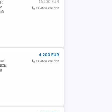
16,500 EUR
 :
de
Telefon validat
mpă
e
4 200 EUR
sel
Telefon validat
NICE:
el