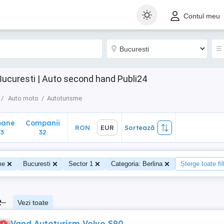
ane
Companii
RON
EUR
Sortează
Contul meu
32
Bucuresti | Auto second hand Publi24
Auto moto
Autoturisme
oane
Companii
RON
EUR
Sortează
3
32
me
Bucuresti
Sector 1
Categoria: Berlina
Șterge toate fil
e
–
Vezi toate
Vand Autoturism Volvo S90