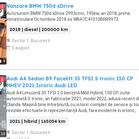
Vanzare BMW 730d xDrive
10
Autoturism BMW 730d xDrive 2993cmc, 195kw, an 2018, prima
inmatriculare Octombrie 2018 ss WBA7C41010BR89973
2018 | diesel | 200000 km
Sector 1, Bucuresti
5 august
9
Audi A4 Sedan B9 Facelift 35 TFSI S tronic 150 CP
1
MHEV 2021 Istoric Audi LED
Audi A4 Limuzină 35 TFSI 2.0 benzină Mild-Hybrid, 150 CP, cutie
automată S tronic, an fabricație 2021, model 2022, adusa recent d
Olanda. Mașină bine întreținută, cu istoric complet de service și to
reviziile efectuate în reprezentanță Audi, fara incidente in istoric,
raport verificare CarVertical ...
2021 | hibrid | 165054 km
Sector 1, Bucuresti
10