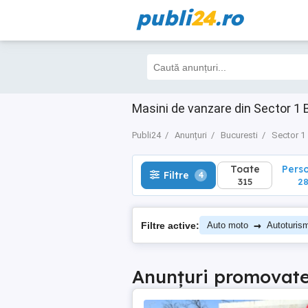
publi
24
.ro
Toate
Perso
Filtre
4
315
283
Masini de vanzare din Sector 1 
Publi24
Anunțuri
Bucuresti
Sector 1
Toate
Pers
Filtre
4
315
28
→
Filtre active:
Auto moto
Autoturis
Anunțuri promovat