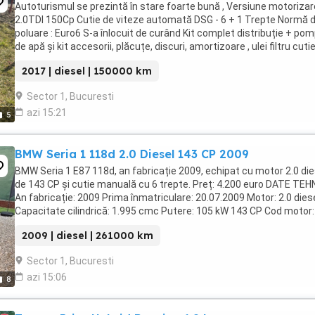
Autoturismul se prezintă în stare foarte bună , Versiune motorizare
2.0TDI 150Cp Cutie de viteze automată DSG - 6 + 1 Trepte Normă 
poluare : Euro6 S-a înlocuit de curând Kit complet distribuție + po
de apă și kit accesorii, plăcuțe, discuri, amortizoare , ulei filtru cuti
viteze Dotări : -start ...
2017 | diesel | 150000 km
Sector 1, Bucuresti
azi 15:21
5
BMW Seria 1 118d 2.0 Diesel 143 CP 2009
BMW Seria 1 E87 118d, an fabricație 2009, echipat cu motor 2.0 die
de 143 CP și cutie manuală cu 6 trepte. Preț: 4.200 euro DATE TEH
An fabricație: 2009 Prima înmatriculare: 20.07.2009 Motor: 2.0 dies
Capacitate cilindrică: 1.995 cmc Putere: 105 kW 143 CP Cod motor:
N47D20C Cutie de viteze: ...
2009 | diesel | 261000 km
Sector 1, Bucuresti
azi 15:06
8