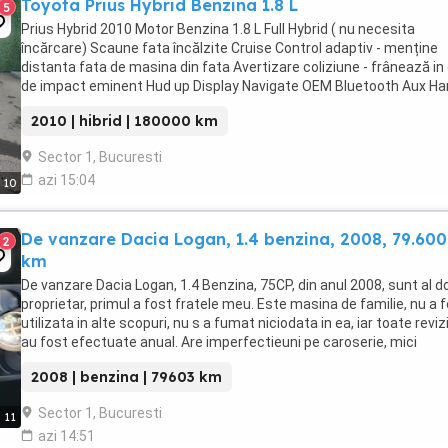
Toyota Prius Hybrid Benzina 1.8 L
5
Prius Hybrid 2010 Motor Benzina 1.8 L Full Hybrid ( nu necesita
încărcare) Scaune fata încălzite Cruise Control adaptiv - menține
distanta fata de masina din fata Avertizare coliziune - frânează in
de impact eminent Hud up Display Navigate OEM Bluetooth Aux Ha
drive Senzori și camera ...
2010 | hibrid | 180000 km
Sector 1, Bucuresti
azi 15:04
10
De vanzare Dacia Logan, 1.4 benzina, 2008, 79.600
2
km
De vanzare Dacia Logan, 1.4 Benzina, 75CP, din anul 2008, sunt al do
proprietar, primul a fost fratele meu. Este masina de familie, nu a 
utilizata in alte scopuri, nu s a fumat niciodata in ea, iar toate revizi
au fost efectuate anual. Are imperfectieuni pe caroserie, mici
zgarieturi, rugina ...
2008 | benzina | 79603 km
Sector 1, Bucuresti
11
azi 14:51