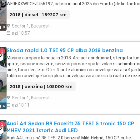
WF0EXXWPCEJU56192, adusa in anul 2025 din Franta (detin factur
service Franta) si revizie efectuata in Romania. Plafon ...
2018 | diesel | 189207 km
Sector 1, Bucuresti
8
azi 18:57
Skoda rapid 1.0 TSI 95 CP alba 2018 benzina
1
Masina cumparata noua in 2018. Are aer conditionat, stergator lu
spate, scaune incalzite, senzori parcare spate, volan si schimbato
piele, faruri led, etc. Ofer 4 jante aluminiu cu anvelope vara si 4 jant
tabla cu anvelope iarna plus o anvelopa vara ce era la roata de rez
dar janta am folosit-o ...
2018 | benzina | 105000 km
Sector 1, Bucuresti
azi 18:11
4
Audi A4 Sedan B9 Facelift 35 TFSI S tronic 150 CP
1
MHEV 2021 Istoric Audi LED
Audi A4 Limuzină 35 TFSI 2.0 benzină Mild-Hybrid, 150 CP, cutie