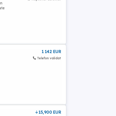
in
ate
1 142 EUR
e
Telefon validat
15,900 EUR