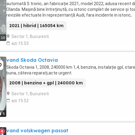
automată S tronic, an fabricație 2021, model 2022, adusa recent d
Olanda. Mașină bine întreținută, cu istoric complet de service și to
reviziile efectuate în reprezentanță Audi, fara incidente in istoric,
raport verificare CarVertical ...
2021 | hibrid | 165054 km
Sector 1, Bucuresti
10
azi 15:53
vand Skoda Octavia
Skoda Octavia 1, 2008, 240000 km 1,4, benzina, instalație gpl, star
buna, câteva reparați,acte urgent.
2008 | benzina + gpl | 240000 km
Sector 1, Bucuresti
azi 15:52
5
vand volskwagen passat
4