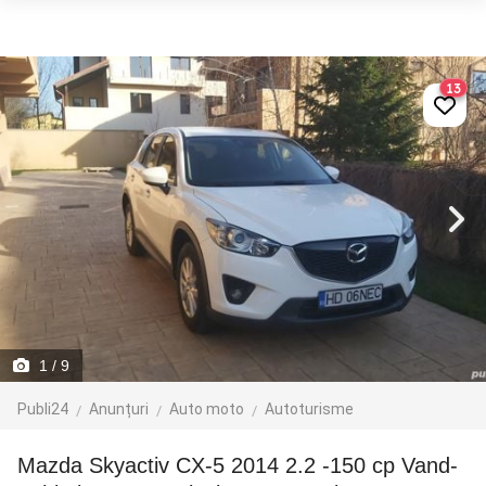
13
1
/ 9
Publi24
Anunțuri
Auto moto
Autoturisme
Mazda Skyactiv CX-5 2014 2.2 -150 cp Vand-