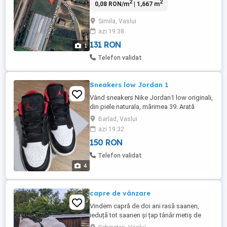
2
2
0,08 RON/m
| 1,667 m
limita proprietății ..apa ..curent ...gaz..la
cerere se poate lotiza in 2 loturi având o
Simila, Vaslui
deschidere la drum de 45 m.
azi 19:38
131 RON
1
Telefon validat
Sneakers low Jordan 1
Vând sneakers Nike Jordan1 low originali,
din piele naturala, mărimea 39. Arată
impecabil
Barlad, Vaslui
azi 19:32
150 RON
Telefon validat
4
capre de vânzare
Vindem capră de doi ani rasă saanen,
ieduță tot saanen și țap tânăr metiș de
anglo nubiene de la altă capră pentru