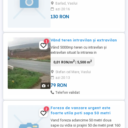
Barlad, Vaslui
azi 20:16
130 RON
Vând teren intravilan și extravilan
1
Vând 5000mp teren cu intravilan și
extravilan situat la intrarea in
sat.Cantalaresti com Stefan cel Mare
2
2
0,01 RON/m
| 5,500 m
,strada principala.La momentul acesta
terenul este cultivat cu vita de vie de
Stefan cel Mare, Vaslui
pentru struguri de masa, soi Muscat de
azi 20:13
Hamburg ,Otonel,Moldova, pe rod anul IV.
Se poate construi , cu posibilități ...
79 RON
4
Telefon validat
Foreza de vanzare urgent este
2
foarte utila poti sapa 50 metri
Vand foreza adancime 50 metri doua
sape cu vidia si prajini 50 de metri pret 160