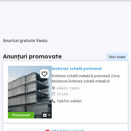
Anunturi gratuite Vaslui
Anunțuri promovate
Vezi toate
închiriez schelă poloneză
Închiriez schelă metalică poloneză Zona
Moldovei Închiriez schelă metalică
poloneză pentru lucrări de construcții,
Albesti, Vaslui
renovări și fațade. Preț de la 22 lei mp
23 iulie
Transport inclus Montaj și demontaj
Telefon validat
incluse Schelă sigură și rezistentă Oferim
seriozitate, promptitudine și flexibilitate
Acoperim județele: ...
Promovat
5