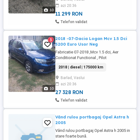
Bord, Arata Foarte Bine Si Merge Foarte
azi 20:36
Bine ,Merita Vazuta, Fara Rugina, Istoric
10
Reprezentanta, Km Reali ...
11 299 RON
Telefon validat
2018 -07-Dacia Logan Mcv 1.5 Dci
3
5200 Euro Usor Neg
Fabricatie 07-2018 ,Mcv 1.5 dci, Aer
Conditionat Functional , Pilot
Automat,Geamuri Electrice Fata + Spate,
2018 | diesel | 175000 km
Oglinzi Electrice, Proiectoare Ceata, Lumini
De Zi Led, Jante Aliaj De Origine, Carlig
Barlad, Vaslui
Remorcare, 4 Airbag, Rulou Portbagaj,
azi 20:36
Roata Rezerva Cric Si Cheie Roti,
10
Covorase Cauciuc Dedicate Tavita Inclusiv
27 328 RON
...
Telefon validat
Vând rulou portbagaj Opel Astra h
2005
Vând rulou portbagaj Opel Astra h 2005 in
stare foarte bună.