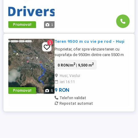
Promovat
1
Teren 9500 m cu vie pe rod - Huși
1
Proprietar, ofer spre vânzare teren cu
suprafața de 9500m dintre care 5500 m
plantați cu vie pe rod și 4000m arabil (
2
2
0 RON/m
| 9,500 m
toată suprafața e în același loc ). În
imediata apropiere se află pădurea iar
Husi, Vaslui
până la asfalt sunt 136 m. Terenul se află
ieri 16:11
în Huși la o distanță de 3 km până la
drumul european E581. ...
9 RON
Promovat
5
Telefon validat
Repostat automat