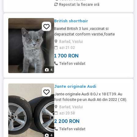
Repostat la fiecare oră
British shorthair
Baietel British 3 luni ,vaccinat si
deparazitat conform varstei,foarte
jucaus...
Barlad, Vaslui
azi 21:02
1 700 RON
Telefon validat
4
Jante originale Audi
Jante originale Audi 8.0J x 18 ET39. Au
fost folosite pe un Audi A6 din 2022 ( C8).
Barlad, Vaslui
azi 20:58
2 200 RON
Telefon validat
4