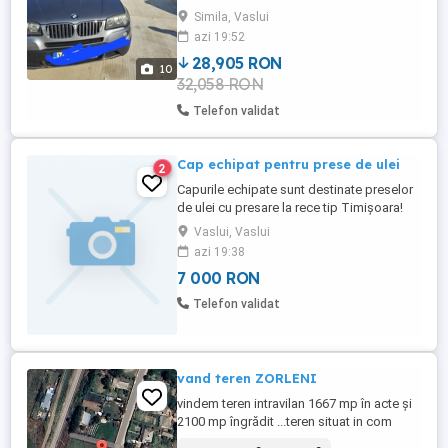
Simila, Vaslui
azi 19:52
28,905 RON
10
32,058 RON
Telefon validat
Cap echipat pentru prese de ulei
2
Capurile echipate sunt destinate preselor
de ulei cu presare la rece tip Timișoara!
Vaslui, Vaslui
azi 19:38
7 000 RON
Telefon validat
vand teren ZORLENI
vindem teren intravilan 1667 mp în acte și
2100 mp îngrădit ...teren situat in com
Zorleni strada Moara Veche... utilitățile la