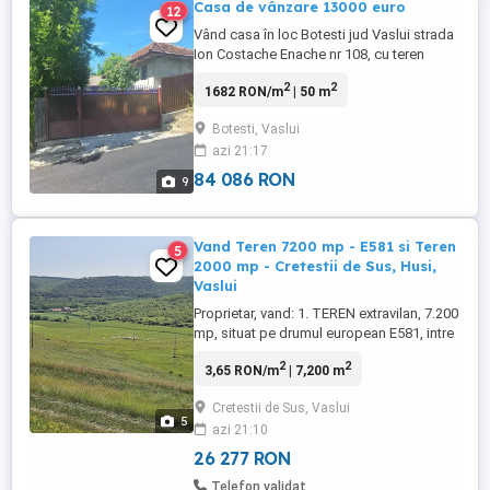
Casa de vânzare 13000 euro
12
Vând casa în loc Botesti jud Vaslui strada
Ion Costache Enache nr 108, cu teren
3100mp, casa necesita renovare, are rețea
2
2
1682 RON/m
| 50 m
de apa canalizarea la poartă, o mica
livada tânără, mai multe detalii la telefon
Botesti, Vaslui
azi 21:17
84 086 RON
9
Vand Teren 7200 mp - E581 si Teren
5
2000 mp - Cretestii de Sus, Husi,
Vaslui
Proprietar, vand: 1. TEREN extravilan, 7.200
mp, situat pe drumul european E581, intre
localitatea Cretestii de Sus si orasul Husi.
2
2
3,65 RON/m
| 7,200 m
- Terenul nu a fost exploatat agricol pana
in prezent, - Cadastru si intabulare
Cretestii de Sus, Vaslui
efectuate, stalpi de curent electric la
5
azi 21:10
limita. Ideal pentru: - Zootehnie ( pasunat
...
26 277 RON
Telefon validat