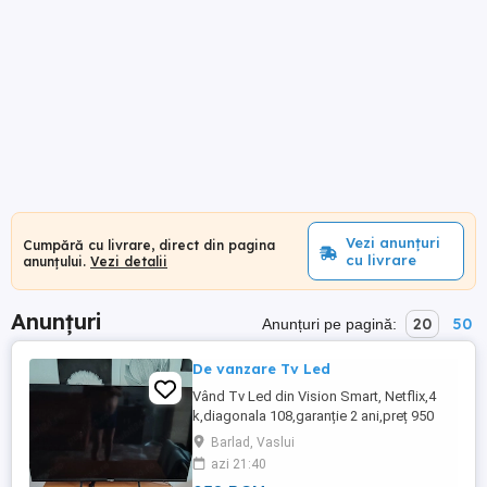
Vezi anunțuri
Cumpără cu livrare, direct din pagina
cu livrare
anunțului.
Vezi detalii
Anunțuri
20
50
Anunțuri pe pagină:
De vanzare Tv Led
Vând Tv Led din Vision Smart, Netflix,4
k,diagonala 108,garanție 2 ani,preț 950
lei.Tel ,folosit foarte puțin,ca nou,și tv Led
Barlad, Vaslui
Vortex diagonala 81, preț 300 lei
azi 21:40