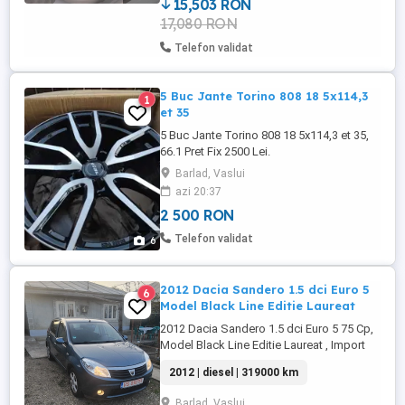
sau martori ...
15,503 RON
17,080 RON
Telefon validat
5 Buc Jante Torino 808 18 5x114,3
1
et 35
5 Buc Jante Torino 808 18 5x114,3 et 35,
66.1 Pret Fix 2500 Lei.
Barlad, Vaslui
azi 20:37
2 500 RON
Telefon validat
6
2012 Dacia Sandero 1.5 dci Euro 5
6
Model Black Line Editie Laureat
2012 Dacia Sandero 1.5 dci Euro 5 75 Cp,
Model Black Line Editie Laureat , Import
Germania, Aer Conditionat Functional, 4
2012 | diesel | 319000 km
Airbag, Geamuri Electrice ,Oglinzi
Electrice, Proictoare Ceata, Computer
Barlad, Vaslui