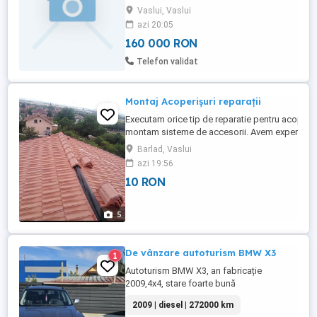
milioane
Vaslui, Vaslui
azi 20:05
160 000 RON
Telefon validat
Montaj Acoperișuri reparații
Executam orice tip de reparatie pentru acoperis
montam sisteme de accesorii. Avem experient
necesara pentru a monta si repara orice tip de
Barlad, Vaslui
acoperis. Suntem o firma specializata in siste
azi 19:56
acoperisuri complete si servicii dulgherie
10 RON
COLABORAM CU
BILKA,WETTERBEST,ROOFART,LINDAB,WIKING
PROFILE,CARRETA,TONDACH,GERARD Montaj ..
5
De vânzare autoturism BMW X3
1
Autoturism BMW X3, an fabricație
2009,4x4, stare foarte bună
2009 | diesel | 272000 km