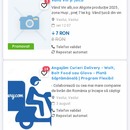
Vând Vin și țuică
3
Vând Vin alb,soi Aligote producție 2025 ,
zona Huși , preț 7 lei kg. Vând țuică din vin
preț 30 lei kg.
Vaslui, Vaslui
ieri 12:07
7 RON
8 RON
Promovat
Telefon validat
Repostat automat
Angajăm Curieri Delivery - Wolt,
14
Bolt Food sau Glovo - Plată
Săptămânală | Program Flexibil
- Colaborează cu cea mai mare companie
de livrări din România și începe să câștigi
rapid! - Cerințe: Minim 18 ani Mijloc de
Vaslui, Vaslui
transport propriu (mașină, scuter,
3 august
motocicletă sau bicicletă) Telefon mobil
Telefon validat
cu acces la internet - Ce oferim: Plată
Repostat automat
săptămânală, fără întârzieri Bonusuri
atractive ...