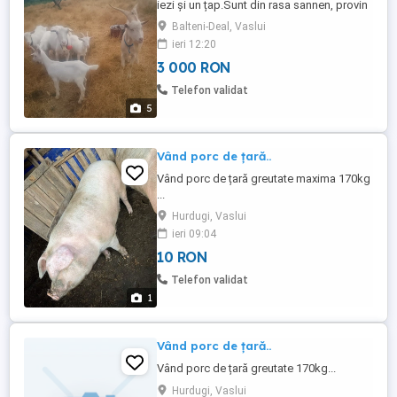
iezi și un țap.Sunt din rasa sannen, provin
din linie genetică bună fiind cumpărate de
Balteni-Deal, Vaslui
la o fermă.
ieri 12:20
3 000 RON
Telefon validat
5
Vând porc de țară..
Vând porc de țară greutate maxima 170kg
...
Hurdugi, Vaslui
ieri 09:04
10 RON
Telefon validat
1
Vând porc de țară..
Vând porc de țară greutate 170kg...
Hurdugi, Vaslui