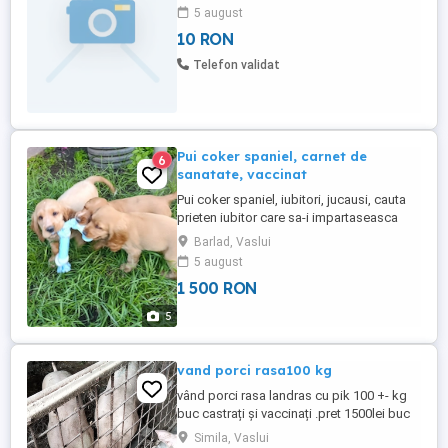
5 august
10 RON
Telefon validat
Pui coker spaniel, carnet de
6
sanatate, vaccinat
Pui coker spaniel, iubitori, jucausi, cauta
prieten iubitor care sa-i impartaseasca
dragostea. carnet de sanatate inseriat,
Barlad, Vaslui
deparazitati, vaccinati, conform graficului .
5 august
Varsta 2luni . Relatii la tf. in privat
1 500 RON
5
vand porci rasa100 kg
vând porci rasa landras cu pik 100 +- kg
buc castrați și vaccinați .pret 1500lei buc
pe alese.
Simila, Vaslui