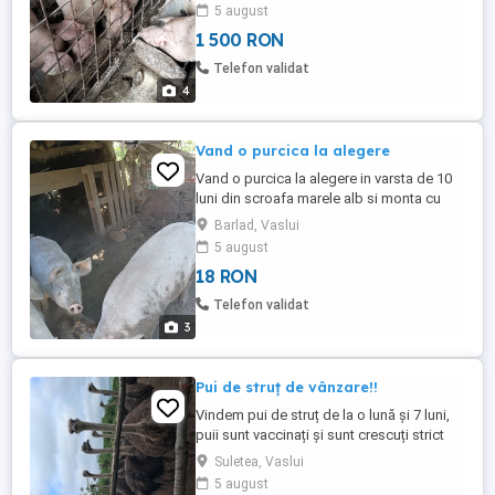
5 august
1 500 RON
Telefon validat
4
Vand o purcica la alegere
Vand o purcica la alegere in varsta de 10
luni din scroafa marele alb si monta cu
landrace ! Buna pentru reproductie sau
Barlad, Vaslui
sacrificat! Mai multe detalii in privat!
5 august
18 RON
Telefon validat
3
Pui de struț de vânzare!!
Vindem pui de struț de la o lună și 7 luni,
puii sunt vaccinați și sunt crescuți strict
numai după rețetă, vă oferim rețete și
Suletea, Vaslui
toate detaliile și cunoștințe despre
5 august
creșterea lor dar pentru mai multe detalii