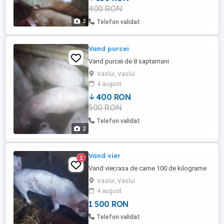
400 RON
2
Telefon validat
Vand purcei
Vand purcei de 8 saptamani
Vaslui, Vaslui
4 august
400 RON
500 RON
Telefon validat
2
Vand vier
1
Vand vier,rasa de carne 100 de kilograme
Vaslui, Vaslui
4 august
1 500 RON
Telefon validat