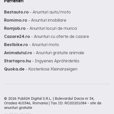
Parteneri
Bestauto.ro
- Anunturi auto/moto
Romimo.ro
- Anunturi imobiliare
Romjob.ro
- Anunturi locuri de munca
Cazare24.ro
- Anunturi cu oferte de cazare
Bestbike.ro
- Anunturi moto
Animalutul.ro
- Anunturi gratuite animale
Startapro.hu
- Ingyenes Apróhirdetés
Quoka.de
- Kostenlose Kleinanzeigen
© 2026 Publi24 Digital S.R.L. | Bulevardul Dacia nr 34,
Oradea 410346, Romania | Tax ID: RO20201084 -
site de
anunturi gratuite