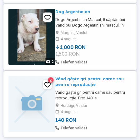
Dog Argentinian
Dogo Argentinian Mascul, 8 săptămâni
Vând pui Dogo Argentinian, mascul, în
vârstă de 8 săptămâni. * Două
Murgeni, Vaslui
deparazitări interne efectuate * Primul
4 august
vaccin efectuat * Sănătos, jucăuș și foarte
1,000 RON
frumos * Părinți de rasă pură * Crescut în
1,500 RON
condiții bune Se vinde din motive
personale, deoarece ...
2
Telefon validat
Vând gâște gri pentru carne sau
2
pentru reproducție
Vând gâște gri pentru carne sau pentru
reproducție. Pret 140 lei.
Hurdugi, Vaslui
4 august
140 RON
Telefon validat