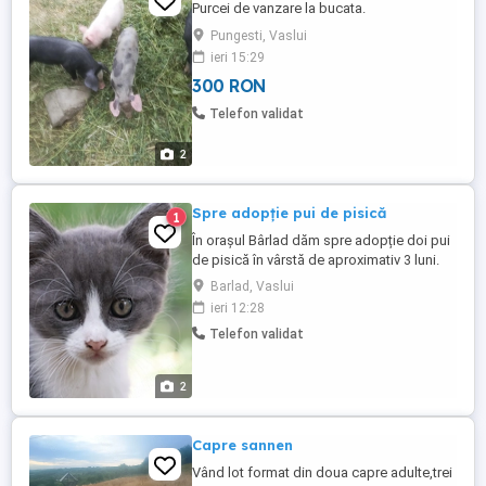
Purcei de vanzare la bucata.
Pungesti, Vaslui
ieri 15:29
300 RON
Telefon validat
2
Spre adopție pui de pisică
1
În orașul Bârlad dăm spre adopție doi pui
de pisică în vârstă de aproximativ 3 luni.
Barlad, Vaslui
ieri 12:28
Telefon validat
2
Capre sannen
Vând lot format din doua capre adulte,trei