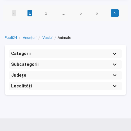
›
‹
1
2
…
5
6
Publi24
Anunțuri
Vaslui
Animale
Categorii
Subcategorii
Județe
Localități