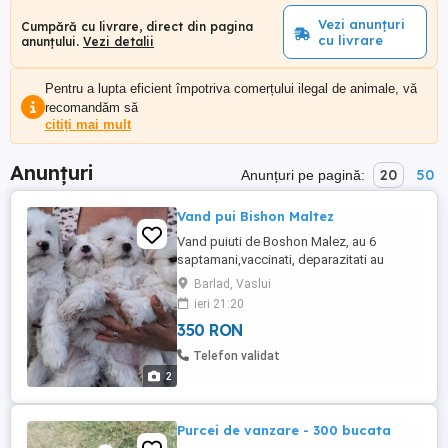
Vezi anunțuri
Cumpără cu livrare, direct din pagina
cu livrare
anunțului.
Vezi detalii
Pentru a lupta eficient împotriva comerțului ilegal de animale, vă
recomandăm să
citiți mai mult
Anunțuri
20
50
Anunțuri pe pagină:
Vand pui Bishon Maltez
Vand puiuti de Boshon Malez, au 6
saptamani,vaccinati, deparazitati au
carnetel de sanatate. Barlad, judetul
Barlad, Vaslui
Vaslui. Pret 350 lei
ieri 21:20
350 RON
Telefon validat
2
Purcei de vanzare - 300 bucata