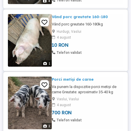
Telefon validat
4
Vând porc greutate 160-180
Vând porc greutate 160-180kg
Hurdugi, Vaslui
4 august
10 RON
Telefon validat
1
Porci metiși de carne
Va punem la dispozitie porci metiși de
carne Greutate: aproximativ 35-40 kg
fiecare Caracteristici: carne gustoasă, de
Vaslui, Vaslui
calitate superioară, crescuți natural,
4 august
rezistenți și bine adaptați. Bazna rasă
700 RON
românească recunoscută, carne mai
slabă, foarte fragedă. Nr de Contact Paul;
Telefon validat
2