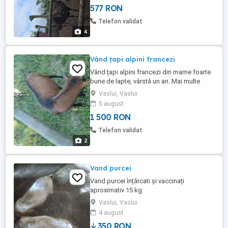
577 RON
vă așteptăm la ferma noastră ca să puteți
vedea și familiile din care provin pentru că
Telefon validat
contează ...
4
Vând țapi alpini francezi
Vând țapi alpini francezi din mame foarte
bune de lapte, vârstă un an. Mai multe
detalii la telefon. Tel:
Vaslui, Vaslui
5 august
1 500 RON
Telefon validat
2
Vand purcei
Vand purcei înțărcati și vaccinați
aproximativ 15 kg
Vaslui, Vaslui
4 august
350 RON