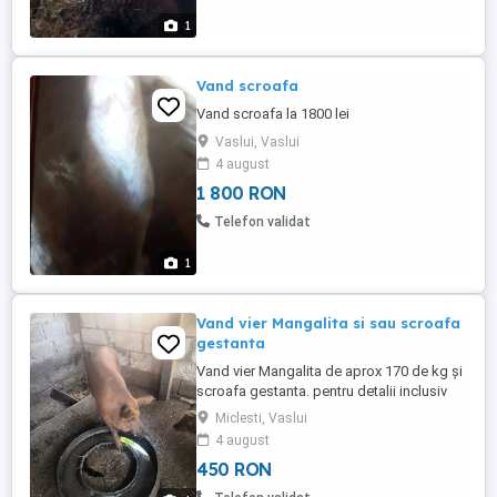
1
Vand scroafa
Vand scroafa la 1800 lei
Vaslui, Vaslui
4 august
1 800 RON
Telefon validat
1
Vand vier Mangalita si sau scroafa
gestanta
Vand vier Mangalita de aprox 170 de kg și
scroafa gestanta. pentru detalii inclusiv
pret apelati numarul de telefon disponibil
Miclesti, Vaslui
4 august
450 RON