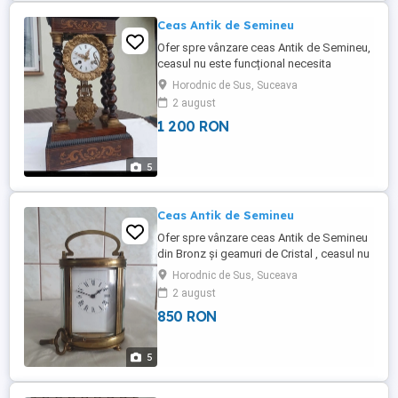
Ceas Antik de Semineu
Ofer spre vânzare ceas Antik de Semineu,
ceasul nu este funcțional necesita
verificare, H.47.cm..L.24.cm. Transportul
Horodnic de Sus, Suceava
se achita de cumpărător. Mai multe detalii
2 august
la tel.
1 200 RON
5
Ceas Antik de Semineu
Ofer spre vânzare ceas Antik de Semineu
din Bronz și geamuri de Cristal , ceasul nu
este funcțional necesita verificare.
Horodnic de Sus, Suceava
H.16.cm.cu tot cu miner. Transportul se
2 august
achita de cumpărător. Mai multe detalii la
850 RON
tel.
5