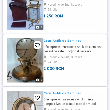
achita de cumpărător. Mai multe detalii la
Horodnic de Sus, Suceava
tel.
26 iulie
1 250 RON
5
Ceas Antik de Semineu
Ofer spre vânzare ceas Antik de Semineu
ceasul nu este funcțional necesita
verificare cupola din sticla H.26.cm cu tot
Horodnic de Sus, Suceava
cu glob diametru glob 15.cm partea de
24 iulie
jos. Predarea se face personal. Mai multe
2 000 RON
detalii la tel.
5
Ceas Antik de Semineu
Ofer spre vânzare ceas Antik marca
Jaeger Elvetian ceasul este din metal
funcțional sonerie cu programare cu
Horodnic de Sus, Suceava