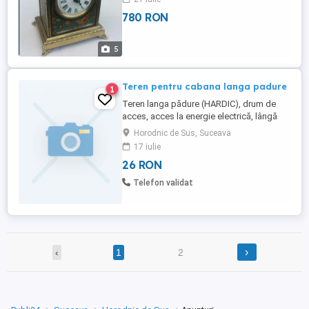
cumpărător. Mai multe detalii la tel.
780 RON
5
Teren pentru cabana langa padure
1
Teren langa pădure (HARDIC), drum de
acces, acces la energie electrică, lângă
pârâu, suprafață de 1 hectar (o singura
Horodnic de Sus, Suceava
bucată), teren ușor inclinat.
17 iulie
26 RON
Telefon validat
›
‹
1
2