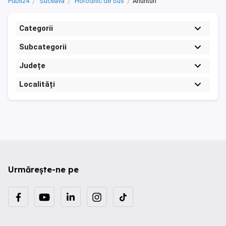
Publi24
Suceava
Horodnic de Sus
Anunturi
Categorii
Subcategorii
Județe
Localități
Urmărește-ne pe