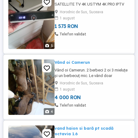
SATELLITE TV 4K USTYM 4K PRO IPTV
Horodnic de Sus, Suceava
1 august
1 573 RON
Telefon validat
5
Vând oi Camerun
Vând oi Camerun. 2 berbeci 2 oi 3 mieluțe
și un berbecuț mic. Le vând doar
împreună.
Horodnic de Sus, Suceava
1 august
4 000 RON
Telefon validat
4
vand haion si bară pt scadă
octavia 1.6