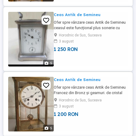
Ceas Antik de Semineu
Ofer spre vânzare ceas Antik de Semineu
ceasul este funcțional plus sonerie cu
programare. Transportul se achita de
Horodnic de Sus, Suceava
cumpărător. Mai multe detalii la tel.
3 august
1 250 RON
5
Ceas Antik de Semineu
Ofer spre vânzare ceas Antik de Semineu
Francez din Bronz și geamuri. de cristal
ceasul este funcțional suna o data la
Horodnic de Sus, Suceava
jumătate iar la fix de cite ori este ora.
3 august
H.27.cm. L.16.cm..Predarea se face
1 200 RON
personal sau prin Fan Curier cu plata unui
avans de catre cumpărător. Mai multe
detalii la tel.
5