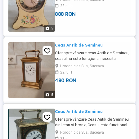
cilindru muzical perfect funcțională pentru
23 iulie
interesati pot trimite filmare video prin
888 RON
Wat.app. H.12.cm. L.10.cm.Transportul se
achita de cumpărător. Mai multe detalii la
tel.
5
Ceas Antik de Semineu
Ofer spre vânzare ceas Antik de Semineu,
ceasul nu este funcțional necesita
verificare. H.9.cm.L.5.cm..Transportul se
Horodnic de Sus, Suceava
achita de cumpărător. Mai multe detalii la
22 iulie
tel.
480 RON
5
Ceas Antik de Semineu
Ofer spre vânzare Ceas Antik de Semineu
din lemn si bronz.,Ceasul este funcțional
plus Sonerie cu programare.
Horodnic de Sus, Suceava
H.20.cm.L.13.cm.Transportul se achita de
21 iulie