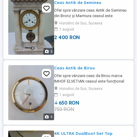
Ceas Antik de Semineu
Ofer spre vânzare ceas Antik de Semineu
din Bronz și Marmura ceasul este
funcțional suna o data la jumătate iar la fix
Horodnic de Sus, Suceava
de cite ori este ora. H.48.cm.L.25.cm.
1 august
Predarea se face personal sau prin Fan
2 400 RON
Curier cu plata unui avans de catre
cumpărător. Mai multe detalii la tel.
5
Ceas Antik de Birou
Ofer spre vânzare ceas de Birou marca
IMHOF ELVETIAN ceasul este funcțional
insotit de Calendar. Transportul se achita
Horodnic de Sus, Suceava
de cumpărător. Mai multe detalii la tel.
1 august
650 RON
750 RON
5
4K ULTRA DualBoot Set Top