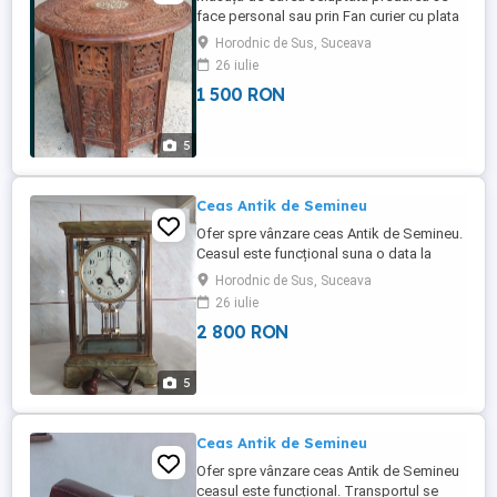
face personal sau prin Fan curier cu plata
unui avans de catre cumpărător. Mai multe
Horodnic de Sus, Suceava
detalii la tel.
26 iulie
1 500 RON
5
Ceas Antik de Semineu
Ofer spre vânzare ceas Antik de Semineu.
Ceasul este funcțional suna o data la
jumătate iar la fix de cite ori este ora.
Horodnic de Sus, Suceava
H.27.cm.
26 iulie
L.16.cm.Adincime.13.cm.Predarea se face
2 800 RON
personal sau prin Fan curier cu plata unui
avans de catre cumpărător. Transportul se
achita de cumpărător. Mai multe detalii la
5
tel. ...
Ceas Antik de Semineu
Ofer spre vânzare ceas Antik de Semineu
ceasul este funcțional. Transportul se