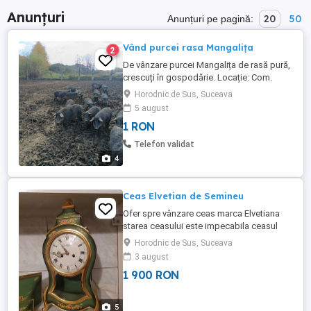
Anunțuri
20
50
Anunțuri pe pagină:
Vând purcei rasa Mangalița
2
De vânzare purcei Mangalița de rasă pură,
crescuți în gospodărie. Locație: Com.
Horodnic de Sus, Jud. Suceava. Greutate:
Horodnic de Sus, Suceava
70-90 kg. Pentru mai multe detalii
5 august
contactați la numărul de telefon.
1 RON
Telefon validat
4
Ceas Elvetian de Semineu
Ofer spre vânzare ceas marca Elvetiana
starea ceasului este impecabila ceasul
este funcțional suna o data la jumătate iar
Horodnic de Sus, Suceava
la fix de cite ori este ora. H.43.cm.fara
3 august
suport.Suport H.15.cm.Latime ceas 22cm.
1 900 RON
Predarea ceasului se face personal sau
prin Fan Curier cu plata unui avans de
catre cumpărător. Mai ...
5