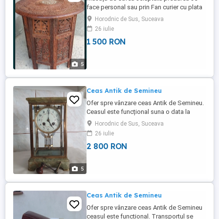
face personal sau prin Fan curier cu plata
unui avans de catre cumpărător. Mai multe
Horodnic de Sus, Suceava
detalii la tel.
26 iulie
1 500 RON
5
Ceas Antik de Semineu
Ofer spre vânzare ceas Antik de Semineu.
Ceasul este funcțional suna o data la
jumătate iar la fix de cite ori este ora.
Horodnic de Sus, Suceava
H.27.cm.
26 iulie
L.16.cm.Adincime.13.cm.Predarea se face
2 800 RON
personal sau prin Fan curier cu plata unui
avans de catre cumpărător. Transportul se
achita de cumpărător. Mai multe detalii la
5
tel. ...
Ceas Antik de Semineu
Ofer spre vânzare ceas Antik de Semineu
ceasul este funcțional. Transportul se