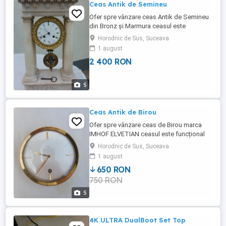
Ceas Antik de Semineu
Ofer spre vânzare ceas Antik de Semineu
din Bronz și Marmura ceasul este
funcțional suna o data la jumătate iar la fix
Horodnic de Sus, Suceava
de cite ori este ora. H.48.cm.L.25.cm.
1 august
Predarea se face personal sau prin Fan
2 400 RON
Curier cu plata unui avans de catre
cumpărător. Mai multe detalii la tel.
5
Ceas Antik de Birou
Ofer spre vânzare ceas de Birou marca
IMHOF ELVETIAN ceasul este funcțional
insotit de Calendar. Transportul se achita
Horodnic de Sus, Suceava
de cumpărător. Mai multe detalii la tel.
1 august
650 RON
750 RON
5
4K ULTRA DualBoot Set Top