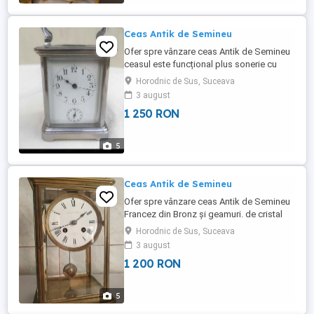
Ceas Antik de Semineu
Ofer spre vânzare ceas Antik de Semineu
ceasul este funcțional plus sonerie cu
programare. Transportul se achita de
Horodnic de Sus, Suceava
cumpărător. Mai multe detalii la tel.
3 august
1 250 RON
5
Ceas Antik de Semineu
Ofer spre vânzare ceas Antik de Semineu
Francez din Bronz și geamuri. de cristal
ceasul este funcțional suna o data la
Horodnic de Sus, Suceava
jumătate iar la fix de cite ori este ora.
3 august
H.27.cm. L.16.cm..Predarea se face
1 200 RON
personal sau prin Fan Curier cu plata unui
avans de catre cumpărător. Mai multe
detalii la tel.
5