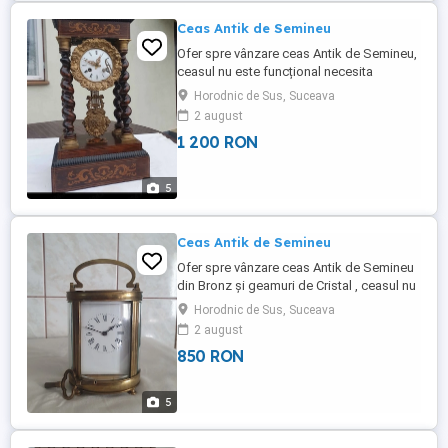
Ceas Antik de Semineu
Ofer spre vânzare ceas Antik de Semineu,
ceasul nu este funcțional necesita
verificare, H.47.cm..L.24.cm. Transportul
Horodnic de Sus, Suceava
se achita de cumpărător. Mai multe detalii
2 august
la tel.
1 200 RON
5
Ceas Antik de Semineu
Ofer spre vânzare ceas Antik de Semineu
din Bronz și geamuri de Cristal , ceasul nu
este funcțional necesita verificare.
Horodnic de Sus, Suceava
H.16.cm.cu tot cu miner. Transportul se
2 august
achita de cumpărător. Mai multe detalii la
850 RON
tel.
5