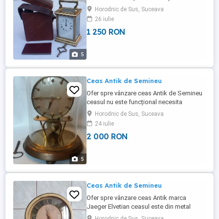
achita de cumpărător. Mai multe detalii la
Horodnic de Sus, Suceava
tel.
26 iulie
1 250 RON
5
Ceas Antik de Semineu
Ofer spre vânzare ceas Antik de Semineu
ceasul nu este funcțional necesita
verificare cupola din sticla H.26.cm cu tot
Horodnic de Sus, Suceava
cu glob diametru glob 15.cm partea de
24 iulie
jos. Predarea se face personal. Mai multe
2 000 RON
detalii la tel.
5
Ceas Antik de Semineu
Ofer spre vânzare ceas Antik marca
Jaeger Elvetian ceasul este din metal
funcțional sonerie cu programare cu
Horodnic de Sus, Suceava