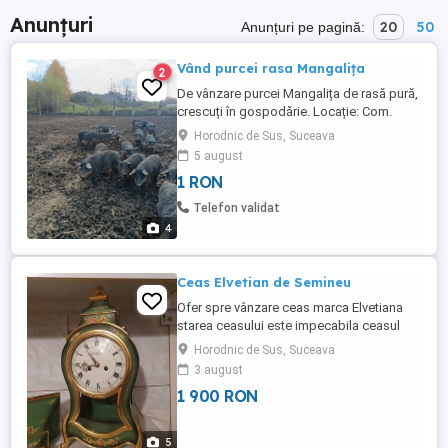
Anunțuri
20
50
Anunțuri pe pagină:
Vând purcei rasa Mangalița
2
De vânzare purcei Mangalița de rasă pură,
crescuți în gospodărie. Locație: Com.
Horodnic de Sus, Jud. Suceava. Greutate:
Horodnic de Sus, Suceava
70-90 kg. Pentru mai multe detalii
5 august
contactați la numărul de telefon.
1 RON
Telefon validat
4
Ceas Elvetian de Semineu
Ofer spre vânzare ceas marca Elvetiana
starea ceasului este impecabila ceasul
este funcțional suna o data la jumătate iar
Horodnic de Sus, Suceava
la fix de cite ori este ora. H.43.cm.fara
3 august
suport.Suport H.15.cm.Latime ceas 22cm.
1 900 RON
Predarea ceasului se face personal sau
prin Fan Curier cu plata unui avans de
catre cumpărător. Mai ...
5