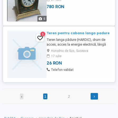
cumpărător. Mai multe detalii la tel.
780 RON
5
Teren pentru cabana langa padure
1
Teren langa pădure (HARDIC), drum de
acces, acces la energie electrică, lângă
pârâu, suprafață de 1 hectar (o singura
Horodnic de Sus, Suceava
bucată), teren ușor inclinat.
17 iulie
26 RON
Telefon validat
›
‹
1
2