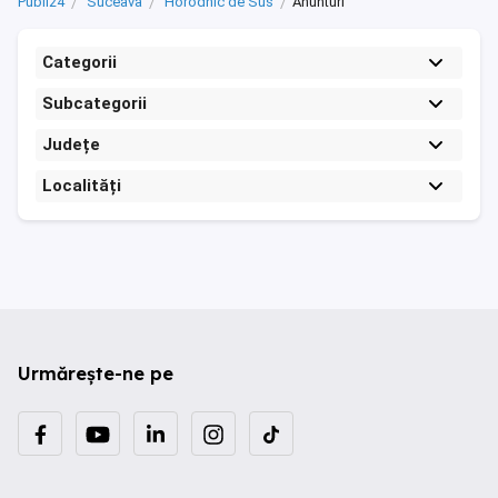
Publi24
Suceava
Horodnic de Sus
Anunturi
Categorii
Subcategorii
Județe
Localități
Urmărește-ne pe