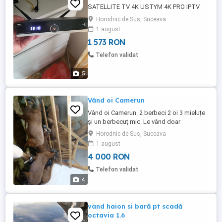
SATELLITE TV 4K USTYM 4K PRO IPTV
Horodnic de Sus, Suceava
1 august
1 573 RON
Telefon validat
5
Vând oi Camerun
Vând oi Camerun. 2 berbeci 2 oi 3 mieluțe
și un berbecuț mic. Le vând doar
împreună.
Horodnic de Sus, Suceava
1 august
4 000 RON
Telefon validat
4
vand haion si bară pt scadă
octavia 1.6