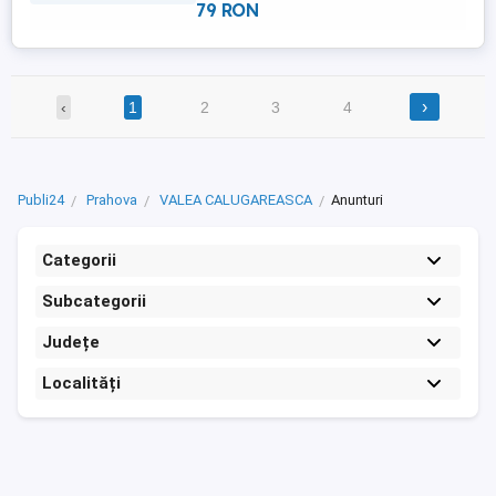
Generale: Utilitati in zona ...
79 RON
›
‹
1
2
3
4
Publi24
Prahova
VALEA CALUGAREASCA
Anunturi
Categorii
Subcategorii
Județe
Localități