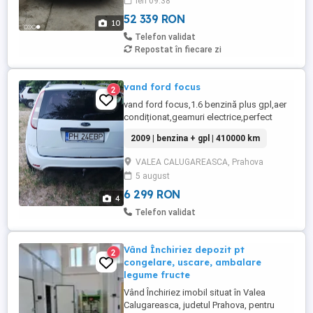
ieri 09:38
Volvo. Caroserie SIPS ( Side Impact
Protection Sistem ). Fără ...
52 339 RON
10
Telefon validat
Repostat în fiecare zi
vand ford focus
2
vand ford focus,1.6 benzină plus gpl,aer
condiționat,geamuri electrice,perfect
functionala,anvelope noi,preț ușor
2009 | benzina + gpl | 410000 km
negociabil
VALEA CALUGAREASCA, Prahova
5 august
6 299 RON
4
Telefon validat
Vând Închiriez depozit pt
2
congelare, uscare, ambalare
legume fructe
Vând Închiriez imobil situat în Valea
Calugareasca, judetul Prahova, pentru