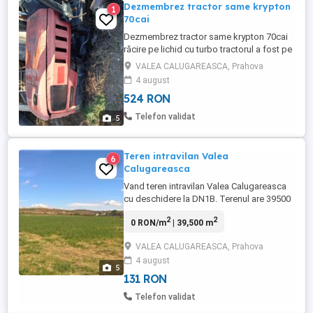
Dezmembrez tractor same krypton
1
70cai
Dezmembrez tractor same krypton 70cai
răcire pe lichid cu turbo tractorul a fost pe
șenile.800 ore de funcționare.
VALEA CALUGAREASCA, Prahova
4 august
524 RON
Telefon validat
5
Teren intravilan Valea
6
Calugareasca
Vand teren intravilan Valea Calugareasca
cu deschidere la DN1B. Terenul are 39500
mp. Pret negociabil
2
2
0 RON/m
| 39,500 m
VALEA CALUGAREASCA, Prahova
4 august
5
131 RON
Telefon validat