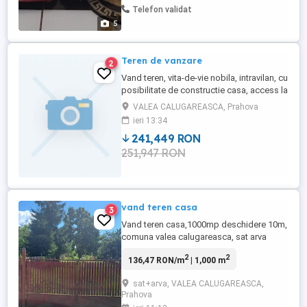
Telefon validat
5
Teren de vanzare
2
Vand teren, vita-de-vie nobila, intravilan, cu
posibilitate de constructie casa, access la
gaze, apa, lumina, Valea Calugareasca,
VALEA CALUGAREASCA, Prahova
Valea Popii, 50m pana la strada principala,
ieri 13:34
2000m patrati, 46000 euro negociabil.
241,449 RON
Nedelcu Gheorghe, tel
251,947 RON
vand teren casa
3
Vand teren casa,1000mp deschidere 10m,
comuna valea calugareasca, sat arva
strada garii, Utilitatile la poarta. Pret 26000
2
2
136,47 RON/m
| 1,000 m
euro negociabil.
sat+arva, VALEA CALUGAREASCA,
Prahova