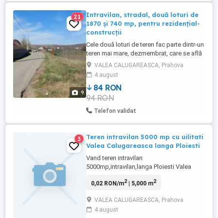
Intravilan, stradal, două loturi de
21
1870 și 740 mp, pentru rezidențial-
construcții
Cele două loturi de teren fac parte dintr-un
teren mai mare, dezmembrat, care se află
în intravilanul localității Valea
VALEA CALUGAREASCA, Prahova
Călugărească, la 500 m de drumul național
4 august
și la aprox. 10 km de centrul municipiului
84 RON
Ploiești. Accesul se face pe un drum
9
94 RON
asfaltat, la care cele două parcele au
deschideri de 23m, pentru ...
Telefon validat
Teren intravilan 5000 mp cu uilitati
3
Valea Calugareasca langa Ploiesti
Vand teren intravilan
5000mp,intravilan,langa Ploiesti Valea
calugareasca 15 mp negociabil,utilitati
2
2
0,02 RON/m
| 5,000 m
deschiderea. 50m,zona linistita,fara
poluare,ideal tel / casa de vacanta sau
VALEA CALUGAREASCA, Prahova
activitati comerciale.tel , suprafata totala:
4 august
5000, Front stradal: 50Utilitati: Utilitati