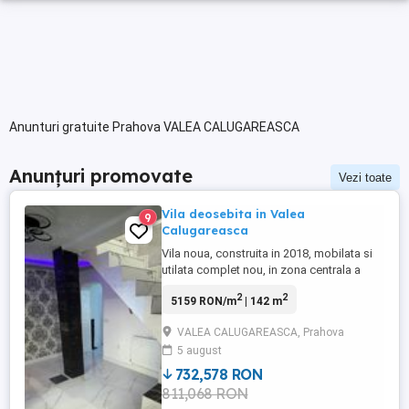
Anunturi gratuite Prahova VALEA CALUGAREASCA
Anunțuri promovate
Vezi toate
Vila deosebita in Valea
9
Calugareasca
Vila noua, construita in 2018, mobilata si
utilata complet nou, in zona centrala a
comunei Valea Calugareasca, formata din
2
2
5159 RON/m
| 142 m
3 dormitoare, dresing, living, baie,
bucatarie, holuri, pe o suprafata de teren
VALEA CALUGAREASCA, Prahova
de 420 mp, si o suprafata utila 140 mp,
5 august
totul la doar 140000 euro, negociabil.
Telefon 072646128 ...
732,578 RON
811,068 RON