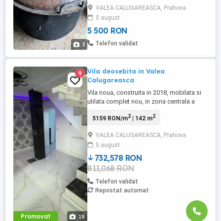
litri,format din cazan, capac,teava,cazan
VALEA CALUGAREASCA, Prahova
răcitor cu serpentine,cazan soba cu
5 august
lemne!Predare personala in comuna Valea
5 500 RON
Calugareasca Prahova!
Telefon validat
3
Vila deosebita in Valea
9
Calugareasca
Vila noua, construita in 2018, mobilata si
utilata complet nou, in zona centrala a
comunei Valea Calugareasca, formata din
2
2
5159 RON/m
| 142 m
3 dormitoare, dresing, living, baie,
bucatarie, holuri, pe o suprafata de teren
VALEA CALUGAREASCA, Prahova
de 420 mp, si o suprafata utila 140 mp,
5 august
totul la doar 140000 euro, negociabil.
Telefon 072646128 ...
732,578 RON
811,068 RON
Telefon validat
Repostat automat
Promovat
18