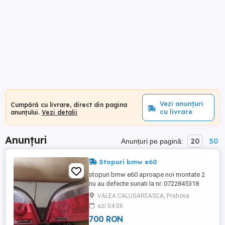
Vezi anunțuri
Cumpără cu livrare, direct din pagina
cu livrare
anunțului.
Vezi detalii
Anunțuri
20
50
Anunțuri pe pagină:
Stopuri bmw e60
stopuri bmw e60 aproape noi montate 2
nu au defecte sunati la nr. 0722845318
VALEA CALUGAREASCA, Prahova
azi 04:06
700 RON