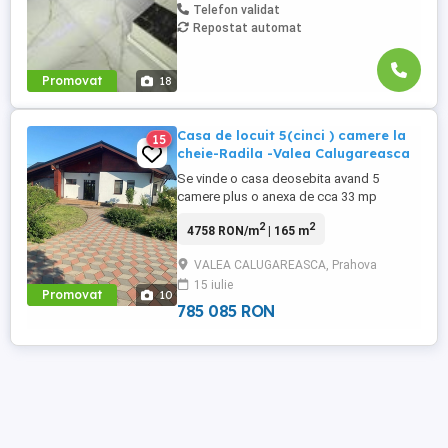
Telefon validat
Repostat automat
Promovat
18
Casa de locuit 5(cinci ) camere la
15
cheie-Radila -Valea Calugareasca
Se vinde o casa deosebita avand 5
camere plus o anexa de cca 33 mp
cuprinzand un garaj,o camera
2
2
4758 RON/m
| 165 m
administratie si camera tehnica,apoi
imobilul doua terase mari ,acoperite,locuri
VALEA CALUGAREASCA, Prahova
de parcare in curte,o livada tanara si multe
15 iulie
spatii amenajate cu flori, in Valea
Promovat
10
Calugareasca, Radila;judetul Prahova.
785 085 RON
Imobilul ...