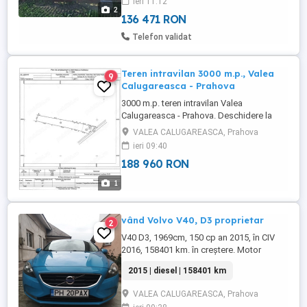
ieri 11:12
2
136 471 RON
Telefon validat
Teren intravilan 3000 m.p., Valea
9
Calugareasca - Prahova
3000 m.p. teren intravilan Valea
Calugareasca - Prahova. Deschidere la
drum 27 m, drum asfaltat, utilitati
VALEA CALUGAREASCA, Prahova
disponibile: gaze, apa, curent, cablu,
ieri 09:40
internet.
188 960 RON
1
vând Volvo V40, D3 proprietar
2
V40 D3, 1969cm, 150 cp an 2015, în CIV
2016, 158401 km. în creștere. Motor
VOLVO. Sa schimbat capac culbutori,
2015 | diesel | 158401 km
galerie admisie, distribuție, discuri frână ,
arcuri suspensie față, ulei cutie viteze și
VALEA CALUGAREASCA, Prahova
motor . Sau folosit doar piese originale