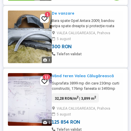
De vanzare
1
Bara spate Opel Antara 2009, bandou
aripa spate dreapta și protecție roata
dreapta spate
VALEA CALUGAREASCA, Prahova
5 august
300 RON
Telefon validat
1
Vând teren Valea Călugărească
12
Suprafata 3899 mp din care 230mp curti
constructii, 176mp faneata si 3493mp
teren.Construcție lemn(cabănuța) 22,42
2
2
32,28 RON/m
| 3,899 m
mp.Terenul este situat pe strada Valea
Mantei(Valea Călugărească). Utilități apa
VALEA CALUGAREASCA, Prahova
si curent electric.Terenul este in pantă
5 august
125 854 RON
1
Telefon validat