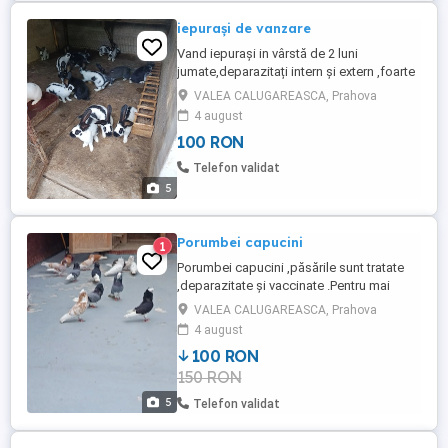
iepurași de vanzare
Vand iepurași in vârstă de 2 luni
jumate,deparazitați intern și extern ,foarte
sănătoși .Pentru mai multe detalii
VALEA CALUGAREASCA, Prahova
,contactați mă.
4 august
100 RON
Telefon validat
5
Porumbei capucini
1
Porumbei capucini ,păsările sunt tratate
,deparazitate și vaccinate .Pentru mai
multe poze și video contactați mă .
VALEA CALUGAREASCA, Prahova
4 august
100 RON
150 RON
5
Telefon validat