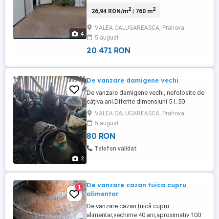
activitatea de depozitare, congelare,
2
2
26,94 RON/m
| 760 m
uscare, ambalare legume fructe, în
suprafață utilă de 760 mp, dispune de
VALEA CALUGAREASCA, Prahova
zona de filtru decontaminare angajați -
4
5 august
zone separate bărbați femei, sala de
ambalare procesare, multiple zone de ...
20 471 RON
De vanzare damigene vechi
De vanzare damigene vechi, nefolosite de
câțiva ani.Diferite dimensiuni 5 l_50
l.Discutam la fata locului.
VALEA CALUGAREASCA, Prahova
5 august
80 RON
Telefon validat
2
De vanzare cazan tuica cupru
1
alimentar
De vanzare cazan țuică cupru
alimentar,vechime 40 ani,aproximativ 100