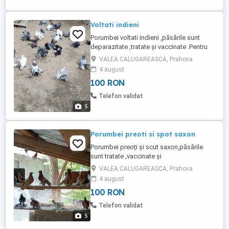
Voltati indieni
Porumbei voltati indieni ,păsările sunt
deparazitate ,tratate și vaccinate .Pentru
mai multe informații și poze contactați
VALEA CALUGAREASCA, Prahova
mă.
4 august
100 RON
Telefon validat
5
Porumbei preoti si spot saxon
Porumbei preoți și scut saxon,păsările
sunt tratate ,vaccinate și
deparazitate.Pentru mai multe detalii și
VALEA CALUGAREASCA, Prahova
poze , contactați mă.
4 august
100 RON
Telefon validat
5