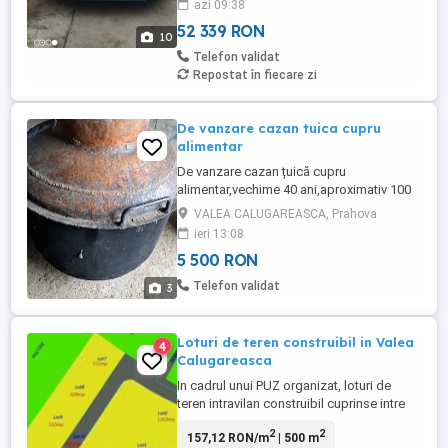
azi 09:38
Volvo. Caroserie SIPS ( Side Impact
Protection Sistem ). Fără ...
52 339 RON
10
Telefon validat
Repostat în fiecare zi
De vanzare cazan tuica cupru
alimentar
De vanzare cazan țuică cupru
alimentar,vechime 40 ani,aproximativ 100
litri,format din cazan, capac,teava,cazan
VALEA CALUGAREASCA, Prahova
răcitor cu serpentine,cazan soba cu
ieri 13:08
lemne!Predare personala in comuna Valea
5 500 RON
Calugareasca Prahova!
Telefon validat
3
Loturi de teren construibil in Valea
4
Calugareasca
In cadrul unui PUZ organizat, loturi de
teren intravilan construibil cuprinse intre
500 si 1300 mp, in Valea Calugareasca,
2
2
157,12 RON/m
| 500 m
intre case, cu utilitati pe strada, in