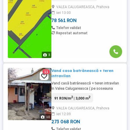
apropierea facilitatilor din zona. Preturile
VALEA CALUGAREASCA, Prahova
loturilor de 500 mp sunt de 30 euro mp iar
ieri 13:00
pentru cele de peste 1000 mp, 25 euro
mp. Pentru informatii ...
78 561 RON
Telefon validat
Repostat automat
3
Vand casa batrânească + teren
11
intravilan
Vand casă batrânească + teren intravilan
în Valea Calugareasca ( pe soseauna
nationala DN 1B ) 470 mp curte + casa +
2
2
91 RON/m
| 3,000 m
2428 mp teren în spatele casei 4 camere +
1 camera în care tin toate uneltele de
VALEA CALUGAREASCA, Prahova
gradina ( gen magazie ) dar se poate
ieri 12:09
transforma in camera de dormit + debara
10
+ foișor + anexa ( bucătărie ...
273 068 RON
Telefon validat