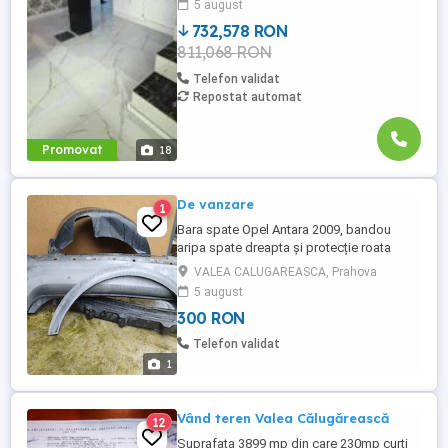
5 august
totul la doar 140000 euro, negociabil.
Telefon 072646128 ...
732,578 RON
811,068 RON
Telefon validat
Repostat automat
Promovat
18
De vanzare
1
Bara spate Opel Antara 2009, bandou
aripa spate dreapta și protecție roata
dreapta spate
VALEA CALUGAREASCA, Prahova
5 august
300 RON
Telefon validat
1
Vând teren Valea Călugărească
12
Suprafata 3899 mp din care 230mp curti