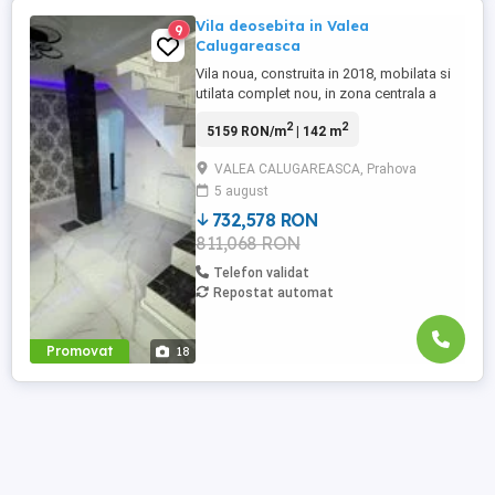
Vila deosebita in Valea
9
Calugareasca
Vila noua, construita in 2018, mobilata si
utilata complet nou, in zona centrala a
comunei Valea Calugareasca, formata din
2
2
5159 RON/m
| 142 m
3 dormitoare, dresing, living, baie,
bucatarie, holuri, pe o suprafata de teren
VALEA CALUGAREASCA, Prahova
de 420 mp, si o suprafata utila 140 mp,
5 august
totul la doar 140000 euro, negociabil.
Telefon 072646128 ...
732,578 RON
811,068 RON
Telefon validat
Repostat automat
Promovat
18