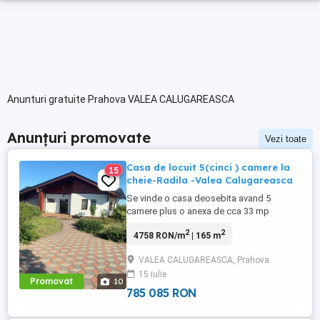
Anunturi gratuite Prahova VALEA CALUGAREASCA
Anunțuri promovate
Vezi toate
Casa de locuit 5(cinci ) camere la
15
cheie-Radila -Valea Calugareasca
Se vinde o casa deosebita avand 5
camere plus o anexa de cca 33 mp
cuprinzand un garaj,o camera
2
2
4758 RON/m
| 165 m
administratie si camera tehnica,apoi
imobilul doua terase mari ,acoperite,locuri
VALEA CALUGAREASCA, Prahova
de parcare in curte,o livada tanara si multe
15 iulie
spatii amenajate cu flori, in Valea
Promovat
10
Calugareasca, Radila;judetul Prahova.
785 085 RON
Imobilul ...