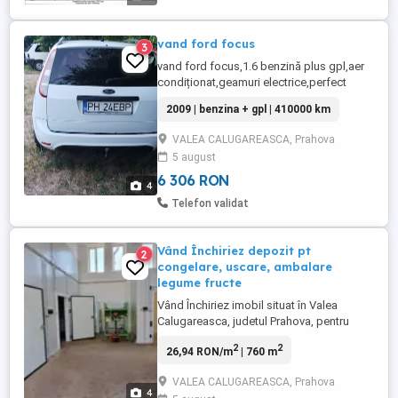
vand ford focus
3
vand ford focus,1.6 benzină plus gpl,aer
condiționat,geamuri electrice,perfect
functionala,anvelope noi,preț ușor
2009 | benzina + gpl | 410000 km
negociabil
VALEA CALUGAREASCA, Prahova
5 august
6 306 RON
4
Telefon validat
Vând Închiriez depozit pt
2
congelare, uscare, ambalare
legume fructe
Vând Închiriez imobil situat în Valea
Calugareasca, judetul Prahova, pentru
activitatea de depozitare, congelare,
2
2
26,94 RON/m
| 760 m
uscare, ambalare legume fructe, în
suprafață utilă de 760 mp, dispune de
VALEA CALUGAREASCA, Prahova
zona de filtru decontaminare angajați -
4