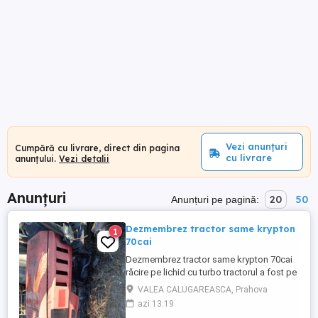
Vezi anunțuri
Cumpără cu livrare, direct din pagina
cu livrare
anunțului.
Vezi detalii
Anunțuri
20
50
Anunțuri pe pagină:
Dezmembrez tractor same krypton
1
70cai
Dezmembrez tractor same krypton 70cai
răcire pe lichid cu turbo tractorul a fost pe
șenile.800 ore de funcționare.
VALEA CALUGAREASCA, Prahova
azi 13:19