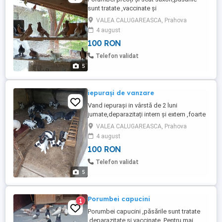
sunt tratate ,vaccinate și
deparazitate.Pentru mai multe detalii și
VALEA CALUGAREASCA, Prahova
poze , contactați mă.
4 august
100 RON
Telefon validat
5
iepurași de vanzare
Vand iepurași in vârstă de 2 luni
jumate,deparazitați intern și extern ,foarte
sănătoși .Pentru mai multe detalii
VALEA CALUGAREASCA, Prahova
,contactați mă.
4 august
100 RON
Telefon validat
5
Porumbei capucini
1
Porumbei capucini ,păsările sunt tratate
,deparazitate și vaccinate .Pentru mai