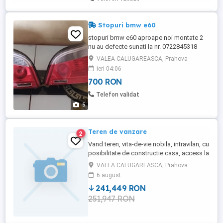
Stopuri bmw e60
stopuri bmw e60 aproape noi montate 2
nu au defecte sunati la nr. 0722845318
VALEA CALUGAREASCA, Prahova
ieri 04:06
700 RON
Telefon validat
5
Teren de vanzare
2
Vand teren, vita-de-vie nobila, intravilan, cu
posibilitate de constructie casa, access la
gaze, apa, lumina, Valea Calugareasca,
VALEA CALUGAREASCA, Prahova
Valea Popii, 50m pana la strada principala,
6 august
2000m patrati, 46000 euro negociabil.
241,449 RON
Nedelcu Gheorghe, tel
251,947 RON