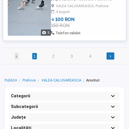
multe poze și video contactați mă .
VALEA CALUGAREASCA, Prahova
4 august
100 RON
150 RON
5
Telefon validat
›
‹
1
2
3
4
Publi24
Prahova
VALEA CALUGAREASCA
Anunturi
Categorii
Subcategorii
Județe
Localități