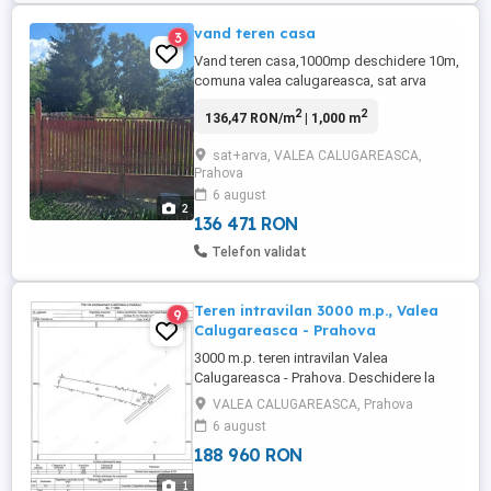
vand teren casa
3
Vand teren casa,1000mp deschidere 10m,
comuna valea calugareasca, sat arva
strada garii, Utilitatile la poarta. Pret 26000
2
2
136,47 RON/m
| 1,000 m
euro negociabil.
sat+arva, VALEA CALUGAREASCA,
Prahova
6 august
2
136 471 RON
Telefon validat
Teren intravilan 3000 m.p., Valea
9
Calugareasca - Prahova
3000 m.p. teren intravilan Valea
Calugareasca - Prahova. Deschidere la
drum 27 m, drum asfaltat, utilitati
VALEA CALUGAREASCA, Prahova
disponibile: gaze, apa, curent, cablu,
6 august
internet.
188 960 RON
1