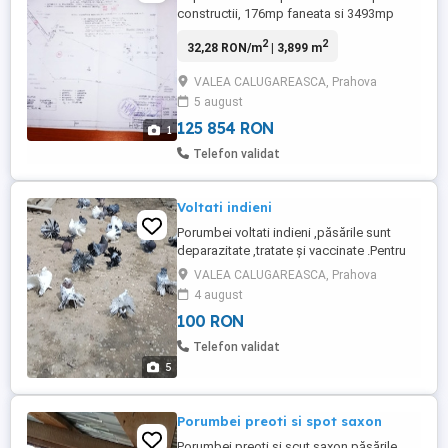
constructii, 176mp faneata si 3493mp
teren.Construcție lemn(cabănuța) 22,42
2
2
32,28 RON/m
| 3,899 m
mp.Terenul este situat pe strada Valea
Mantei(Valea Călugărească). Utilități apa
VALEA CALUGAREASCA, Prahova
si curent electric.Terenul este in pantă
5 august
125 854 RON
1
Telefon validat
Voltati indieni
Porumbei voltati indieni ,păsările sunt
deparazitate ,tratate și vaccinate .Pentru
mai multe informații și poze contactați
VALEA CALUGAREASCA, Prahova
mă.
4 august
100 RON
Telefon validat
5
Porumbei preoti si spot saxon
Porumbei preoți și scut saxon,păsările