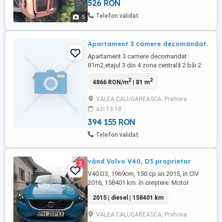
526 RON
Telefon validat
5
Apartament 3 camere decomandat.
Apartament 3 camere decomandat
81m2,etajul 3 din 4 zona centrală.2 băi 2
balcoane.Mai multe detalii la telefon.
2
2
4866 RON/m
| 81 m
VALEA CALUGAREASCA, Prahova
azi 13:18
394 155 RON
Telefon validat
vând Volvo V40, D3 proprietar
2
V40 D3, 1969cm, 150 cp an 2015, în CIV
2016, 158401 km. în creștere. Motor
VOLVO. Sa schimbat capac culbutori,
2015 | diesel | 158401 km
galerie admisie, distribuție, discuri frână ,
arcuri suspensie față, ulei cutie viteze și
VALEA CALUGAREASCA, Prahova
motor . Sau folosit doar piese originale