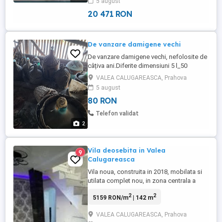
5 august
zone separate bărbați femei, sala de
ambalare procesare, multiple zone de ...
20 471 RON
De vanzare damigene vechi
De vanzare damigene vechi, nefolosite de
câțiva ani.Diferite dimensiuni 5 l_50
l.Discutam la fata locului.
VALEA CALUGAREASCA, Prahova
5 august
80 RON
Telefon validat
2
Vila deosebita in Valea
9
Calugareasca
Vila noua, construita in 2018, mobilata si
utilata complet nou, in zona centrala a
comunei Valea Calugareasca, formata din
2
2
5159 RON/m
| 142 m
3 dormitoare, dresing, living, baie,
bucatarie, holuri, pe o suprafata de teren
VALEA CALUGAREASCA, Prahova
de 420 mp, si o suprafata utila 140 mp,