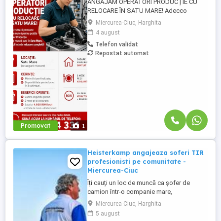
ANGAJĂM OPERATORI PRODUCȚIE CU
RELOCARE ÎN SATU MARE! Adecco
Romania angajează persoane dornice de
Miercurea-Ciuc, Harghita
muncă pentru poziția de Operator
4 august
Producție. Locurile de muncă sunt în Satu
Telefon validat
Mare, iar pachetul include relocare
Repostat automat
completă! Asigurăm transport dus-întors
cazare-fabrică. Locație: Satu Mare (se
asigură relocare). Cerințe: Minim ...
Promovat
1
Heisterkamp angajeaza soferi TIR
profesionisti pe comunitate -
Miercurea-Ciuc
Îți cauți un loc de muncă ca șofer de
camion într-o companie mare,
internațională și stabilă? Atunci vino în
Miercurea-Ciuc, Harghita
echipa Heisterkamp! Angajăm șoferi cu
5 august
sau fără experiență și echipaje pentru