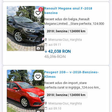
Renault Megane anul F-2018
1
benzina
Recent adus din belgia.,Renault
Megane.Limited...,Stare perfecta..124.000
km ..,
2018 | benzina | 124000 km
Miercurea-Ciuc, Harghita
azi 09:11
5
42,038 RON
45,196 RON
Peugeot 208-- v-2018-Benzines-
Klimas
Recent adus din import.,stare
perfecta.curat si ingrijiga.,124.ooo km.,
2018 | benzina | 124000 km
Miercurea-Ciuc, Harghita
azi 09:10