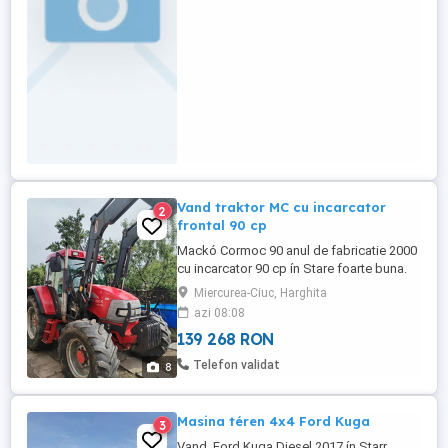
echipă - Permis de conducere (avantaj)
Oferim: - Salariu motivant, ...
Vand traktor MC cu incarcator
2
frontal 90 cp
Mackó Cormoc 90 anul de fabricatie 2000
cu incarcator 90 cp ín Stare foarte buna.
Motor Perkins 4 cilindri.
Miercurea-Ciuc, Harghita
azi 08:08
139 268 RON
Telefon validat
8
Masina téren 4x4 Ford Kuga
3
Vand ,Ford Kuga Diesel 2017 ín Starr