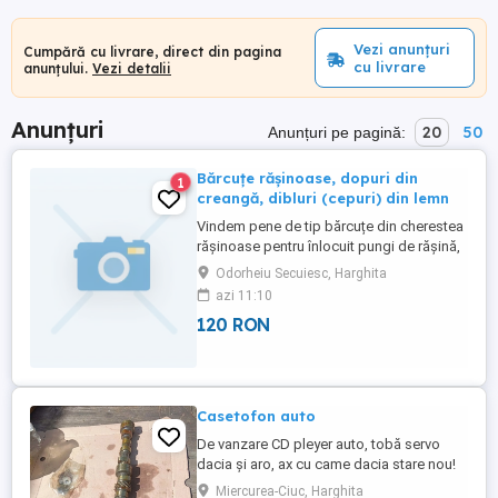
Vezi anunțuri
Cumpără cu livrare, direct din pagina
cu livrare
anunțului.
Vezi detalii
Anunțuri
20
50
Anunțuri pe pagină:
Bărcuțe rășinoase, dopuri din
1
creangă, dibluri (cepuri) din lemn
Vindem pene de tip bărcuțe din cherestea
rășinoase pentru înlocuit pungi de rășină,
dopuri din creangă pentru înlocuit noduri
Odorheiu Secuiesc, Harghita
căzătoare, dibluri (cepuri) din lemn pentru
azi 11:10
îmbinat elemente mobilă.
120 RON
Casetofon auto
De vanzare CD pleyer auto, tobă servo
dacia și aro, ax cu came dacia stare nou!
Eladó autó CD lejátszók autóba való,
Miercurea-Ciuc, Harghita