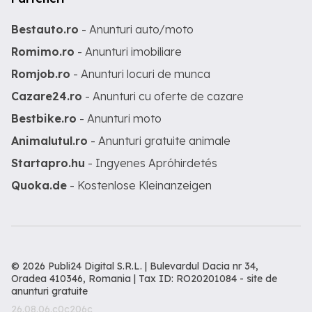
Bestauto.ro
- Anunturi auto/moto
Romimo.ro
- Anunturi imobiliare
Romjob.ro
- Anunturi locuri de munca
Cazare24.ro
- Anunturi cu oferte de cazare
Bestbike.ro
- Anunturi moto
Animalutul.ro
- Anunturi gratuite animale
Startapro.hu
- Ingyenes Apróhirdetés
Quoka.de
- Kostenlose Kleinanzeigen
© 2026 Publi24 Digital S.R.L. | Bulevardul Dacia nr 34,
Oradea 410346, Romania | Tax ID: RO20201084 -
site de
anunturi gratuite
26.08.06.c0c206c