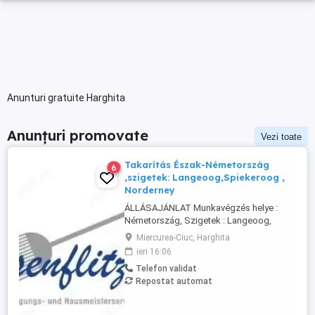
Anunturi gratuite Harghita
Anunțuri promovate
Vezi toate
Takarítás Észak-Németország
6
,szigetek: Langeoog,Spiekeroog ,
Norderney
ÁLLÁSAJÁNLAT Munkavégzés helye :
Németország, Szigetek : Langeoog,
Spiekeroog, Norderney A Besenflitzer cég
Miercurea-Ciuc, Harghita
lakások, de más létesítmények
ieri 16:06
takarítására is szakosodott, mint például
Telefon validat
iskolák, vasútállomások, helyi
Repostat automat
közigazgatás keretébe tartozó
illemhelyek vagy mosdók, szállodák
karbantartása és takarítása.