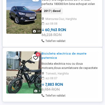
perfecta 180000 km bine echopat.volan
incalzit scaune incalzite, ser conditionat
2017 | diesel
autómat etc.
Miercurea-Ciuc, Harghita
azi 08:08
60,963 RON
10
66,218 RON
Telefon validat
Bicicleta electrica de munte
6
puternica
Bicicleta electrica nou cu doua
motoare,doua acumlatoare de capacitate
mare ,viteza de 50 km H( se poate mari
Tomesti, Harghita
pana la90 km H) autonómia minim 160 km
azi 08:07
exclusiv electrica.
7,883 RON
8,934 RON
5
Telefon validat