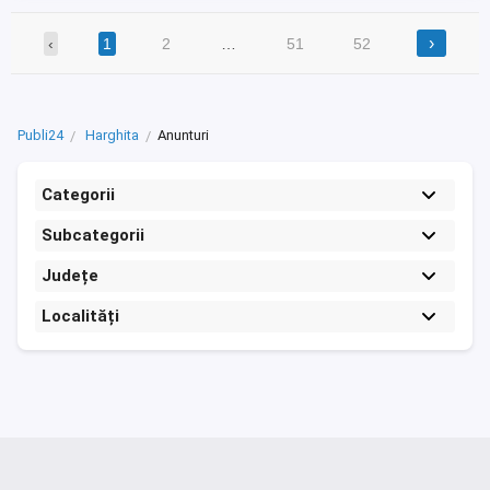
›
‹
1
2
…
51
52
Publi24
Harghita
Anunturi
Categorii
Subcategorii
Județe
Localități