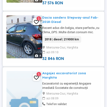
5
37 576 RON
Dacia sandero Stepway-anul Fab-
1
2018-Diesel
Recent adus din belgia,.stare perfecta.,cu
Clima.,GPS..Multe dotari.consum mic.
2018 | diesel | 219000 km
Miercurea-Ciuc, Harghita
azi 09:10
4
32 846 RON
Angajez excavatorist zona
1
Harghita
Excavatorist cu experiență Angajare
imediată Societate de construcții
angajează excavatorist pentru lucrări
Miercurea-Ciuc, Harghita
specifice. Cerințe: - Experiență în operarea
azi 08:09
excavatorului - Seriozitate și
Telefon validat
responsabilitate - Capacitate de lucru în