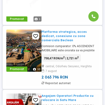
Követelmények: ...
Promovat
1
Platforma strategica, acces
dedicat, conexiune cu zona
comerciala Beclean
Comision cumparator: 0% ASCENDENT
IMOBILIARE este onorata sa va prezinte
spre vanzare o Platforma strategica cu
2
2
758,47 RON/m
| 2,721 m
acces dedicat, conexiune directa catre
zona comerciala Beclean. 2.721 mp cu
central, Odorheiu Secuiesc, Harghita
pozitionare valoroasa intr-un pol industrial
Promovat
10
7 august
- comercial activ din Odorheiu Secuiesc. O
proprietate gandita pentru ...
2 063 796 RON
Repostat automat
Angajam Operatori Productie cu
relocare in Satu Mare