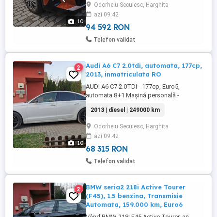
Odorheiu Secuiesc, Harghita
Culoare Metalizata - Orange Fusion *
azi 09:42
Interior - Capy Mi-Tep GT Line * 65.000 km
10
in crestere * prima inmatriculare: ...
94 592 RON
Telefon validat
Audi A6 C7 2.0tdi, automata, 177cp,
2
2013, inmatriculata RO
AUDI A6 C7 2.0TDI - 177cp, Euro5,
automata 8+1 Mașină personală -
proprietar în acte. Certificat fiscal pe loc.
2013 | diesel | 249000 km
Este o mașină destinată exclusiv
pretențioșilor din toate punctele de
Odorheiu Secuiesc, Harghita
vedere. Fără rugină sau îndoituri pe
azi 09:42
caroserie. Autoturism foarte ingrijit, fara
10
defecte ascunse. * Motorizare: 2.0 ...
68 315 RON
Telefon validat
BMW seria2 218i Active Tourer
2
(F45), 1.5 benzina, Transmisie
Automata, 159.000 km, Euro6
Vând BMW 218i F45 Active Tourer, an