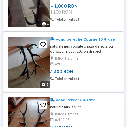
1,000 RON
1,100 RON
Telefon validat
3
vand pereche Coarne 10 8raze
naturale nus vopsite o rază defecta ptr
defect am lăsat 200ron din pret
Bilbor, Harghita
azi 10:36
3 300 RON
Telefon validat
5
vand Pereche 4 raze
naturale nus lacuite
Bilbor, Harghita
azi 10:36