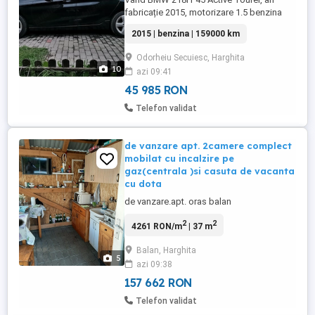
fabricație 2015, motorizare 1.5 benzina
(136 CP), euro6, cutie automată 6+1 viteze.
2015 | benzina | 159000 km
Mașina este într-o stare foarte bună, bine
întreținută, cu un consum redus și costuri
Odorheiu Secuiesc, Harghita
mici de exploatare. Ideală atât pentru oraș,
10
azi 09:41
cât și pentru drumuri lungi. Detalii tehnice:
* ...
45 985 RON
Telefon validat
de vanzare apt. 2camere complect
mobilat cu incalzire pe
gaz(centrala )si casuta de vacanta
cu dota
de vanzare.apt. oras balan
2
2
4261 RON/m
| 37 m
Balan, Harghita
5
azi 09:38
157 662 RON
Telefon validat