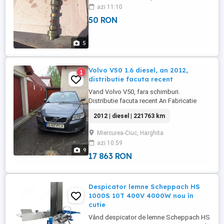
Dacia butykos tengely új szerv dob
azi 11:10
valamint ARO szervo dob! Érdeklődni a tel
50 RON
számon!
5
Volvo V50 1.6 diesel, an 2012,
1
distributie facuta recent
Vand Volvo V50, fara schimburi.
Distributie facuta recent An Fabricatie
2012 Motor 1.6 diesel EURO 5 221763 km
2012 | diesel | 221763 km
Cutie Manuală 6+1 Trepte Tapiterie piele
Computer bord Pilot automat Jante aliaj
Miercurea-Ciuc, Harghita
Proiectoare ceata Senzori ploaie si lumini
azi 10:59
Comenzi volan Volan piele reglabil
9
Senzori parcare Oglinzi ...
17 863 RON
Despicator lemne Scheppach HS
1000S 10T 400V 4000W nou în
cutie
Vând despicator de lemne Scheppach HS