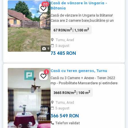
Casă de vânzare în Ungaria -
20
Bătania
Casă de vânzare în Ungaria la Bătania!
Casa are 2 camere baie,bucătărie și un
hol. In curte mai este o căsuță mică pentru
2
2
67 RON/m
| 1,100 m
depozitare sau chiar pentru o bucătărie de
vară. Casa necesită renovare! Încălzirea se
Turnu, Arad
face cu convector pe gaz sau pe soba
5 august
lemne. Ce este de știut ca este direct de la
9
proprietar ...
73 485 RON
Casă cu teren generos, Turnu
1
Casă cu 3 Camere + Anexe - Teren 2622
mp - Posibilitate Mansardare și extindere
Vă prezint spre vânzare o casă cochetă,
2
2
3665 RON/m
| 100 m
amplasată într-o zonă liniștită și verde,
ideală pentru o familie care caută un loc
Turnu, Arad
spațios și confortabil. Proprietatea se află
5 august
pe un teren de 2622 mp și beneficiază de
mai multe ...
366 549 RON
Telefon validat