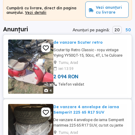
Vezi anunțuri
Cumpără cu livrare, direct din pagina
cu livrare
anunțului.
Vezi detalii
Anunțuri
20
50
Anunțuri pe pagină:
de vanzare Scuter retro
Scuter tip Retro Classic - roșu vintage
Yiying YY50QT-15, 50cc, 4T, L1e Culoare
roșu crem, stil Vespa 2 chei cu
Turnu, Arad
telecomanda si alarma Are COC, pt
ieri 13:59
inmatriculare cat. AM De vânzare scuter cu
2 094 RON
design clasic, retro, perfect pt plimbări de
weekend sau drumuri prin oraș. Culoare
Telefon validat
roșu cu crem, far rotund crom, ...
4
De vanzare 4 anvelope de iarna
Semperit 225 65 R17 SUV
De vanzare 4 anvelope de iarna Semperit
marimea 225 65 R17 SUV, cu tot cu jante
aluminiu + prezoane ! Stare buna!
Turnu, Arad