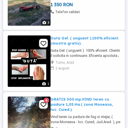
1 350 RON
Telefon validat
3
Guta Gel. ( unguent ).100%.eficient.
(mostra gratis).
Guta.Gel. ( unguent ). 100% eficient. Clientii
il solicita in continuare. Eficenta apsoluta ;
Blocheaza procesul inflamator local si
Turnu, Arad
elimina durerea, incepind cu prima
2 august
aplicare. Se aplica usor, pe zona
dureroasa-inflamata in strat subtire, de 2-3
ori pe zi.. Durerea se diminueaza vizibil de
1
la prima ...
GRATIS 500.mp.VIND teren cu
4
padure 1,05.Ha.( zona Moneasa,
loc. Cuied.).
Vind teren cu padure de fag si stejar, (
zona Moneasa - loc. Cuied, Jud.Arad. ), pe
deal suprafata plana, ' zona mirifica