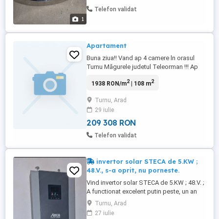
Telefon validat
1
Apartament
Buna ziua!! Vand ap 4 camere ln orasul
Turnu Măgurele judetul Teleorman !!! Ap
are 108 metri patrati utili !! Cu scara
2
2
1938 RON/m
| 108 m
interioara!! Jos sufragerie baie bucatarie
cu balcon si sufragerie cu balcon!!! La etaj
Turnu, Arad
3 dormitoare cu balcon si baie!!
29 iulie
Apartamentul este la etajul 4 !! Nr telefon !!!
Pret 40000 ...
209 308 RON
Telefon validat
invertor solar STECA de 5.KW ;
48.V., s-a oprit, nu porneste.
Vind invertor solar STECA de 5.KW ; 48.V. ;
A functionat excelent putin peste, un an
jumate. Nu porneste, nici un semn. Fiind
Turnu, Arad
ferma izolata, dependenta de curent, in
27 iulie
urmatoarea zi, am fost nevoiti, am luat