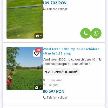
pentru activități agricole ...
109 702 RON
Telefon validat
9
Vand teren 8300 mp cu deschidere
18
40 m la 1,85 e mp
Vand teren 8300 mp cu deschidere 40 m la
soseaua principala, toate utilitatile,
aproape de gara, la 1,85 Euro mp. In
2
2
9,71 RON/m
| 8,300 m
statiunea cu bai termale Bătania-Ungaria,
la 7 km de frontiera cu Arad (Turnu).
Turnu, Arad
5 august
4
80 597 RON
Telefon validat