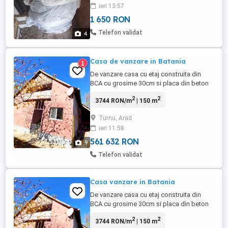
ieri 13:57
1 650 RON
Telefon validat
4
Casa de vanzare in Batania
1
De vanzare casa cu etaj construita din
BCA cu grosime 30cm si placa din beton
armat,cu amprenta la sol 100m2 in orasul
2
2
3744 RON/m
| 150 m
B tania la doar 6 km de fosta vama Turnu
si 25 km de Arad .Este compusa din 5
Turnu, Arad
camere,la parter este un hol in forma de L
ieri 11:58
cu doua intrari(ambele intrari au usi
metalice,iar la cea din ...
561 632 RON
9
Telefon validat
Casa vanzare in Batania
De vanzare casa cu etaj construita din
BCA cu grosime 30cm si placa din beton
armat,cu amprenta la sol 100m2 in orasul
2
2
3744 RON/m
| 150 m
B tania la doar 6 km de fosta vama Turnu