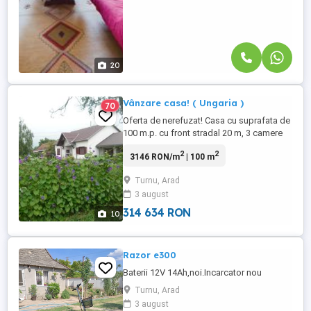
20
Vânzare casa! ( Ungaria )
70
Oferta de nerefuzat! Casa cu suprafata de
100 m.p. cu front stradal 20 m, 3 camere
separate, sufragerie, bucatarie, baie si
2
2
3146 RON/m
| 100 m
toaleta separata, mobilata, reparatie
curenta. Gradina 1780 m.p., garaj pentru 3
Turnu, Arad
automobile, acareturi perfect adaptabile
3 august
pentru depozite si alte activitati, curte
pavata, fântână ...
314 634 RON
10
Razor e300
Baterii 12V 14Ah,noi.Incarcator nou
Turnu, Arad
3 august