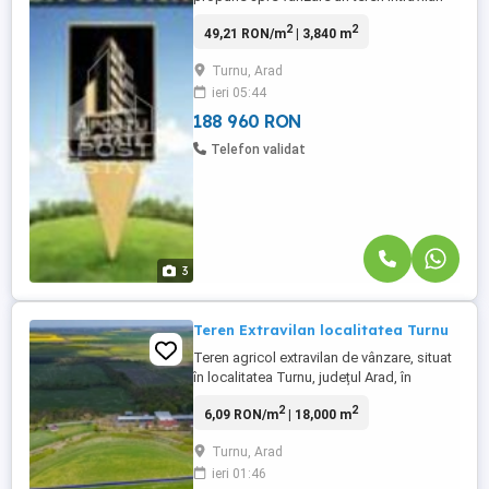
de 3840 mp in localitatea Turnu aflata la
2
2
49,21 RON/m
| 3,840 m
doar 16 km de Arad. Terenul este plat, cu
un front stradal 116 metri liniari chiar la
Turnu, Arad
strada pricipala. Locatia este foarte buna,
ieri 05:44
pretabil pentru investie sau contructie. ...
188 960 RON
Telefon validat
3
Teren Extravilan localitatea Turnu
Teren agricol extravilan de vânzare, situat
în localitatea Turnu, județul Arad, în
imediata apropiere a graniței cu Ungaria.
2
2
6,09 RON/m
| 18,000 m
Suprafața totală este de 1,8 hectare
(18.000 mp), având o formă regulată, cu
Turnu, Arad
dimensiuni aproximative de 200 m
ieri 01:46
lungime și 100 m lățime. Terenul este ideal