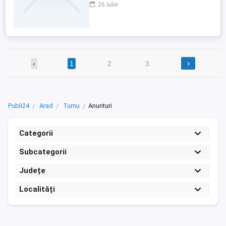
(in Battonya) sau 38.min de BUDAPESTA
26 iulie
(linga Kecschemet.)). La solicitare
asiguram si ; Serviciu contabil, limba
Romana si Maghiara, Consultanta juridica
comercial & financiar la ...
›
‹
1
2
3
Publi24
Arad
Turnu
Anunturi
Categorii
Subcategorii
Județe
Localități