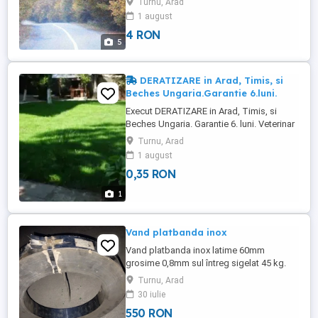
Turnu, Arad
situata pe deal '. Poiană, pe deal
1 august
inconjurat de verdeata, la 100.m de drum
4 RON
judetean asfaltat.(zona turistica). Ideal
5
pentru cabana, casa de vacanta,
vinatoare, livada, sau orice ...
DERATIZARE in Arad, Timis, si
Beches Ungaria.Garantie 6.luni.
Execut DERATIZARE in Arad, Timis, si
Beches Ungaria. Garantie 6. luni. Veterinar
specializat in serviciul de combatere
Turnu, Arad
soareci si sobolani, cu experienta de
1 august
peste 20. ani in domeniu, Asigur servicii
0,35 RON
profesionale de bio-combatere
DERATIZARE, ( soareci si sobolani in Arad
1
si Timis), iar acum si in ...
Vand platbanda inox
Vand platbanda inox latime 60mm
grosime 0,8mm sul întreg sigelat 45 kg.
Pret 550 lei. Predare personala în Arad, nu
Turnu, Arad
raspund la mesaje.
30 iulie
550 RON