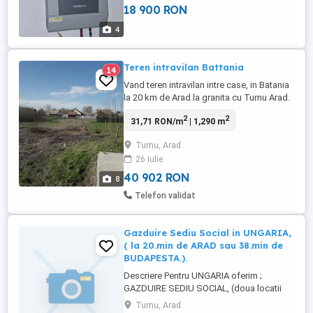
18 900 RON
altul. Il oferim spre vinzare la jumatate de
pret.1900.lei. Un electronist, il face in mod
4
sigur. Mesaj ...
Teren intravilan Battania
14
Vand teren intravilan intre case, in Batania
la 20 km de Arad la granita cu Turnu Arad.
1290 mp. Are toate utilitatile la poarta.
2
2
31,71 RON/m
| 1,290 m
Strada asfaltata, zona f linistita. Poate fi
folosit pt. livada, constructie, etc. Aproape
Turnu, Arad
de soseaua principala la 150m. Str Liliom
26 iulie
utca nr 15.
40 902 RON
8
Telefon validat
Gazduire Sediu Social in UNGARIA,
( la 20.min de ARAD sau 38.min de
BUDAPESTA.).
Descriere Pentru UNGARIA oferim ;
GAZDUIRE SEDIU SOCIAL, (doua locatii
disponibile, la alegere; la 20.min de ARAD
Turnu, Arad