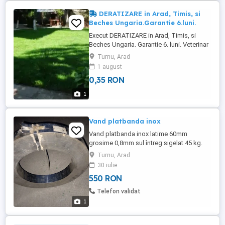
vinatoare, livada, sau orice ...
DERATIZARE in Arad, Timis, si
Beches Ungaria.Garantie 6.luni.
Execut DERATIZARE in Arad, Timis, si
Beches Ungaria. Garantie 6. luni. Veterinar
specializat in serviciul de combatere
Turnu, Arad
soareci si sobolani, cu experienta de
1 august
peste 20. ani in domeniu, Asigur servicii
0,35 RON
profesionale de bio-combatere
DERATIZARE, ( soareci si sobolani in Arad
1
si Timis), iar acum si in ...
Vand platbanda inox
Vand platbanda inox latime 60mm
grosime 0,8mm sul întreg sigelat 45 kg.
Pret 550 lei. Predare personala în Arad, nu
Turnu, Arad
raspund la mesaje.
30 iulie
550 RON
Telefon validat
1