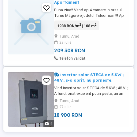
Apartament
Buna ziua!! Vand ap 4 camere ln orasul
Turnu Măgurele judetul Teleorman !!! Ap
are 108 metri patrati utili !! Cu scara
2
2
1938 RON/m
| 108 m
interioara!! Jos sufragerie baie bucatarie
cu balcon si sufragerie cu balcon!!! La etaj
Turnu, Arad
3 dormitoare cu balcon si baie!!
29 iulie
Apartamentul este la etajul 4 !! Nr telefon !!!
Pret 40000 ...
209 308 RON
Telefon validat
invertor solar STECA de 5.KW ;
48.V., s-a oprit, nu porneste.
Vind invertor solar STECA de 5.KW ; 48.V. ;
A functionat excelent putin peste, un an
jumate. Nu porneste, nici un semn. Fiind
Turnu, Arad
ferma izolata, dependenta de curent, in
27 iulie
urmatoarea zi, am fost nevoiti, am luat
18 900 RON
altul. Il oferim spre vinzare la jumatate de
pret.1900.lei. Un electronist, il face in mod
4
sigur. Mesaj ...