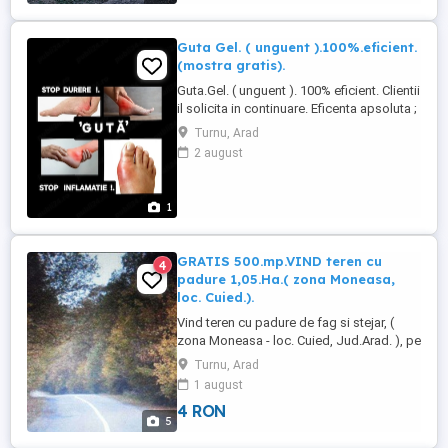
Guta Gel. ( unguent ).100%.eficient.
(mostra gratis).
Guta.Gel. ( unguent ). 100% eficient. Clientii
il solicita in continuare. Eficenta apsoluta ;
Blocheaza procesul inflamator local si
Turnu, Arad
elimina durerea, incepind cu prima
2 august
aplicare. Se aplica usor, pe zona
dureroasa-inflamata in strat subtire, de 2-3
ori pe zi.. Durerea se diminueaza vizibil de
1
la prima ...
GRATIS 500.mp.VIND teren cu
4
padure 1,05.Ha.( zona Moneasa,
loc. Cuied.).
Vind teren cu padure de fag si stejar, (
zona Moneasa - loc. Cuied, Jud.Arad. ), pe
deal suprafata plana, ' zona mirifica
Turnu, Arad
situata pe deal '. Poiană, pe deal
1 august
inconjurat de verdeata, la 100.m de drum
4 RON
judetean asfaltat.(zona turistica). Ideal
5
pentru cabana, casa de vacanta,