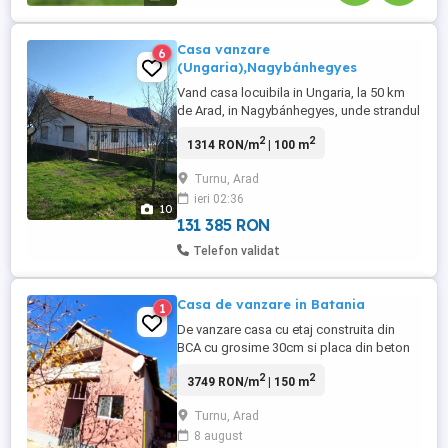
Casa vanzare
6
(Ungaria),Nagybánhegyes
Vand casa locuibila in Ungaria, la 50 km
de Arad, in Nagybánhegyes, unde strandul
cu apa termala este foarte cunoscut de
2
2
1314 RON/m
| 100 m
aradeni. In sat este magazin alimentar, de
unelte agricole, farmacie si posta. Casa
Turnu, Arad
are 100 mp+ anexe, o curte cu intrare auto,
ieri 02:36
o gradina cu vie si flori si inca un teren
10
aferent, ...
131 385 RON
Telefon validat
Casa de vanzare in Batania
1
De vanzare casa cu etaj construita din
BCA cu grosime 30cm si placa din beton
armat,cu amprenta la sol 100m2 in orasul
2
2
3749 RON/m
| 150 m
B tania la doar 6 km de fosta vama Turnu
si 25 km de Arad .Este compusa din 5
Turnu, Arad
camere,la parter este un hol in forma de L
8 august
cu doua intrari(ambele intrari au usi