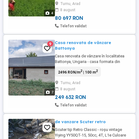
Turnu, Arad
8 august
4
80 697 RON
Telefon validat
Casa renovata de vânzare
9
Battonya
Casa renovata de vânzare în localitatea
Battonya, Ungaria - casa formata din
3camere, bucătărie ,hol, baie, loc pentru
2
2
2496 RON/m
| 100 m
centrala termică, curte , gradina ,
suprafață teren 1500mp - instalații
Turnu, Arad
electrice și sanitare noi - acoperiș nou -
8 august
gresie și parchet laminat - uși noi -utilități
7
existente - in vecinătatea ...
249 632 RON
Telefon validat
de vanzare Scuter retro
Scuter tip Retro Classic - roșu vintage
Yiying YY50QT-15, 50cc, 4T, L1e Culoare