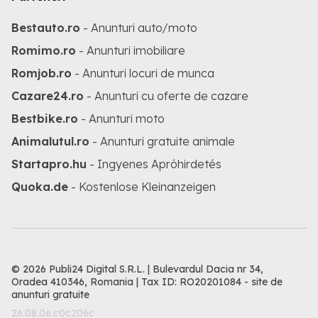
Bestauto.ro
- Anunturi auto/moto
Romimo.ro
- Anunturi imobiliare
Romjob.ro
- Anunturi locuri de munca
Cazare24.ro
- Anunturi cu oferte de cazare
Bestbike.ro
- Anunturi moto
Animalutul.ro
- Anunturi gratuite animale
Startapro.hu
- Ingyenes Apróhirdetés
Quoka.de
- Kostenlose Kleinanzeigen
© 2026 Publi24 Digital S.R.L. | Bulevardul Dacia nr 34,
Oradea 410346, Romania | Tax ID: RO20201084 -
site de
anunturi gratuite
26.08.06.c0c206c