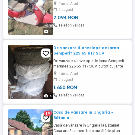
roșu crem, stil Vespa 2 chei cu
Turnu, Arad
telecomanda si alarma Are COC, pt
6 august
inmatriculare cat. AM De vânzare scuter cu
2 094 RON
design clasic, retro, perfect pt plimbări de
weekend sau drumuri prin oraș. Culoare
Telefon validat
roșu cu crem, far rotund crom, ...
4
De vanzare 4 anvelope de iarna
Semperit 225 65 R17 SUV
De vanzare 4 anvelope de iarna Semperit
marimea 225 65 R17 SUV, cu tot cu jante
aluminiu + prezoane ! Stare buna!
Turnu, Arad
6 august
1 650 RON
Telefon validat
4
Casă de vânzare în Ungaria -
19
Bătania
Casă de vânzare în Ungaria la Bătania!
Casa are 2 camere baie,bucătărie și un