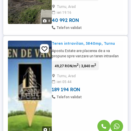
folosit pt. livada, constructie, etc. Aproape
Turnu, Arad
de soseaua principala la 150m. Str Liliom
ieri 19:16
utca nr 15.
40 992 RON
8
Telefon validat
Teren intravilan, 3840mp, Turnu
Apostu Estate are placerea de a va
propune spre vanzare un teren intravilan
de 3840 mp in localitatea Turnu aflata la
2
2
49,27 RON/m
| 3,840 m
doar 16 km de Arad. Terenul este plat, cu
un front stradal 116 metri liniari chiar la
Turnu, Arad
strada pricipala. Locatia este foarte buna,
ieri 05:44
pretabil pentru investie sau contructie. ...
189 194 RON
Telefon validat
3