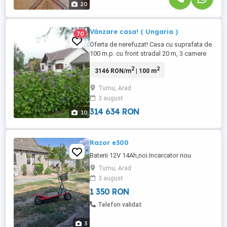
20
Vânzare casa! ( Ungaria )
70
Oferta de nerefuzat! Casa cu suprafata de
100 m.p. cu front stradal 20 m, 3 camere
separate, sufragerie, bucatarie, baie si
2
2
3146 RON/m
| 100 m
toaleta separata, mobilata, reparatie
curenta. Gradina 1780 m.p., garaj pentru 3
Turnu, Arad
automobile, acareturi perfect adaptabile
3 august
pentru depozite si alte activitati, curte
pavata, fântână ...
314 634 RON
10
Razor e300
Baterii 12V 14Ah,noi.Incarcator nou
Turnu, Arad
3 august
1 350 RON
Telefon validat
3