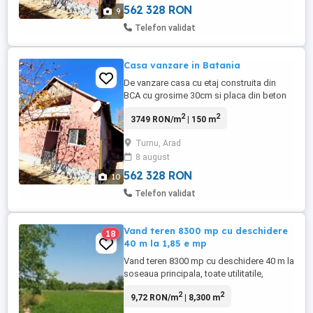
metalice,iar la cea din ...
562 328 RON
9
Telefon validat
Casa vanzare in Batania
De vanzare casa cu etaj construita din
BCA cu grosime 30cm si placa din beton
armat,cu amprenta la sol 100m2 in orasul
2
2
3749 RON/m
| 150 m
B tania la doar 6 km de fosta vama Turnu
si 25 km de Arad .Este compusa din 5
Turnu, Arad
camere,la parter este un hol in forma de L
8 august
cu doua intrari(ambele intrari au usi
metalice,iar la cea din ...
562 328 RON
10
Telefon validat
Vand teren 8300 mp cu deschidere
18
40 m la 1,85 e mp
Vand teren 8300 mp cu deschidere 40 m la
soseaua principala, toate utilitatile,
aproape de gara, la 1,85 Euro mp. In
2
2
9,72 RON/m
| 8,300 m
statiunea cu bai termale Bătania-Ungaria,
la 7 km de frontiera cu Arad (Turnu).