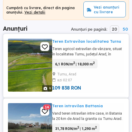
Vezi anunțuri
Cumpără cu livrare, direct din pagina
cu livrare
anunțului.
Vezi detalii
Anunțuri
20
50
Anunțuri pe pagină:
Teren Extravilan localitatea Turnu
Teren agricol extravilan de vânzare, situat
în localitatea Turnu, județul Arad, în
imediata apropiere a graniței cu Ungaria.
2
2
6,1 RON/m
| 18,000 m
Suprafața totală este de 1,8 hectare
(18.000 mp), având o formă regulată, cu
Turnu, Arad
dimensiuni aproximative de 200 m
azi 02:07
lungime și 100 m lățime. Terenul este ideal
pentru activități agricole ...
109 838 RON
9
Teren intravilan Battania
14
Vand teren intravilan intre case, in Batania
la 20 km de Arad la granita cu Turnu Arad.
1290 mp. Are toate utilitatile la poarta.
2
2
31,78 RON/m
| 1,290 m
Strada asfaltata, zona f linistita. Poate fi