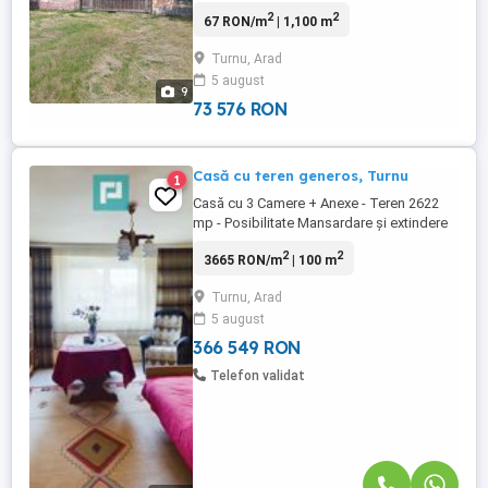
hol. In curte mai este o căsuță mică pentru
2
2
67 RON/m
| 1,100 m
depozitare sau chiar pentru o bucătărie de
vară. Casa necesită renovare! Încălzirea se
Turnu, Arad
face cu convector pe gaz sau pe soba
5 august
lemne. Ce este de știut ca este direct de la
9
proprietar ...
73 576 RON
Casă cu teren generos, Turnu
1
Casă cu 3 Camere + Anexe - Teren 2622
mp - Posibilitate Mansardare și extindere
Vă prezint spre vânzare o casă cochetă,
2
2
3665 RON/m
| 100 m
amplasată într-o zonă liniștită și verde,
ideală pentru o familie care caută un loc
Turnu, Arad
spațios și confortabil. Proprietatea se află
5 august
pe un teren de 2622 mp și beneficiază de
mai multe ...
366 549 RON
Telefon validat