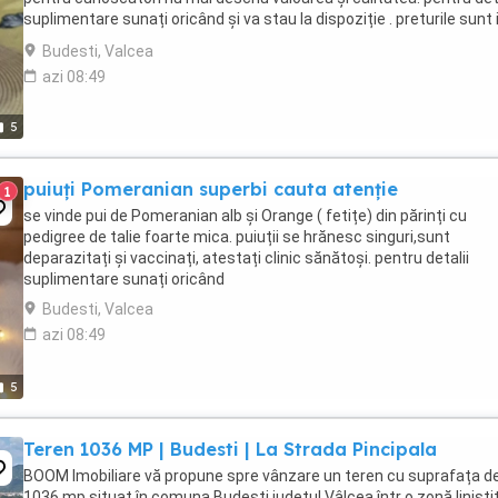
suplimentare sunați oricând și va stau la dispoziție . preturile sunt 
funcție de animăluțul ...
Budesti, Valcea
azi 08:49
5
puiuți Pomeranian superbi cauta atenție
1
se vinde pui de Pomeranian alb și Orange ( fetițe) din părinți cu
pedigree de talie foarte mica. puiuții se hrănesc singuri,sunt
deparazitați și vaccinați, atestați clinic sănătoși. pentru detalii
suplimentare sunați oricând
Budesti, Valcea
azi 08:49
5
Teren 1036 MP | Budesti | La Strada Pincipala
BOOM Imobiliare vă propune spre vânzare un teren cu suprafața d
1036 mp situat în comuna Budești județul Vâlcea într o zonă liniștit