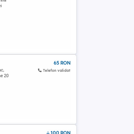
tela
i
65 RON
ac,
Telefon validat
me 20
100 RON