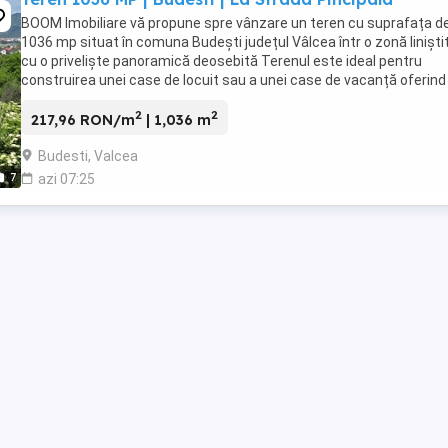
BOOM Imobiliare vă propune spre vânzare un teren cu suprafața d
1036 mp situat în comuna Budești județul Vâlcea într o zonă liniștit
cu o priveliște panoramică deosebită Terenul este ideal pentru
construirea unei case de locuit sau a unei case de vacanță oferind
cadru natural plăcut liniște ...
2
2
217,96 RON/m
| 1,036 m
Budesti, Valcea
7
azi 07:25