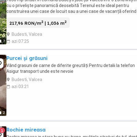
cu o priveliște panoramică deosebită Terenul este ideal pentru
construirea unei case de locuit sau a unei case de vacanță oferind
cadru natural plăcut liniște ...
2
2
217,96 RON/m
| 1,036 m
Budesti, Valcea
7
azi 07:25
Purcei și grăsuni
Vând grasuni de carne de diferite greutăți Pentru detalii la telefon
Asigur transport unde este nevoie
Budesti, Valcea
azi 03:21
2
Rochie mireasa
1