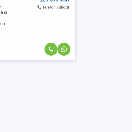
e
Telefon validat
ă și
 un