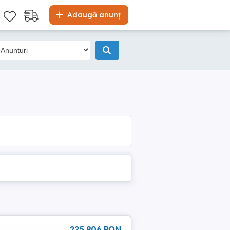
Adaugă anunț
225 806 RON