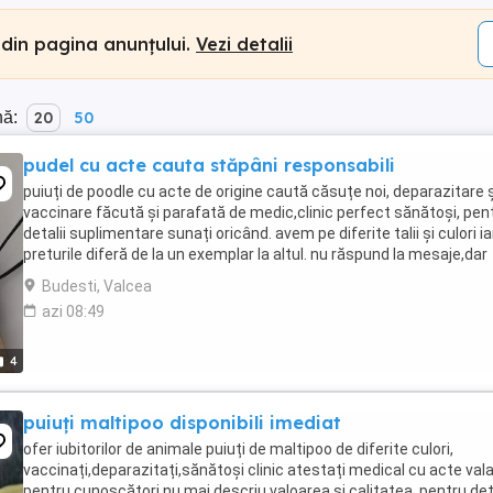
 din pagina anunțului.
Vezi detalii
nă:
20
50
pudel cu acte cauta stăpâni responsabili
puiuți de poodle cu acte de origine caută căsuțe noi, deparazitare ș
vaccinare făcută și parafată de medic,clinic perfect sănătoși, pen
detalii suplimentare sunați oricând. avem pe diferite talii și culori ia
preturile diferă de la un exemplar la altul. nu răspund la mesaje,dar
răspund la orice ...
Budesti, Valcea
azi 08:49
4
puiuți maltipoo disponibili imediat
ofer iubitorilor de animale puiuți de maltipoo de diferite culori,
vaccinați,deparazitați,sănătoși clinic atestați medical cu acte vala
pentru cunoscători nu mai descriu valoarea și calitatea. pentru deta