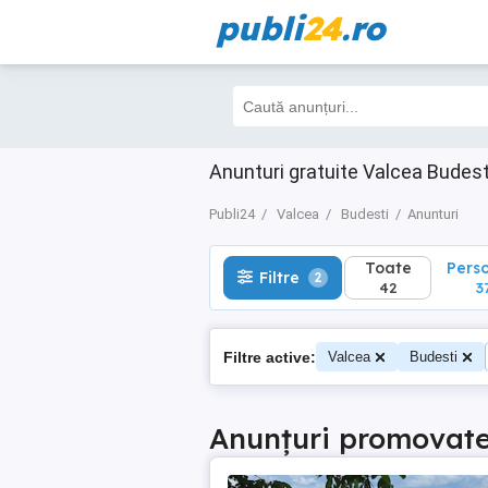
publi
24
.ro
Toate
Perso
Filtre
2
42
37
Anunturi gratuite Valcea Budest
Publi24
Valcea
Budesti
Anunturi
Toate
Pers
Filtre
2
42
3
Filtre active:
Valcea
Budesti
Anunțuri promovat