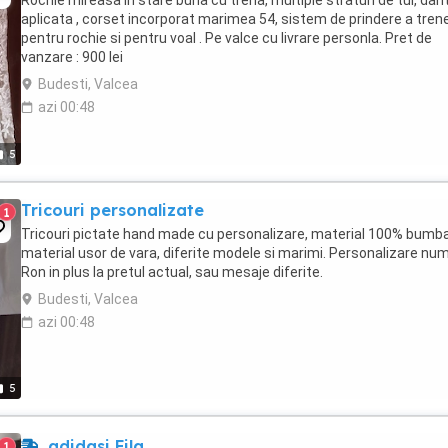
Rochie mireasa in stare buna cu trena, multiple straturi de tul, dan
aplicata , corset incorporat marimea 54, sistem de prindere a trene
pentru rochie si pentru voal . Pe valce cu livrare personla. Pret de
vanzare : 900 lei
Budesti, Valcea
azi 00:48
5
Tricouri personalizate
1
Tricouri pictate hand made cu personalizare, material 100% bumb
material usor de vara, diferite modele si marimi. Personalizare nu
Ron in plus la pretul actual, sau mesaje diferite.
Budesti, Valcea
azi 00:48
5
adidasi Fila
1