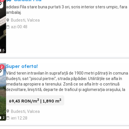
adidasi Fila stare buna purtati 3 ori, scris interior sters umpic, fara
ambalaj.
Budesti, Valcea
azi 00:48
5
Super oferta!
2
Vând teren intravilan în suprafață de 1900 metri pătrați în comuna
Budești, sat "piscul pietrei", strada păpădiei. Utilitățile se afla în
imediata apropiere a terenului. Zonă ce se afla într-o continuă
dezvoltare, liniștită, departe de traficul și aglomerația orașului, la
aproximativ 7 minute de oraș. ...
2
2
69,43 RON/m
| 1,890 m
Budesti, Valcea
2
ieri 12:28