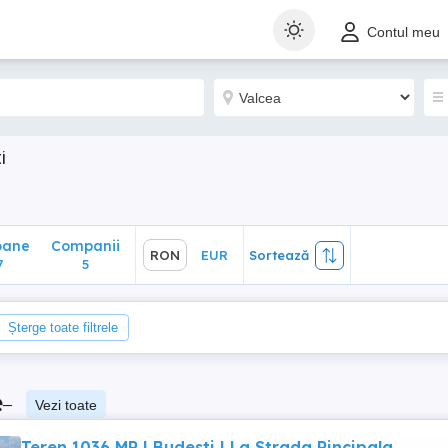
ane
Companii
RON
EUR
Sortează
Contul meu
5
i
oane
Companii
RON
EUR
Sortează
7
5
Șterge toate filtrele
e
–
Vezi toate
Teren 1036 MP | Budesti | La Strada Pincipala