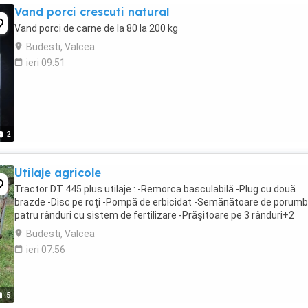
Vand porci crescuti natural
Vand porci de carne de la 80 la 200 kg
Budesti, Valcea
ieri 09:51
2
Utilaje agricole
Tractor DT 445 plus utilaje : -Remorca basculabilă -Plug cu două
brazde -Disc pe roți -Pompă de erbicidat -Semănătoare de porumb
patru rânduri cu sistem de fertilizare -Prășitoare pe 3 rânduri+2
Budesti, Valcea
ieri 07:56
5