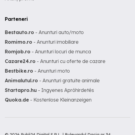
Parteneri
Bestauto.ro
- Anunturi auto/moto
Romimo.ro
- Anunturi imobiliare
Romjob.ro
- Anunturi locuri de munca
Cazare24.ro
- Anunturi cu oferte de cazare
Bestbike.ro
- Anunturi moto
Animalutul.ro
- Anunturi gratuite animale
Startapro.hu
- Ingyenes Apróhirdetés
Quoka.de
- Kostenlose Kleinanzeigen
© 2026 Publi24 Digital S.R.L. | Bulevardul Dacia nr 34,