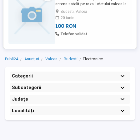
antena satelit pe raza judetului valcea la
preturi avatajoase.deasemenea incheiei
Budesti, Valcea
contracte focusat
20 iunie
100 RON
Telefon validat
Publi24
Anunțuri
Valcea
Budesti
Electronice
Categorii
Subcategorii
Județe
Localități