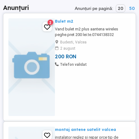
Anunțuri
20
50
Anunțuri pe pagină:
Bulet m2
2
Vand bulet m2 plus aantena wireles
peghe.pret 200 lei.te.0744138332
Budesti, Valcea
2 august
200 RON
Telefon validat
montaj antene satelit valcea
instalator reglez si repar orce tip de