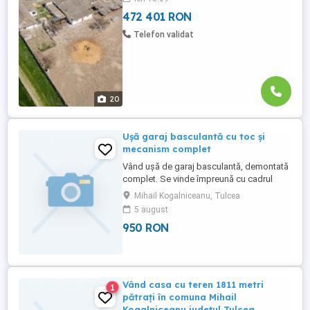
11.532 mp, cu deschidere de 25 ...
472 401 RON
Telefon validat
20
Ușă garaj basculantă cu toc și
mecanism complet
Vând ușă de garaj basculantă, demontată
complet. Se vinde împreună cu cadrul
metalic, mecanismul de ridicare și arcurile.
Mihail Kogalniceanu, Tulcea
Funcționează corespunzător și este
5 august
pregătită pentru montaj. * Culoare: alb *
950 RON
Include: foaia ușii, toc, ghidaje și
mecanism complet * Stare: bună *
Ridicare din Mihail Kogălniceanu, ...
Vând casa cu teren 1811 metri
1
pătrați în comuna Mihail
Kogalniceanu județul Tulcea