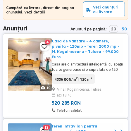
Vezi anunțuri
Cumpără cu livrare, direct din pagina
cu livrare
anunțului.
Vezi detalii
Anunțuri
20
50
Anunțuri pe pagină:
Casa de vanzare - 4 camere,
4
pivnita - 120mp - teren 2000 mp -
M. Kogalniceanu - Tulcea - 99.000
Euro
Casa are o arhitectură inteligentă, cu spații
foarte generoase si o suprafata de 120
mp. Este situată intr-o zonă linistită si
2
2
4336 RON/m
| 120 m
foarte accesibilă. Casa este proiectată
pentru a oferi un echilibru perfect între
10
Mihail Kogalniceanu, Tulcea
estetică și funcționalitate. Casa este
azi 18:45
compusa din: 4 camere luminoase si
spatioase, bucatarie ...
520 285 RON
Telefon validat
teren intravilan pentru
12