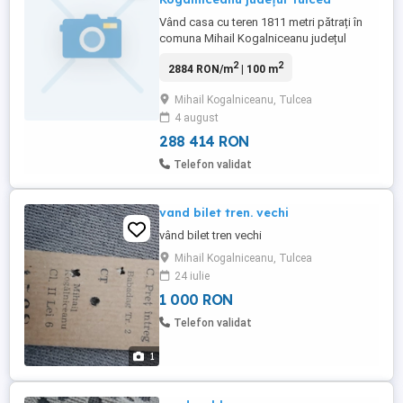
Vând casa cu teren 1811 metri pătrați în
comuna Mihail Kogalniceanu județul
Tulcea
2
2
2884 RON/m
| 100 m
Mihail Kogalniceanu, Tulcea
4 august
288 414 RON
Telefon validat
vand bilet tren. vechi
vând bilet tren vechi
Mihail Kogalniceanu, Tulcea
24 iulie
1 000 RON
Telefon validat
1