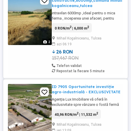
constructie,6000mp,comuna mihail
kogalniceanu,tulcea
intravilan 6000mp ,ideal pentru o mica
ferma , inceperea unei afaceri, pentru
constructie de casa de vacanta, are
2
2
0 RON/m
| 6,000 m
cadastru ,intabulare , impozit achitat la zi,
zona linistita,insorit pe toata perioada zilei
Mihail Kogalniceanu, Tulcea
,zona foarte frumoasa ,in comuna Mihail
2
azi 06:19
Kogalniceanu,sat Randunica,judet
Tulcea,se poate construi,in ...
26 RON
157,467 RON
Telefon validat
Repostat la fiecare 5 minute
ID 7905 Oportunitate investiție
agro-industrială - EXCLUSIVITATE
Agenția Lux Imobiliare vă oferă în
exclusivitate spre vânzare o fostă fermă
zootehnică situată în sat Rândunica,
2
2
40,96 RON/m
| 11,532 m
comuna Mihail Kogălniceanu, județul
Tulcea, la aproximativ 25 km de municipiul
Mihail Kogalniceanu, Tulcea
Tulcea (circa 28 de minute cu mașina).
ieri 13:09
Proprietatea are o suprafață totală de