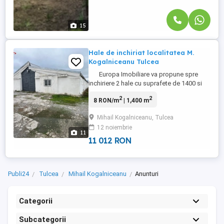
15
Hale de inchiriat localitatea M.
Kogalniceanu Tulcea
Europa Imobiliare va propune spre
inchiriere 2 hale cu suprafete de 1400 si
2000 m.p. situate in localitatea M.
2
2
8 RON/m
| 1,400 m
Kogalniceanu Tulcea. Constructiile sunt
racordate la utilitati : apa, energie
Mihail Kogalniceanu, Tulcea
electrica, canalizare. Exista acces in curtea
12 noiembrie
interioara pentru autoturisme, camioane,
11
etc. Inaltimea halelor este ...
11 012 RON
Publi24
Tulcea
Mihail Kogalniceanu
Anunturi
Categorii
Subcategorii