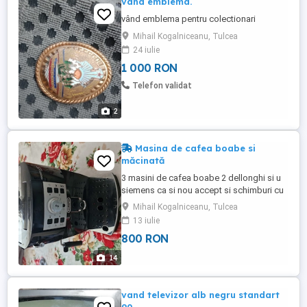
vand emblema.
vând emblema pentru colectionari
Mihail Kogalniceanu, Tulcea
24 iulie
1 000 RON
Telefon validat
2
Masina de cafea boabe si
măcinată
3 masini de cafea boabe 2 dellonghi si u
siemens ca si nou accept si schimburi cu
alte produse le dau toate pe un scuter
Mihail Kogalniceanu, Tulcea
13 iulie
800 RON
14
vand televizor alb negru standart