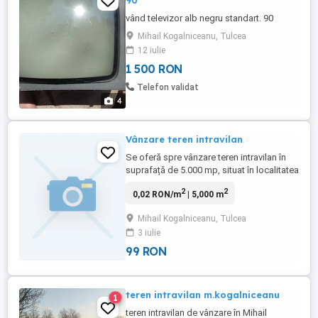
90
vând televizor alb negru standart. 90
Mihail Kogalniceanu, Tulcea
12 iulie
1 500 RON
Telefon validat
4
Vânzare teren intravilan
Se oferă spre vânzare teren intravilan în
suprafață de 5.000 mp, situat în localitatea
Mihail Kogălniceanu, județul Tulcea, situat
2
2
0,02 RON/m
| 5,000 m
la șoseaua națională Tulcea-Constanța.
Terenul se află într-o zonă cu potențial
Mihail Kogalniceanu, Tulcea
economic și investițional, datorită așezării
3 iulie
precum și a apropierii de municipiul
Tulcea ...
99 RON
teren intravilan m.kogalniceanu
1
teren intravilan de vânzare în Mihail