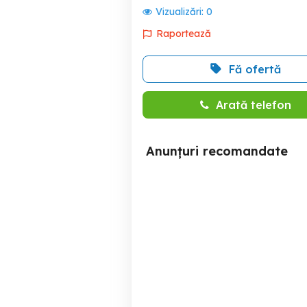
Vizualizări:
0
Raportează
Fă ofertă
Arată telefon
Anunțuri recomandate
Teren exceptional de
Teren 888mp Mila 23, la
vanzare in Tulcea - Vedere
s
superba la Lacul Casla
Tulcea