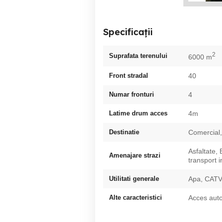
Specificații
2
Suprafata terenului
6000 m
Front stradal
40
Numar fronturi
4
Latime drum acces
4m
Destinatie
Comercial,
Asfaltate,
Amenajare strazi
transport i
Utilitati generale
Apa, CATV,
Alte caracteristici
Acces auto,