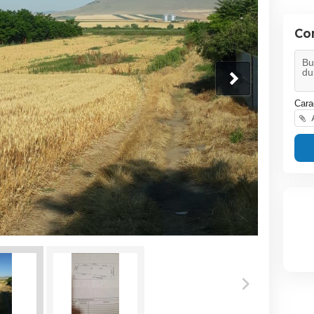
Co
Cara
A