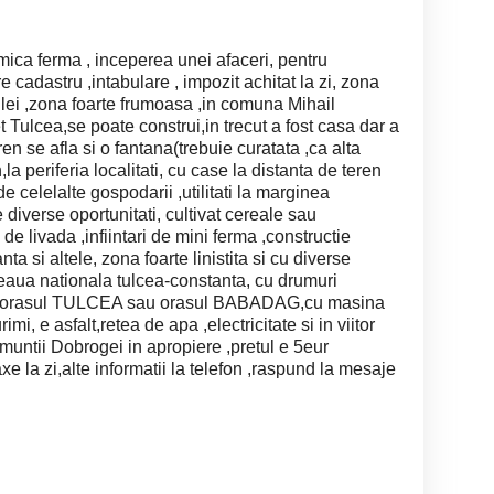
mica ferma , inceperea unei afaceri, pentru
 cadastru ,intabulare , impozit achitat la zi, zona
 zilei ,zona foarte frumoasa ,in comuna Mihail
Tulcea,se poate construi,in trecut a fost casa dar a
ren se afla si o fantana(trebuie curatata ,ca alta
,la periferia localitati, cu case la distanta de teren
e celelalte gospodarii ,utilitati la marginea
e diverse oportunitati, cultivat cereale sau
de livada ,infiintari de mini ferma ,constructie
 si altele, zona foarte linistita si cu diverse
oseaua nationala tulcea-constanta, cu drumuri
e de orasul TULCEA sau orasul BABADAG,cu masina
mi, e asfalt,retea de apa ,electricitate si in viitor
 muntii Dobrogei in apropiere ,pretul e 5eur
xe la zi,alte informatii la telefon ,raspund la mesaje