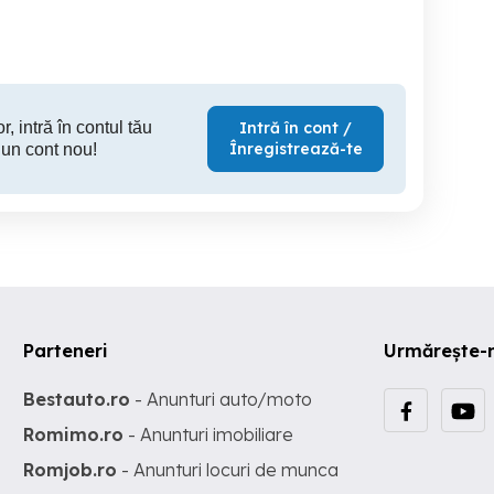
35,520 EUR
50,000 EUR
35,
r, intră în contul tău
Intră în cont /
Înregistrează-te
 un cont nou!
Parteneri
Urmărește-
Bestauto.ro
- Anunturi auto/moto
Romimo.ro
- Anunturi imobiliare
Romjob.ro
- Anunturi locuri de munca