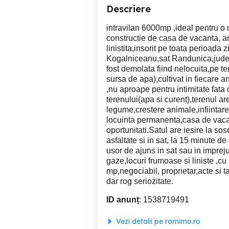
Descriere
intravilan 6000mp ,ideal pentru o 
constructie de casa de vacanta, are
linistita,insorit pe toata perioada
Kogalniceanu,sat Randunica,judet 
fost demolata fiind nelocuita,pe te
sursa de apa),cultivat in fiecare an
,nu aproape pentru intimitate fata d
terenului(apa si curent),terenul ar
legume,crestere animale,infiintare 
locuinta permanenta,casa de vacanta
oportunitati.Satul are iesire la s
asfaltate si in sat, la 15 minut
usor de ajuns in sat sau in imprejuri
gaze,locuri frumoase si liniste ,cu
mp,negociabil, proprietar,acte si ta
dar rog seriozitate.
ID anunț
: 1538719491
Vezi detalii pe romimo.ro