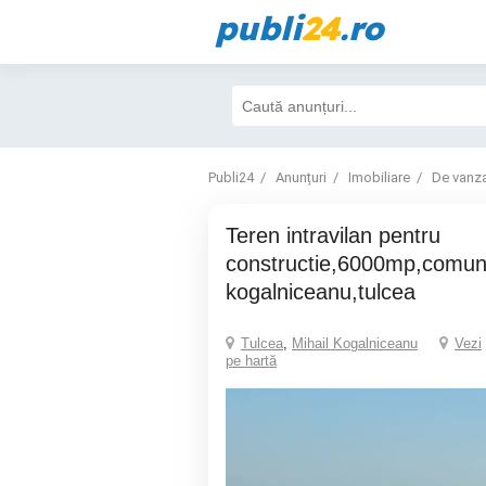
publi
24
.ro
Publi24
Anunțuri
Imobiliare
De vanz
teren intravilan pentru
constructie,6000mp,comun
kogalniceanu,tulcea
Tulcea
,
Mihail Kogalniceanu
Vezi
pe hartă