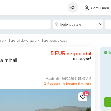
Contul meu
are
Terenuri de vanzare
Teren pentru casa
5
EUR
negociabil
T
2
0 EUR/m
a mihail
Valabil din 8/6/2026 6:15:47 AM
Repostat la fiecare 5 minute
12