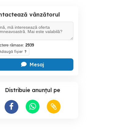
ntactează vânzătorul
ctere rămase:
2939
daugă fișier
?
Mesaj
Distribuie anunțul pe