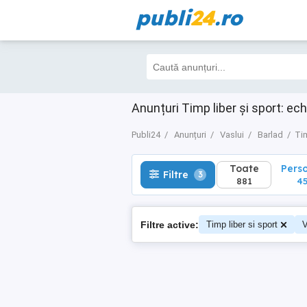
publi
24
.ro
Toate
Perso
Filtre
3
881
457
Anunțuri Timp liber și sport: ec
Publi24
Anunțuri
Vaslui
Barlad
Tim
Toate
Pers
Filtre
3
881
45
Filtre active:
Timp liber si sport
V