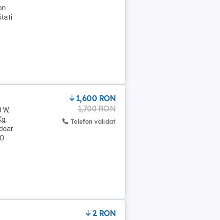
bn
tati
1,600 RON
1,700 RON
0 W,
Kg,
Telefon validat
 doar
 O
2 RON