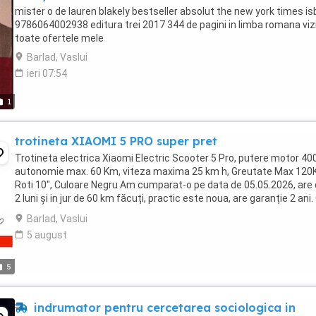
mister o de lauren blakely bestseller absolut the new york times is
9786064002938 editura trei 2017 344 de pagini in limba romana vizi
toate ofertele mele
Barlad, Vaslui
ieri 07:54
1
trotineta XIAOMI 5 PRO super pret
Trotineta electrica Xiaomi Electric Scooter 5 Pro, putere motor 40
autonomie max. 60 Km, viteza maxima 25 km h, Greutate Max 120
Roti 10", Culoare Negru Am cumparat-o pe data de 05.05.2026, are
2 luni și in jur de 60 km făcuți, practic este noua, are garanție 2 ani.
vând pt ca am suferit ...
Barlad, Vaslui
5 august
5
indrumator pentru cercetarea sociologica in