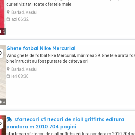
curieri vizitati toate ofertele mele
Barlad, Vaslui
azi 06:32
1
Ghete fotbal Nike Mercurial
Vând ghete de fotbal Nike Mercurial, mărimea 39. Ghetele arată fo
bine întrucât au fost purtate de câteva ori.
Barlad, Vaslui
ieri 08:30
3
sfartecari sfirtecari de niall griffiths editura
pandora m 2010 704 pagini
sfartecari sfirtecari de niall griffiths editura pandora m 2010 704 pa