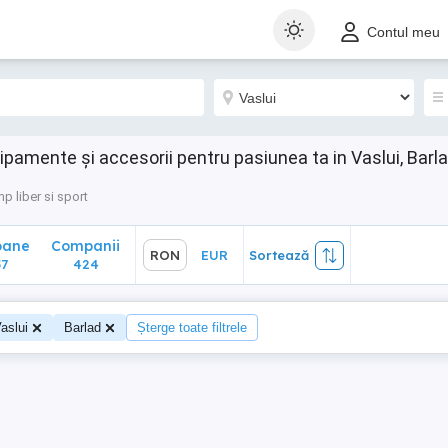
ane
Companii
RON
EUR
Sortează
Contul meu
424
hipamente și accesorii pentru pasiunea ta in Vaslui, Barl
p liber si sport
oane
Companii
RON
EUR
Sortează
7
424
aslui
Barlad
Șterge toate filtrele