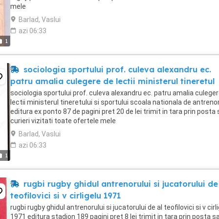
mele
Barlad, Vaslui
azi 06:33
1
sociologia sportului prof. culeva alexandru ec.
patru amalia culegere de lectii ministerul tineretul
sociologia sportului prof. culeva alexandru ec. patru amalia culege
lectii ministerul tineretului si sportului scoala nationala de antrenor
editura ex ponto 87 de pagini pret 20 de lei trimit in tara prin posta
curieri vizitati toate ofertele mele
Barlad, Vaslui
azi 06:33
1
rugbi rugby ghidul antrenorului si jucatorului de
teofilovici si v cirligelu 1971
rugbi rugby ghidul antrenorului si jucatorului de al teofilovici si v cirl
1971 editura stadion 189 pagini pret 8 lei trimit in tara prin posta s