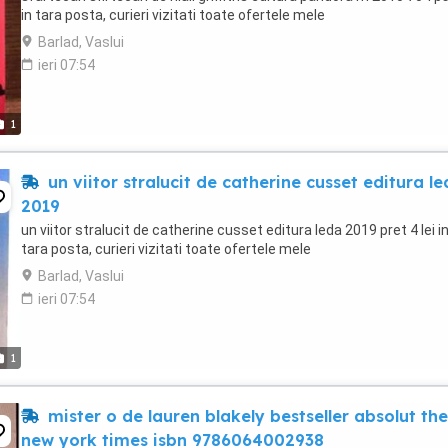
in tara posta, curieri vizitati toate ofertele mele
Barlad, Vaslui
ieri 07:54
1
un viitor stralucit de catherine cusset editura l
2019
un viitor stralucit de catherine cusset editura leda 2019 pret 4 lei i
tara posta, curieri vizitati toate ofertele mele
Barlad, Vaslui
ieri 07:54
1
mister o de lauren blakely bestseller absolut the
new york times isbn 9786064002938