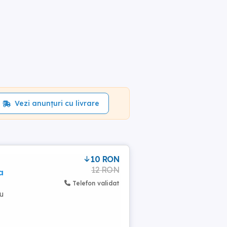
Vezi anunțuri cu livrare
10 RON
12 RON
a
Telefon validat
au