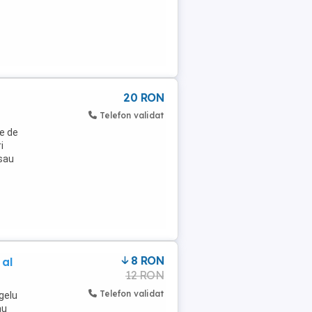
20 RON
Telefon validat
re de
i
 sau
8 RON
 al
12 RON
Telefon validat
igelu
au