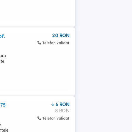
20 RON
f.
Telefon validat
tura
ate
6 RON
 75
8 RON
Telefon validat
e
rtele