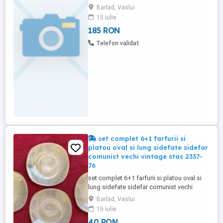
,în stare perfecta-185 ron .
Barlad, Vaslui
15 iulie
185 RON
Telefon validat
set complet 6+1 farfurii si
platou oval si lung sidefate sidefar
comunist vechi vintage stas 2337-
76
set complet 6+1 farfurii si platou oval si
lung sidefate sidefar comunist vechi
vintage stas 2337-76 farfuriile au diametru
Barlad, Vaslui
de 17 centimetri si platoul are lungimea de
15 iulie
36 de centimetri sunt in stare foarte buna
40 RON
sunt putin folosite le vand doar impreuna