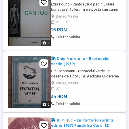
Ezra Pound - Cantos ,164 pagini , stare
buna , pret 15 lei , livrare posta sau curier
Barlad, Vaslui
27 iulie
15 RON
Telefon validat
1
Dinu Moroianu - Brotacelul
verde (1939)
Dinu Moroianu - Brotacelul verde , cu
desene de autor , 1939 editura Cugetarea
Georgescu Delafras , 100 pagini , stare
Barlad, Vaslui
buna , pret 35 lei , livrare posta sau curier
27 iulie
35 RON
Telefon validat
1
R. P. Huc - In Tartaria (prima
editie 1937) Fundatia Carol II