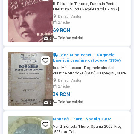
R. P. Huc - In Tartaria , Fundatia Pentru
Literatura Si Arta Regele Carol II -1937 [
curiozitate : editia 1944 a aparut la
Barlad, Vaslui
Fundatia culturala regala Regele Mihai I ] ,
27 iulie
250 pagini , stare buna , pret 69 lei , livrare
69 RON
posta sau curier
Telefon validat
1
Ioan Mihalcescu - Dogmele
bisericii crestine ortodoxe (1936)
Ioan Mihalcescu - Dogmele bisericii
crestine ortodoxe (1936) 100 pagini , stare
buna coperta fata putin patata si cu mai
Barlad, Vaslui
multe semnaturi , pret 39 lei , livrare posta
27 iulie
sau curier
39 RON
Telefon validat
1
Monedă 1 Euro -Spania 2002
Vand monedă 1 Euro ,Spania-2002 .Preț
-585 ron .Tel. .