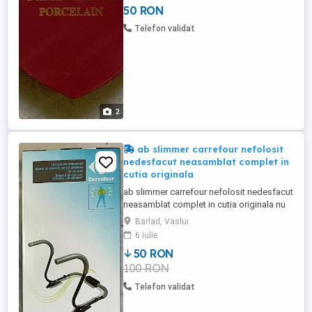
50 RON
50 lei trimit in tara prin posta sau curieri
vizitati toate ofertele mele daca cutia era
Telefon validat
sigilata ...
2
ab slimmer carrefour nefolosit
nedesfacut neasamblat complet in
cutia originala
ab slimmer carrefour nefolosit nedesfacut
neasamblat complet in cutia originala nu
este folosit nu l-am scos din cutie nici
Barlad, Vaslui
macar la pozare in opinia mea este
6 iulie
complet mecanic in opinia mea nu are
50 RON
componente electronice trebuie asamblat
100 RON
este complet pret 50 de lei trimit in tara
prin posta sau curieri ...
Telefon validat