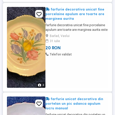
farfurie decorativa unicat fine
porcelaine apulum are toarte are
marginea aurita
farfurie decorativa unicat fine porcelaine
apulum are toarte are marginea aurita este
relativ rotunda are un desen floral foarte
Barlad, Vaslui
frumos are diametru cu tot cu toarte de
31 iulie
20,5 centimetri pret 20 de lei trimit in tara
20 RON
prin posta sau curieri vizitati toate ofertele
mele
Telefon validat
2
farfurie unicat decorativa din
portelan un pic adanca apulum
lucru manual
farfurie unicat decorativa din portelan un