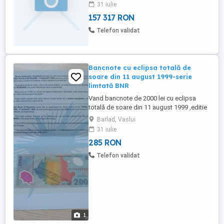
31 iulie
157 317 RON
Telefon validat
Bancnote cu eclipsa totală de
soare din 11 august 1999-serie
limtată BNR
Vand bancnote de 2000 lei cu eclipsa
totală de soare din 11 august 1999 ,editie
limitată a BNR cu pliant de prezentare ,în
Barlad, Vaslui
stare perfectă-285 ron .
31 iulie
285 RON
Telefon validat
1