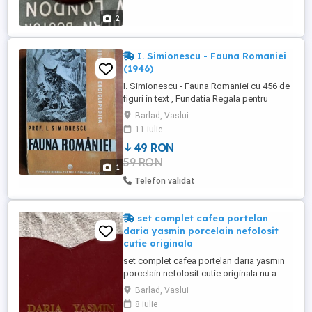
2
I. Simionescu - Fauna Romaniei
(1946)
I. Simionescu - Fauna Romaniei cu 456 de
figuri in text , Fundatia Regala pentru
Literatura si Arta 1946 , 488 pagini , stare
Barlad, Vaslui
buna cotor putin uzat , pret 49 lei , livrare
11 iulie
posta sau curier
49 RON
59 RON
1
Telefon validat
set complet cafea portelan
daria yasmin porcelain nefolosit
cutie originala
set complet cafea portelan daria yasmin
porcelain nefolosit cutie originala nu a
fost scos din cutie nu a fost desfoliat il
Barlad, Vaslui
trimit asa cum se vede in poze contine 6
8 iulie
cesti cescute si 6 farfurii farfurioare pret