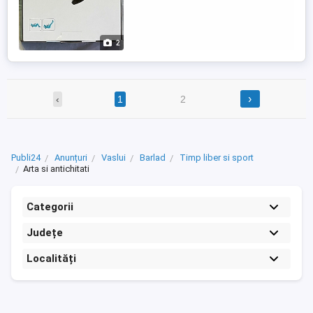
2
›
‹
1
2
Publi24
Anunțuri
Vaslui
Barlad
Timp liber si sport
Arta si antichitati
Categorii
Județe
Localități