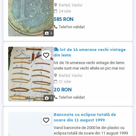
Barlad, Vaslui
24 iulie
585 RON
Telefon validat
2
lot de 16 umerase vechi vintage
din lemn
lot de 16 umerase vechi vintage din lemn
unele sunt mai vechi altele un pic mai noi
unele sunt mai de top altele sunt mai
Barlad, Vaslui
basic sunt in starea care se vede le trimit
21 iulie
ambulate responsabil le vand doar
20 RON
impreuna la un pret total final de 20 de lei
trimit in tara prin posta sau curieri vizitati
Telefon validat
2
toate ofertele ...
Bancnote cu eclipsa totală de
soare din 11 august 1999
Vand bancnote de 2000 lei din plastic cu
eclipsa totală de soare din 11 august 1999