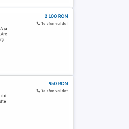
2 100 RON
Telefon validat
A și
.Are
iți
950 RON
Telefon validat
lui
ulte