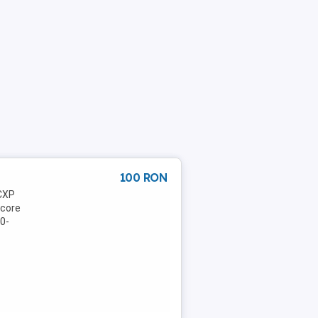
100 RON
 CXP
Score
00-