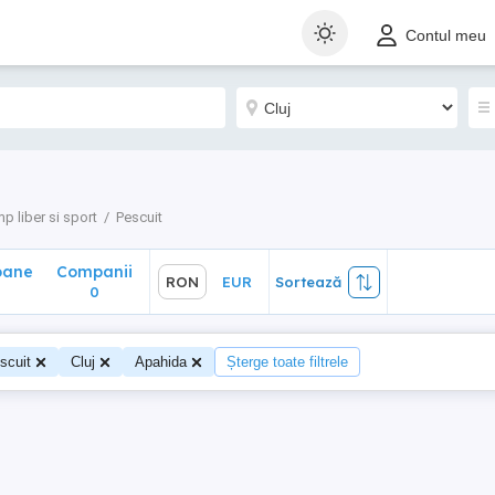
ane
Companii
RON
EUR
Sortează
Contul meu
0
p liber si sport
Pescuit
oane
Companii
RON
EUR
Sortează
0
scuit
Cluj
Apahida
Șterge toate filtrele