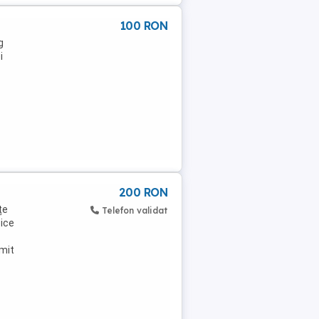
100 RON
g
i
200 RON
țe
Telefon validat
pice
imit