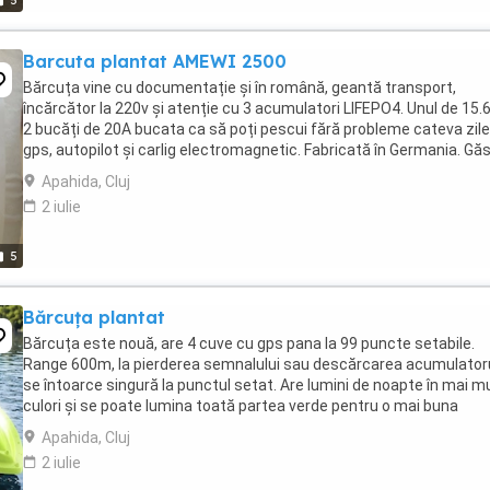
5
Barcuta plantat AMEWI 2500
Bărcuța vine cu documentație și în română, geantă transport,
încărcător la 220v și atenție cu 3 acumulatori LIFEPO4. Unul de 15.6
2 bucăți de 20A bucata ca să poți pescui fără probleme cateva zile
gps, autopilot și carlig electromagnetic. Fabricată în Germania. Găs
pe YouTube demo. Predare ...
Apahida, Cluj
2 iulie
5
Bărcuța plantat
Bărcuța este nouă, are 4 cuve cu gps pana la 99 puncte setabile.
Range 600m, la pierderea semnalului sau descărcarea acumulatoru
se întoarce singură la punctul setat. Are lumini de noapte în mai m
culori și se poate lumina toată partea verde pentru o mai buna
vizibilitate. Vine cu acumulator, ...
Apahida, Cluj
2 iulie