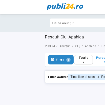
publi
24
.ro
Toate
Perso
Filtre
3
7
7
Pescuit Cluj Apahida
Publi24
Anunțuri
Cluj
Apahida
Tim
Toate
Pers
Filtre
3
7
7
→
Filtre active:
Timp liber si sport
Pe