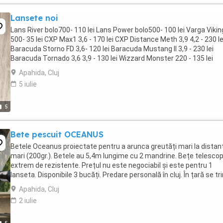
Lansete noi
Lans River bolo700- 110 lei Lans Power bolo500- 100 lei Varga Vikin
500- 35 lei CXP Max1 3,6 - 170 lei CXP Distance Meth 3,9 4,2 - 230 le
Baracuda Storno FD 3,6- 120 lei Baracuda Mustang ll 3,9 - 230 lei
Baracuda Tornado 3,6 3,9 - 130 lei Wizzard Monster 220 - 135 lei
Wizzard MXT Spin 240- 100 lei Ramni ...
Apahida, Cluj
5 iulie
5
Bete pescuit OCEANUS
Betele Oceanus proiectate pentru a arunca greutăți mari la distan
mari (200gr.). Betele au 5,4m lungime cu 2 mandrine. Bețe telesco
extrem de rezistente. Prețul nu este negociabil și este pentru 1
lanseta. Disponibile 3 bucăți. Predare personală în cluj. În țară se tr
doar cu plata în avans ...
Apahida, Cluj
2 iulie