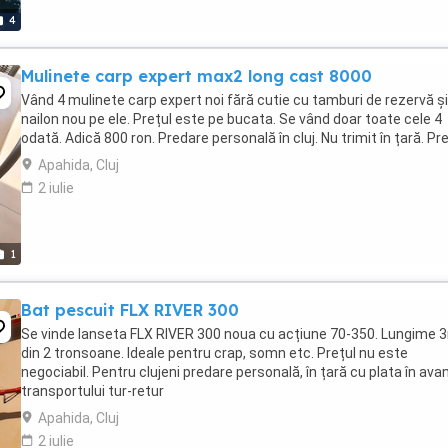
4
Mulinete carp expert max2 long cast 8000
Vând 4 mulinete carp expert noi fără cutie cu tamburi de rezervă și
nailon nou pe ele. Prețul este pe bucata. Se vând doar toate cele 4
odată. Adică 800 ron. Predare personală în cluj. Nu trimit în țară. Preț
Apahida, Cluj
2 iulie
1
Bat pescuit FLX RIVER 300
Se vinde lanseta FLX RIVER 300 noua cu acțiune 70-350. Lungime 
din 2 tronsoane. Ideale pentru crap, somn etc. Prețul nu este
negociabil. Pentru clujeni predare personală, în țară cu plata în ava
transportului tur-retur
Apahida, Cluj
2 iulie