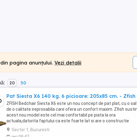
 din pagina anunțului.
Vezi detalii
nă:
20
50
Pat Siesta X6 140 kg. 6 picioare: 205x85 cm. - Zfish
ZFISH Bedchair Siesta X6 este un nou concept de pat plat, cu o sa
de o calitate ireprosabila care ofera un confort maxim. Zfish susti
acest nou model este cel mai confortabil pe piata la ora
actuala,datorita faptului ca este foarte lat si are o constructie
complet plata.Salteaua este din poliester ...
Sector 1, Bucuresti
ieri 09:47