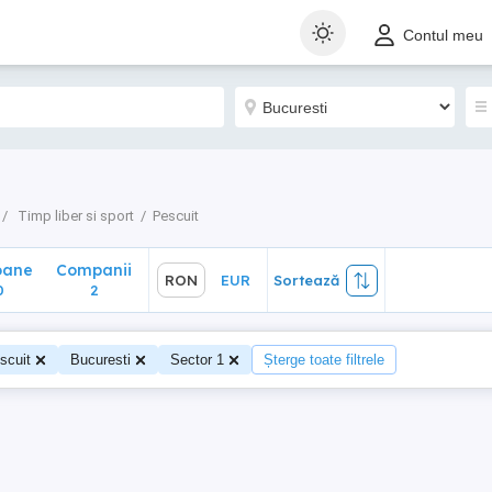
ane
Companii
RON
EUR
Sortează
Contul meu
2
Timp liber si sport
Pescuit
oane
Companii
RON
EUR
Sortează
0
2
scuit
Bucuresti
Sector 1
Șterge toate filtrele