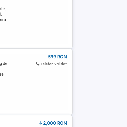
cte,
i.
fera
599 RON
g de
Telefon validat
re
2,000 RON