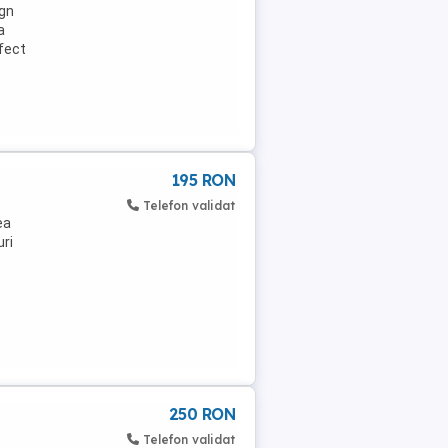
ign
a
rfect
195 RON
e
Telefon validat
ea
ri
250 RON
Telefon validat