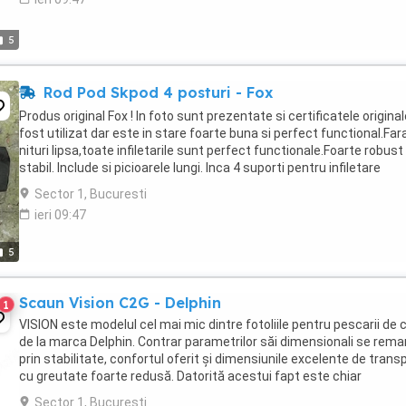
5
Rod Pod Skpod 4 posturi - Fox
Produs original Fox ! In foto sunt prezentate si certificatele original
fost utilizat dar este in stare foarte buna si perfect functional.Far
nituri lipsa,toate infiletarile sunt perfect functionale.Foarte robust 
stabil. Include si picioarele lungi. Inca 4 suporti pentru infiletare
buzzbari ...
Sector 1, Bucuresti
ieri 09:47
5
Scaun Vision C2G - Delphin
1
VISION este modelul cel mai mic dintre fotoliile pentru pescarii de 
de la marca Delphin. Contrar parametrilor săi dimensionali se rema
prin stabilitate, confortul oferit şi dimensiunile excelente de trans
cu greutate foarte redusă. Datorită acestui fapt este chiar
predestinat pentru expediţii ...
Sector 1, Bucuresti