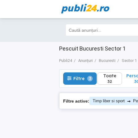
publi
24
.ro
Toate
Perso
Filtre
3
32
30
Pescuit Bucuresti Sector 1
Publi24
Anunțuri
Bucuresti
Sector 1
Toate
Pers
Filtre
3
32
3
→
Filtre active:
Timp liber si sport
Pe