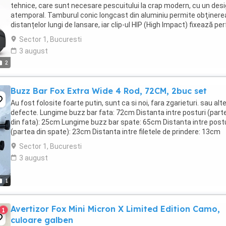
tehnice, care sunt necesare pescuitului la crap modern, cu un des
atemporal. Tamburul conic longcast din aluminiu permite obţinere
distanțelor lungi de lansare, iar clip-ul HIP (High Impact) fixează pe
firul. Frâna QD permite adaptarea ...
Sector 1, Bucuresti
3 august
2
Buzz Bar Fox Extra Wide 4 Rod, 72CM, 2buc set
Au fost folosite foarte putin, sunt ca si noi, fara zgarieturi. sau alt
defecte. Lungime buzz bar fata: 72cm Distanta intre posturi (part
din fata): 25cm Lungime buzz bar spate: 65cm Distanta intre postu
(partea din spate): 23cm Distanta intre filetele de prindere: 13cm
Prindere dubla (goal ...
Sector 1, Bucuresti
3 august
1
Avertizor Fox Mini Micron X Limited Edition Camo,
1
culoare galben