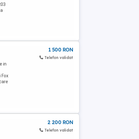
203
la
1 500 RON
Telefon validat
e in
i Fox
 care
2 200 RON
Telefon validat