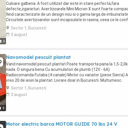
Culoare galbena. A fost utilizat dar este in stare perfecta,fara
defecte,zgarieturi. Avertizoarele Mini Micron X sunt foarte compa
fiind caracterizate de un design nou si o gama larga de imbunatatir
Circuitele avertizoarelor sunt incapsulate in rasina, ceea ce le con
o durata lunga de viata, ...
Sector 1, Bucuresti
3 august
3
Navomodel pescuit plantat
Vand navomodel pescuit plantat Poate transporta pana la 1,5-2,0k
nada. O singura bena Cu acumulatori de plumb (12V - 6A)
Radiocomanda Futaba (4 canale) Motor cu variator (piese Sierra) A
vreo 20 de iesiri la plantat. Livrare doar in Bucuresti. Multumesc.
Sector 1, Bucuresti
3 august
5
Motor electric barca MOTOR GUIDE 70 lbs 24 V