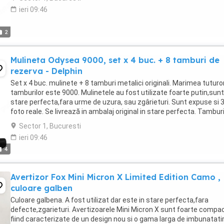
ieri 09:46
2
Mulineta Odysea 9000, set x 4 buc. + 8 tamburi de
rezerva - Delphin
Set x 4 buc. mulinete + 8 tamburi metalici originali. Marimea tuturo
tamburilor este 9000. Mulinetele au fost utilizate foarte putin,sunt
stare perfecta,fara urme de uzura, sau zgârieturi. Sunt expuse si 
foto reale. Se livrează in ambalaj original in stare perfecta. Tamburi
sunt bobinati cu monofilament ...
Sector 1, Bucuresti
ieri 09:46
4
Avertizor Fox Mini Micron X Limited Edition Camo ,
culoare galben
Culoare galbena. A fost utilizat dar este in stare perfecta,fara
defecte,zgarieturi. Avertizoarele Mini Micron X sunt foarte compa
fiind caracterizate de un design nou si o gama larga de imbunatatir