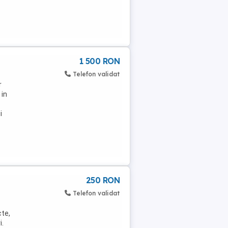
1 500 RON
Telefon validat
r
 in
3
i
250 RON
Telefon validat
cte,
i.