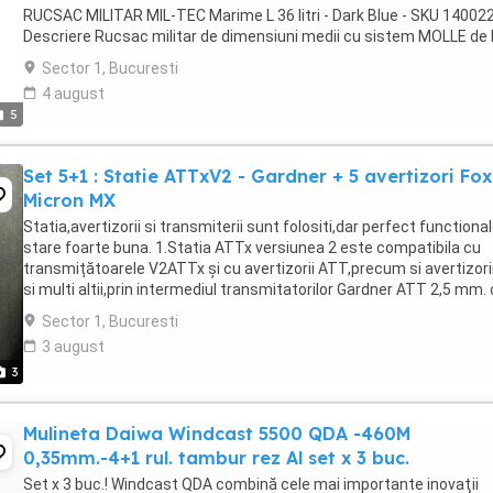
RUCSAC MILITAR MIL-TEC Marime L 36 litri - Dark Blue - SKU 14002
Descriere Rucsac militar de dimensiuni medii cu sistem MOLLE de 
producătorul german Mil-Tec. Acest ...
Sector 1, Bucuresti
4 august
5
Set 5+1 : Statie ATTxV2 - Gardner + 5 avertizori Fox
Micron MX
Statia,avertizorii si transmiterii sunt folositi,dar perfect functional
stare foarte buna. 1.Statia ATTx versiunea 2 este compatibila cu
transmițătoarele V2ATTx și cu avertizorii ATT,precum si avertizori
si multi altii,prin intermediul transmitatorilor Gardner ATT 2,5 mm.
sunt inclusi,5 ...
Sector 1, Bucuresti
3 august
3
Mulineta Daiwa Windcast 5500 QDA -460M
0,35mm.-4+1 rul. tambur rez Al set x 3 buc.
Set x 3 buc.! Windcast QDA combină cele mai importante inovaţii