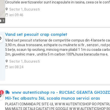
Circuitele avertizoarelor sunt incapsulate in rasina, ceea ce le con
o durata lunga de viata, ...
Sector 1, Bucuresti
ieri 09:46
3
Vand set pescuit crap complet
Vând set pescuit stationar de competitie compus din 4 lansete c
3,90 m, doua tronsoane, echipate cu mulinete si fir , senzori , rod p
5 bețe, scaun tip sezlong, minciog mare pliabil 1 1m cu coada carb
2m, giuvelnic mare , undita 5 m carbon 100%,husa baracuda ma e,
diferite role de fir, cântar ...
Sector 1, Bucuresti
ieri 08:24
www autenticshop ro - RUCSAC GEANTA GHIOZ
1
Mil-Tec albastru 36L scoala munca servici oras
PLASATI COMANDA PE SITE-UL W W W AUTENTICSHOP RO PENTR
MAI MULTE DETALII CAUTATI PE GOOGLE W W W AUTENTICSHOP R