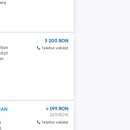
fera
3 200 RON
arbon
Telefon validat
od pt
on
199 RON
DAN
219 RON
Telefon validat
U
O