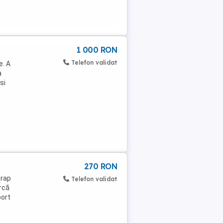
1 000 RON
Telefon validat
e. A
a
si
270 RON
crap
Telefon validat
rcă
port