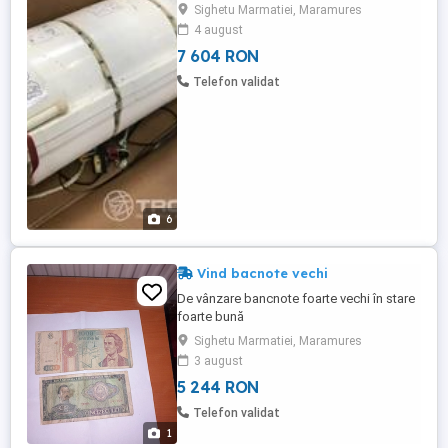
persoane. Noi. Se umfla automat!
Sighetu Marmatiei, Maramures
Aprobate cu Certificat Survitec Sas-
4 august
France.
7 604 RON
Telefon validat
6
Vind bacnote vechi
De vânzare bancnote foarte vechi în stare
foarte bună
Sighetu Marmatiei, Maramures
3 august
5 244 RON
Telefon validat
1