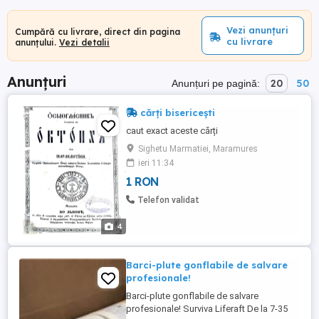
Vezi anunțuri
Cumpără cu livrare, direct din pagina
cu livrare
anunțului.
Vezi detalii
Anunțuri
20
50
Anunțuri pe pagină:
cărți bisericești
caut exact aceste cărți
Sighetu Marmatiei, Maramures
ieri 11:34
1 RON
Telefon validat
4
Barci-plute gonflabile de salvare
profesionale!
Barci-plute gonflabile de salvare
profesionale! Surviva Liferaft De la 7-35