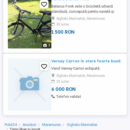
Batavus Fonk este o bicicletă urbană
olandeză, concepută pentru navetă și
deplasări zilnice. Este apreciată pentru
Sighetu Marmatiei, Maramures
fiabilitate, confort și întreținere
30 iunie
redusă.Caracteristici principale: Cadru din
1 500 RON
aluminiu, ușor și rezistent. Roți de 28",
ideale pentru asfalt și piste de biciclete. 3
sau 7 viteze, în funcție ...
3
Verney Carron în stare foarte bună
Vand Verney Carron echipată
Sighetu Marmatiei, Maramures
25 iunie
6 000 RON
Telefon validat
Publi24
Anunțuri
Maramures
Sighetu Marmatiei
Timp liber si sport