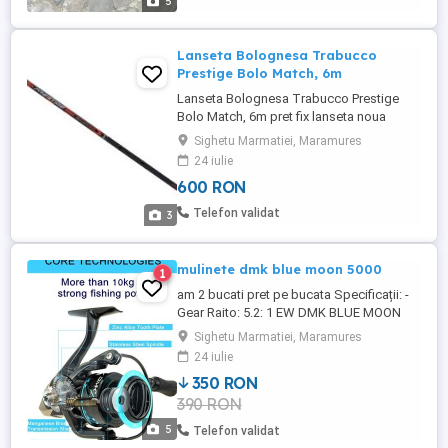
5
Lanseta Bolognesa Trabucco
Prestige Bolo Match, 6m
Lanseta Bolognesa Trabucco Prestige
Bolo Match, 6m pret fix lanseta noua
nefolosita pret in magazin 450
Sighetu Marmatiei, Maramures
24 iulie
600 RON
Telefon validat
3
mulinete dmk blue moon 5000
1
am 2 bucati pret pe bucata Specificații: -
Gear Raito: 5.2: 1 EW DMK BLUE MOON
11BB 5.2:1 2500-5000 Size Spinning
Sighetu Marmatiei, Maramures
Fishing Reel 16kg Max Drag CNC
24 iulie
Aluminum Spool Moulinet Peche Graphite
350 RON
Reels Specifications: -- Gear Raito: 5.2:1
390 RON
Drag Power(4000 /5000 Series): 16KG --
Ball Bearings: 10+1 Features: 1.Graphite ...
5
Telefon validat