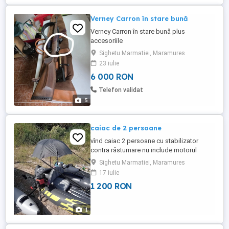
Verney Carron în stare bună
Verney Carron în stare bună plus
accesoriile
Sighetu Marmatiei, Maramures
23 iulie
6 000 RON
Telefon validat
5
caiac de 2 persoane
vînd caiac 2 persoane cu stabilizator
contra răsturnare nu include motorul
Sighetu Marmatiei, Maramures
17 iulie
1 200 RON
1