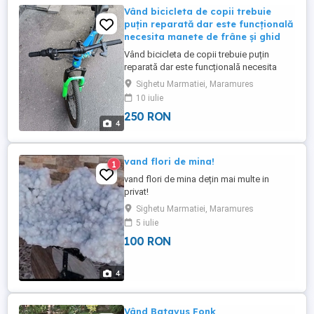
Vând bicicleta de copii trebuie
puțin reparată dar este funcțională
necesita manete de frâne și ghid
Vând bicicleta de copii trebuie puțin
reparată dar este funcțională necesita
manete de frâne și ghidonul îndreptat
Sighetu Marmatiei, Maramures
puțin cablurile de la frâne le are preț 250
10 iulie
Ron prețul de achiziție a fost 1500 Ron !
250 RON
4
vand flori de mina!
1
vand flori de mina dețin mai multe in
privat!
Sighetu Marmatiei, Maramures
5 iulie
100 RON
4
Vând Batavus Fonk