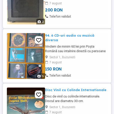
folosit și ușor de transportat. Stare foarte
7 august
bună, a fost folosit doar ocazional.
200 RON
Analizați atent pozele. Reale.
Telefon validat
2
94. 6 CD-uri audio cu muzică
diversa
Vindem de minim 60 lei prin Poșta
Română sau intalnire directă cu persoane
(nu avem timp pentru curier), 6 CD-URI cu
Sector 1, Bucuresti
muzică. Se vând împreună la prețul de 200
7 august
lei. Stare bună.
150 RON
Telefon validat
5
Disc Vinil cu Colinde Internationale
Disc de vinil cu colinde internationale.
Discul are diametru 30 cm.
Sector 1, Bucuresti
7 august