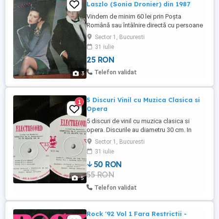
Laszlo (Sonia Dronier) din 1987
Vindem de minim 60 lei prin Poșta
Română sau întâlnire directă cu persoane
(nu avem timp pentru curier), disc album
Sector 1, Bucuresti
vinil audio cântă Viktor Laszlo (Sonia
31 iulie
Dronier) jazz slow in limba engleza, din
25 RON
1987. Albumul nu are zgarieturi. Stare
bună.
Telefon validat
3
5 Discuri Vinil cu Muzica Clasica si
1
Opera
5 discuri de vinil cu muzica clasica si
opera. Discurile au diametru 30 cm. In
fiecare poza am facut colaj fata verso
Sector 1, Bucuresti
pentru lista de melodii de pe un disc.
31 iulie
Discurile nu au coperti.
50 RON
55 RON
5
Telefon validat
Rock '92 Vol 1 Fara Restrictii -