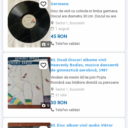
Germana
Disc de vinil cu colinde in limba germana.
Discul are diametru 30 cm. Discul nu are
coperta.
Sector 1, Bucuresti
1 august
45 RON
Telefon validat
4
82. Două Discuri albume vinil
Heavenly Bodies, muzica dansantă
de gimnastică aerobică, 1987
Vindem de minim 60 lei prin Poșta
Română sau întâlnire directă cu persoane
(nu avem timp pentru curier), două discuri
Sector 1, Bucuresti
albume vinil audio Heavenly Bodies,
31 iulie
muzică de dans diversă de gimnastica
30 RON
aerobică in limba engleza, din 1987.
5
Albumele nu au zgarieturi. Se vând
Telefon validat
amândouă cu prețul de 30 lei. Stare b ...
83. Disc album vinil audio Viktor