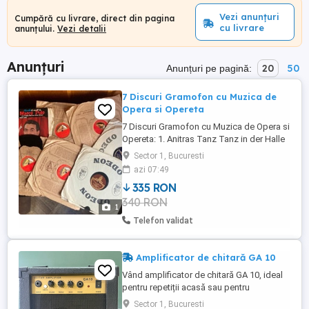
Vezi anunțuri
Cumpără cu livrare, direct din pagina
cu livrare
anunțului.
Vezi detalii
Anunțuri
20
50
Anunțuri pe pagină:
7 Discuri Gramofon cu Muzica de
Opera si Opereta
7 Discuri Gramofon cu Muzica de Opera si
Opereta: 1. Anitras Tanz Tanz in der Halle
des Bergkonigs - Peer Gynt, Ed. Grieg
Sector 1, Bucuresti
(Orchestra simfonica Berlin, disc ODEON)
azi 07:49
2. Mi par d'audir - Pescatori di Perle, Bizet
335 RON
Ah! Non credivi tu - Mignon, Thomas
340 RON
(cantate de tenorul Dimitrie Onofrei, disc
1
ODEON) 3. ...
Telefon validat
Amplificator de chitară GA 10
Vând amplificator de chitară GA 10, ideal
pentru repetiții acasă sau pentru
începători. Funcționează bine , ușor de
Sector 1, Bucuresti