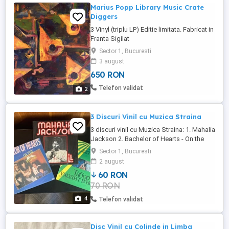
Marius Popp Library Music Crate
Diggers
3 Vinyl (triplu LP) Editie limitata. Fabricat in
Franta Sigilat
Sector 1, Bucuresti
3 august
650 RON
Telefon validat
2
3 Discuri Vinil cu Muzica Straina
3 discuri vinil cu Muzica Straina: 1. Mahalia
Jackson 2. Bachelor of Hearts - On the
Boulevard 3. The Gipsy Camp Disappears
Sector 1, Bucuresti
in the Skies - Yevgeni Doga 2 discuri sunt
2 august
Electrecord din anii 1971-1984, unul este
60 RON
Made in USSR si toate au diametru 30 cm
70 RON
4
Telefon validat
Disc Vinil cu Colinde in Limba