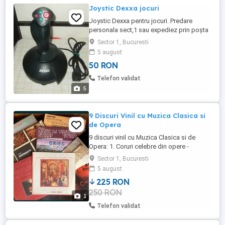
Joystic Dexxa jocuri
Joystic Dexxa pentru jocuri. Predare
personala sect,1 sau expediez prin poșta
română cu 22 lei.
Sector 1, Bucuresti
5 august
50 RON
Telefon validat
5
9 Discuri Vinil cu Muzica Clasica si
de Opera
9 discuri vinil cu Muzica Clasica si de
Opera: 1. Coruri celebre din opere -
Ansamblul Armatei 2. Vivaldi -
Sector 1, Bucuresti
Anotimpurile 3. Beethoven - Simfonia nr. 7
5 august
in La Major, Op. 92 4. Beethoven - Piano
225 RON
concerto No.5 5. Beethoven - Concertul Nr.
250 RON
5 pentru pian si orchestra in Mi Bemol
1
Major, Op. 73 "Imperialul" 6. ...
Telefon validat