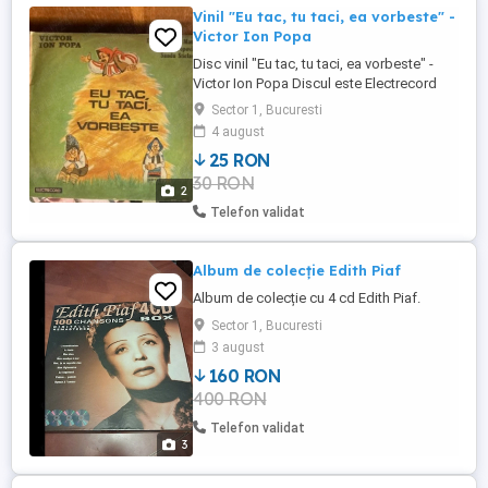
Vinil "Eu tac, tu taci, ea vorbeste" -
Victor Ion Popa
Disc vinil "Eu tac, tu taci, ea vorbeste" -
Victor Ion Popa Discul este Electrecord
din anul 1984, diametru 30 cm
Sector 1, Bucuresti
4 august
25 RON
30 RON
2
Telefon validat
Album de colecție Edith Piaf
Album de colecție cu 4 cd Edith Piaf.
Sector 1, Bucuresti
3 august
160 RON
400 RON
Telefon validat
3