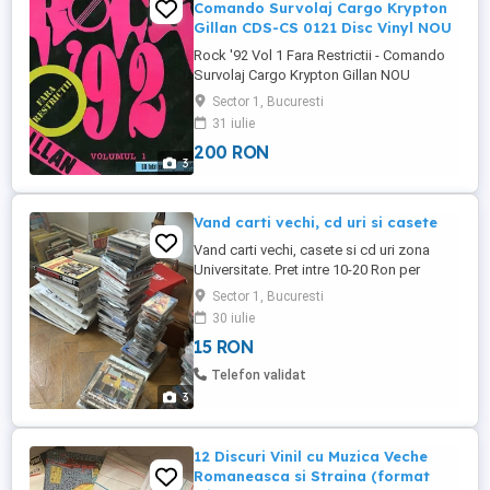
Comando Survolaj Cargo Krypton
Gillan CDS-CS 0121 Disc Vinyl NOU
Rock '92 Vol 1 Fara Restrictii - Comando
Survolaj Cargo Krypton Gillan NOU
Various - Rock '92 Volumul 1 - Fara
Sector 1, Bucuresti
Restrictii album cover More images Label:
31 iulie
G.D. Total Service CDS-CS 0121, EuroStar
200 RON
(3) CDS-CS 0121 Format: Vinyl, LP Country:
3
Romania Released: 1992 Genre: Rock
Style: Hard Rock, ...
Vand carti vechi, cd uri si casete
Vand carti vechi, casete si cd uri zona
Universitate. Pret intre 10-20 Ron per
bucata. Rog mesaj cu numar telefon.
Sector 1, Bucuresti
30 iulie
15 RON
Telefon validat
3
12 Discuri Vinil cu Muzica Veche
Romaneasca si Straina (format