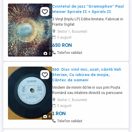
Cvintetul de jazz ''Gramophon'' Paul
Weiner Spirale II = Spirals II
3 Vinyl (triplu LP) Editie limitata. Fabricat in
Franta Sigilat
Sector 1, Bucuresti
5 august
650 RON
Telefon validat
2
360. Disc vinil mic, uzat, cântă Vali
Sterian, Cu iubirea de moșie,
Cântec de oameni
Vindem de minim 60 lei in sus prin Poșta
Română sau intalnire directă cu persoane
(nu avem timp pentru curier), disc vinil mic,
Sector 1, Bucuresti
uzat, cântă Vali Sterian - Cu Iubirea de
5 august
moșie Cântec de oameni Stare bună.
1 RON
4
Telefon validat