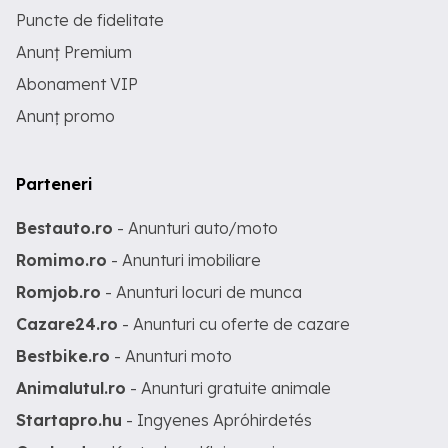
Puncte de fidelitate
Anunț Premium
Abonament VIP
Anunț promo
Parteneri
Bestauto.ro
- Anunturi auto/moto
Romimo.ro
- Anunturi imobiliare
Romjob.ro
- Anunturi locuri de munca
Cazare24.ro
- Anunturi cu oferte de cazare
Bestbike.ro
- Anunturi moto
Animalutul.ro
- Anunturi gratuite animale
Startapro.hu
- Ingyenes Apróhirdetés