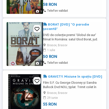
58 RON
Telefon validat
1
BORAT [DVD] ''O parodie
șocantă''
DVD de colecție premii 'Globul de aur'
filmat în România: satul Glod Borat, jud.
Dâmbovița Trimit colet în țară. Mulțumesc
Brasov, Brasov
1 iulie
50 RON
Telefon validat
1
GRAVITY. Misiune în spațiu [DVD]
Film S.F. Cu George Clooney și Sandra
Bullock Dvd NOU, țiplat. Trimit colet în
țară. Mulțumesc
Brasov, Brasov
29 iunie
55 RON