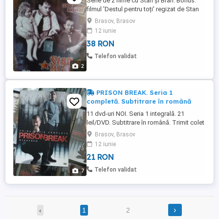
Serie de 2 filme cu Stan și Bran. Bonus:
filmul 'Destul pentru toți' regizat de Stan
Laurel DVD 1: 77 min.; DVD 2: 82 min.;
Brasov, Brasov
Subtitrare în română. Trimit colet în țară.
12 iunie
Mulțumesc
38 RON
Telefon validat
2
PRISON BREAK. Seria 1
completă. Subtitrare în română
11 dvd-uri NOI. Seria 1 integrală. 21
leil/DVD. Subtitrare în română. Trimit colet
în țară. Mulțumesc
Brasov, Brasov
12 iunie
21 RON
Telefon validat
7
›
‹
1
2