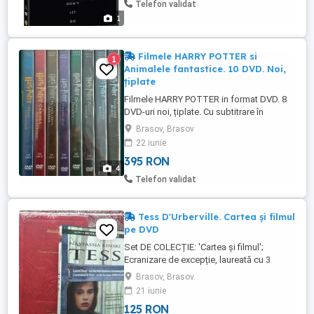
Telefon validat
1
Filmele HARRY POTTER si
1
Animalele fantastice. 10 DVD. Noi,
țiplate
Filmele HARRY POTTER in format DVD. 8
DVD-uri noi, țiplate. Cu subtitrare în
română; Trimit colet în țară. Mulțumesc
Brasov, Brasov
22 iunie
395 RON
4
Telefon validat
Tess D'Urberville. Cartea și filmul
pe DVD
Set DE COLECȚIE: 'Cartea și filmul';
Ecranizare de excepție, laureată cu 3
premii Oscar. Trimit colet în țară.
Brasov, Brasov
Mulțumesc
21 iunie
125 RON