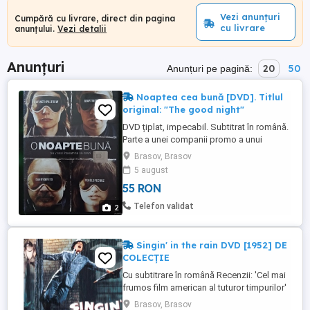
Vezi anunțuri
Cumpără cu livrare, direct din pagina
cu livrare
anunțului.
Vezi detalii
Anunțuri
20
50
Anunțuri pe pagină:
Noaptea cea bună [DVD]. Titlul
original: "The good night"
DVD țiplat, impecabil. Subtitrat în română.
Parte a unei companii promo a unui
cunoscut brand auto (vizual promo în
Brasov, Brasov
interiorul carcasei filmului) Trimit colet în
5 august
țară. Mulțumesc
55 RON
Telefon validat
2
Singin' in the rain DVD [1952] DE
COLECȚIE
Cu subtitrare în română Recenzii: 'Cel mai
frumos film american al tuturor timpurilor'
"Gene Kelly and Singin' in the rain, for
Brasov, Brasov