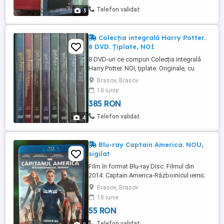
Telefon validat
3
Colecția integrală Harry Potter.
8 DVD. Țiplate, NOI
8 DVD-uri ce compun Colecția integrală
Harry Potter. NOI, țiplate. Originale, cu
timbru. Trimit colet în țară. Mulțumesc
Brasov, Brasov
18 iunie
385 RON
Telefon validat
4
Blu-ray Captain America. NOU,
sigilat
Film în format Blu-ray Disc. Filmul din
2014: Captain America-Războinicul iernii;
Durată: 130 minute. Subtitrat în română,
Brasov, Brasov
engleză, maghiară; Conține: filmul în
18 iunie
format Blu-ray și bonus; Disc NOU, sigilat.
55 RON
Trimit colet în țară. Mulțumesc
Telefon validat