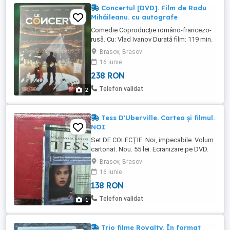
Concertul [DVD]. Film de Radu
Mihăileanu. cu autografe
Comedie Coproducție româno-francezo-
rusă. Cu: Vlad Ivanov Durată film: 119 min.
Trimit colet în țară. Mulțumesc
Brasov, Brasov
16 iunie
238 RON
Telefon validat
2
Tess D'Uberville. Cartea și filmul.
NOI
Set DE COLECȚIE. Noi, impecabile. Volum
cartonat. Nou. 55 lei. Ecranizare pe DVD.
Cu subtitrare în română. DVD nou, țiplat.
Brasov, Brasov
85 lei. Trimit colet în țară. Mulțumesc
16 iunie
138 RON
Telefon validat
1
Trio filme Royalty. În format