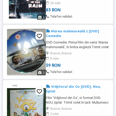
ever" Trimit colet în țară Mulțumesc
26 iulie
83 RON
Telefon validat
1
Marea mahmureală 1 [DVD]
Comedie
DVD Comedie. Primul film din seria 'Marea
mahmureală', în limba engleză Trimit colet
în țară. Mulțumesc
Brasov, Brasov
8 iulie
39 RON
Telefon validat
1
Vrăjitorul din Oz [DVD]. Nou,
țiplat
Film 'Vrăjitorul din Oz', in format DVD.
NOU, țiplat. Trimit colet în țară. Mulțumesc
Brasov, Brasov
3 iulie