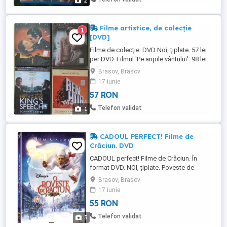
2
Filme artistice, de colecție
1
[DVD]
Filme de colecție. DVD Noi, țiplate. 57 lei
per DVD. Filmul 'Pe aripile vântului': 98 lei.
Filmul 'Marele Gatsby': 57 lei. Trimit colet
Brasov, Brasov
în țară. Mulțumesc
17 iunie
57 RON
Telefon validat
1
CADOUL PERFECT! Filme de
Crăciun. DVD
CADOUL perfect! Filme de Crăciun. În
format DVD. NOI, țiplate. Poveste de
Crăciun, 55 lei, Polar Express, 65 lei O viață
Brasov, Brasov
minunată, 65 lei. Filme originale. Trimit
17 iunie
colet în țară. Mulțumesc
55 RON
Telefon validat
3