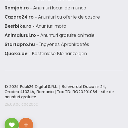
Romjob.ro
- Anunturi locuri de munca
Cazare24.ro
- Anunturi cu oferte de cazare
Bestbike.ro
- Anunturi moto
Animalutul.ro
- Anunturi gratuite animale
Startapro.hu
- Ingyenes Apróhirdetés
Quoka.de
- Kostenlose Kleinanzeigen
© 2026 Publi24 Digital S.R.L. | Bulevardul Dacia nr 34,
Oradea 410346, Romania | Tax ID: RO20201084 -
site de
anunturi gratuite
26.08.06.c0c206c