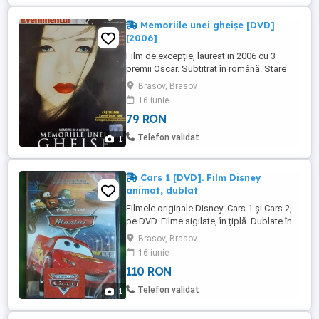
Memoriile unei gheișe [DVD]
[2006]
Film de excepție, laureat in 2006 cu 3
premii Oscar. Subtitrat în română. Stare
DVD: impecabil; NOU, țiplat. Trimit colet în
Brasov, Brasov
țară. Mulțumesc
16 iunie
79 RON
Telefon validat
1
Cars 1 [DVD]. Film Disney
animat, dublat
Filmele originale Disney: Cars 1 și Cars 2,
pe DVD. Filme sigilate, în țiplă. Dublate în
română. Trimit colet în țară Mulțumesc
Brasov, Brasov
16 iunie
110 RON
Telefon validat
1