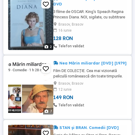
DVD
3 filme de OSCAR. King's Speach Regina
Princess Diana. NOI, sigilate, cu subtitrare
în română; Trimit colet în țară. Mulțumesc
Brasov, Brasov
16 iunie
128 RON
Telefon validat
2
Nea Mărin miliardar [DVD] [1979]
Film DE COLECȚIE. Cea mai vizionată
peliculă românească din toate timpurile.
Recenzii și detalii inedite despre film: la
Brasov, Brasov
pozele anunțului. DVD nou, sigilat.
12 iunie
Sugestie de CADOU pt. un colecționar de
149 RON
filme. Trimit colet în țară. Mulțumesc
Telefon validat
7
STAN și BRAN. Comedii [DVD]