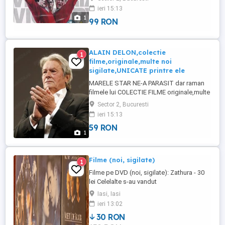
pentru cunoscatori si cinefili pasionati
ieri 15:13
FILM RAR DE COLECTIE Distributie de
1
99 RON
exceptie poze la cerere pe whatsapp si
pentru alte filme cu SYLVESTER
STALLONE si MICHAEL CAINE pretul la
restul ...
ALAIN DELON,colectie
1
filme,originale,multe noi
sigilate,UNICATE printre ele
MARELE STAR NE-A PARASIT dar raman
filmele lui COLECTIE FILME originale,multe
sunt sigilate toate au subtitrare in romana
Sector 2, Bucuresti
solicitati si primiti poze pret intre 59 si 99
ieri 15:13
lei bucata,functie de titlul solicitat si sigiliu
59 RON
relatii intre 10 si 20 zilnic bucuresti plata
1
cash,ridicare personala in ...
Filme (noi, sigilate)
1
Filme pe DVD (noi, sigilate): Zathura - 30
lei Celelalte s-au vandut
Iasi, Iasi
ieri 13:02
30 RON