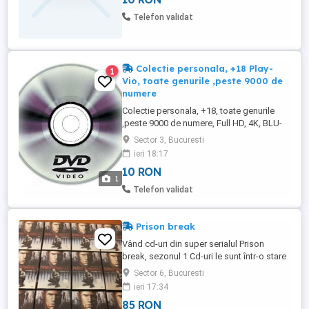
Telefon validat
Colectie personala, +18 Play-
1
Vio, toate genurile ,peste 9000 de
numere
Colectie personala, +18, toate genurile
,peste 9000 de numere, Full HD, 4K, BLU-
RAY, super calitate. Se pun pe orice
Sector 3, Bucuresti
suport, memorii externe ( stik-uri, hard
ieri 18:17
extern, card ), DVD-uri. Preturi accesibile.
10 RON
Play-Vio.
1
Telefon validat
Prison break
Vând cd-uri din super serialul Prison
break, sezonul 1 Cd-uri le sunt într-o stare
impecabila Excelenta oportunitate pt
Sector 6, Bucuresti
pasionații de filme bune și colectionari
ieri 17:34
85 RON