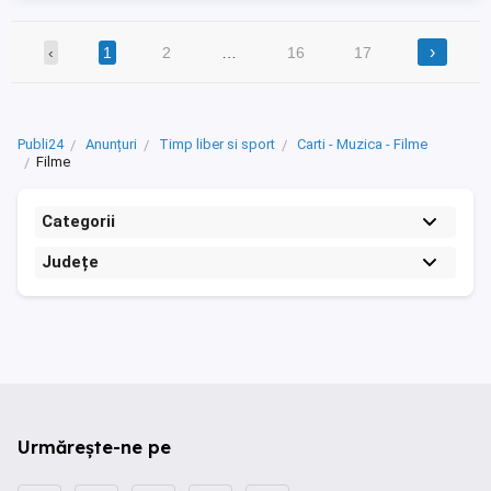
›
‹
1
2
…
16
17
Publi24
Anunțuri
Timp liber si sport
Carti - Muzica - Filme
Filme
Categorii
Județe
Urmărește-ne pe