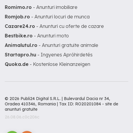
Romimo.ro
- Anunturi imobiliare
Romjob.ro
- Anunturi locuri de munca
Cazare24.ro
- Anunturi cu oferte de cazare
Bestbike.ro
- Anunturi moto
Animalutul.ro
- Anunturi gratuite animale
Startapro.hu
- Ingyenes Apróhirdetés
Quoka.de
- Kostenlose Kleinanzeigen
© 2026 Publi24 Digital S.R.L. | Bulevardul Dacia nr 34,
Oradea 410346, Romania | Tax ID: RO20201084 -
site de
anunturi gratuite
26.08.06.c0c206c