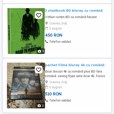
3 steelbook BD bluray cu română
3 titluri conțin BD cu română fiecare
Craiova, Dolj
5 august
450 RON
Telefon validat
3
pachet Filme bluray 4k cu română
doar discuri 4k cu română plus BD fara
română. saving Ryan este doar 4k. Furios
și iute este desigilat.
Craiova, Dolj
5 august
510 RON
Telefon validat
2