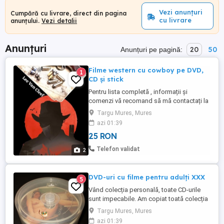
Vezi anunțuri
Cumpără cu livrare, direct din pagina
cu livrare
anunțului.
Vezi detalii
Anunțuri
20
50
Anunțuri pe pagină:
Filme western cu cowboy pe DVD,
1
CD și stick
Pentru lista completă , informații și
comenzi vă recomand să mă contactați la
numărul de telefon al anunțului.
Targu Mures, Mures
azi 01:39
25 RON
Telefon validat
2
DVD-uri cu filme pentru adulți XXX
5
Vând colecția personală, toate CD-urile
sunt impecabile. Am copiat toată colecția
pe HARD - DISC extern, așa că nu mai am
Targu Mures, Mures
de ce să le țin. Vând și STICK-uri și carduri
azi 01:39