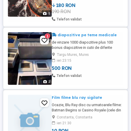
Bucuresti sau Branesti, Ilfov (dupa
180 RON
Pantelimon). Vand un lot de 10 filme bluray
190 RON
in stare foarte buna, cu audio in engleza,
5
fara subtitrari ...
Telefon validat
diapozitive pe teme medicale
1
de vinzare 1000 diapozitive plus 100
bonus diapozitive in cutii de diferite
marimi
Targu Mures, Mures
ieri 23:15
500 RON
Telefon validat
2
Film filme blu ray sigilate
Ocazie, Blu Ray disc cu urmatoarele filme:
Batman Begins si Casino Royale (cele din
poza). SIGILATE! Pret fix 10 lei blu ray, la
Constanta, Constanta
alegere. NU trimit in tara, nu fac schimburi.
ieri 21:30
10 RON