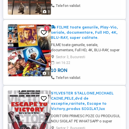
Telefon validat
3
FILME toate genurile, Play-Vio,
1
seriale, documentare, Full HD, 4K,
BLU-RAY, super calitate.
FILME toate genurile, seriale,
documentare, Full HD, 4K, BLU-RAY, super
calitate. Se pun pe orice suport, memorii
Sector 3, Bucuresti
externe ( stik-uri, hard extern, card ), DVD-
ieri 16:22
uri. Preturi accesibile. Play-Vio.
10 RON
2
Telefon validat
SYLVESTER STALLONE,MICHAEL
CAINE,PELE,dvd de
exceptie,raritate, Escape to
Victory,produs SIGILAT,lux
DORITORII PRIMESC POZE CU PRODUSUL
NOU SIGILAT PE WHATSAPP o super
raritate de film ,PRODUS NOU,SIGILAT film
Sector 2, Bucuresti