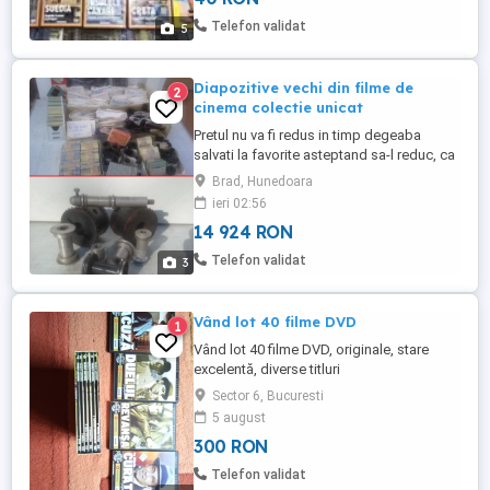
MILK (2008) THE PURSUIT OF
Telefon validat
5
HAPPYNESS (2006) 1492 CONQUEST ...
Diapozitive vechi din filme de
2
cinema colectie unicat
Pretul nu va fi redus in timp degeaba
salvati la favorite asteptand sa-l reduc, ca
practic il urc treptat Doar 14924 lei (3000
Brad, Hunedoara
euro) negociabil toate la pachet, oricum
ieri 02:56
au valoare mult mai mare de atat Nu ma
14 924 RON
grabesc sa le vand, deoarece sunt bine
puse la conservare Ignor si ia instant
Telefon validat
3
block cei care vor ...
Vând lot 40 filme DVD
1
Vând lot 40 filme DVD, originale, stare
excelentă, diverse titluri
Sector 6, Bucuresti
5 august
300 RON
Telefon validat