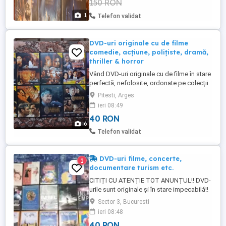
150 RON
1
Telefon validat
DVD-uri originale cu de filme
comedie, acțiune, polițiste, dramă,
thriller & horror
Vând DVD-uri originale cu de filme în stare
perfectă, nefolosite, ordonate pe colecții
așa cum se prezintă în fotografii. Prețurile
Pitesti, Arges
sunt diferențiate în funcție de numărul de
ieri 08:49
filme înregistrate pe fiecare DVD astfel:
40 RON
Foto 1 : filme de comedie pe 4 DVD-uri
6
originale înregistrate pe ambele fețe cu
Telefon validat
câte ...
DVD-uri filme, concerte,
1
documentare turism etc.
CITIȚI CU ATENȚIE TOT ANUNȚUL!! DVD-
urile sunt originale şi în stare impecabilă!!
Unele sunt sigilate!! Majoritatea filmelor au
Sector 3, Bucuresti
subtitrare în limba română. Prețurile
ieri 08:48
variază în funcție de DVD și de cantitate!!
40 RON
CRASH (2004) BLOOD DIAMOND (2006)