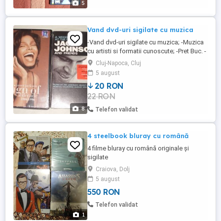
5
Vand dvd-uri sigilate cu muzica
-Vand dvd-uri sigilate cu muzica; -Muzica
cu artisti si formatii cunoscute; -Pret Buc. -
VANDUT: -JANET JACKSON;
Cluj-Napoca, Cluj
5 august
20 RON
22 RON
8
Telefon validat
4 steelbook bluray cu română
4 filme bluray cu română originale și
sigilate
Craiova, Dolj
5 august
550 RON
Telefon validat
1