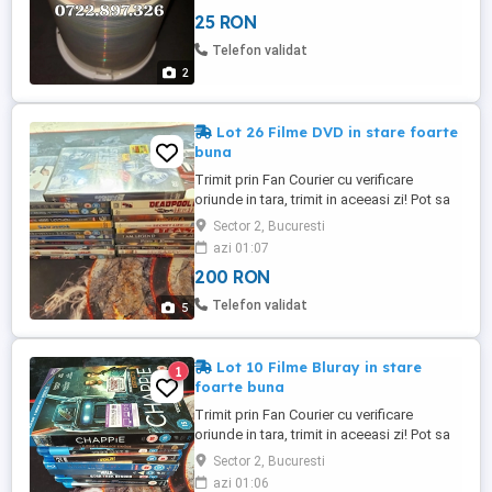
SD cu aceste filme. Prețul este negociabil
25 RON
în limite rezonabile.
Telefon validat
2
Lot 26 Filme DVD in stare foarte
buna
Trimit prin Fan Courier cu verificare
oriunde in tara, trimit in aceeasi zi! Pot sa
trimit si la un FANbox cu 15 lei sau prin
Sector 2, Bucuresti
Cargus cu 20 lei! Predare personala in
azi 01:07
Bucuresti sau Branesti, Ilfov (dupa
200 RON
Pantelimon). Vand un lot de 26 filme DVD
in stare foarte buna, cu audio in engleza,
Telefon validat
5
fara subtitrari ...
Lot 10 Filme Bluray in stare
1
foarte buna
Trimit prin Fan Courier cu verificare
oriunde in tara, trimit in aceeasi zi! Pot sa
trimit si la un FANbox cu 15 lei sau prin
Sector 2, Bucuresti
Cargus cu 20 lei! Predare personala in
azi 01:06