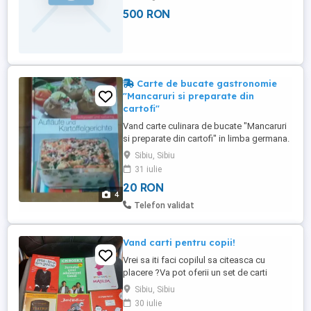
500 RON
Carte de bucate gastronomie
"Mancaruri si preparate din
cartofi"
Vand carte culinara de bucate "Mancaruri
si preparate din cartofi" in limba germana.
Cartea este nou nouta, in tipla. Trimit si in
Sibiu, Sibiu
tara, transport GRATUIT !!!
31 iulie
20 RON
4
Telefon validat
Vand carti pentru copii!
Vrei sa iti faci copilul sa citeasca cu
placere ?Va pot oferii un set de carti
amuzante ,ce copilul dvs le va citi cu mare
Sibiu, Sibiu
drag.Set de 11 cart la pretul de 160 lei .Tel
30 iulie
.