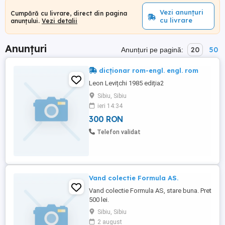
Vezi anunțuri
Cumpără cu livrare, direct din pagina
cu livrare
anunțului.
Vezi detalii
Anunțuri
20
50
Anunțuri pe pagină:
dicționar rom-engl. engl. rom
Leon Levițchi 1985 ediția2
Sibiu, Sibiu
ieri 14:34
300 RON
Telefon validat
Vand colectie Formula AS.
Vand colectie Formula AS, stare buna. Pret
500 lei.
Sibiu, Sibiu
2 august