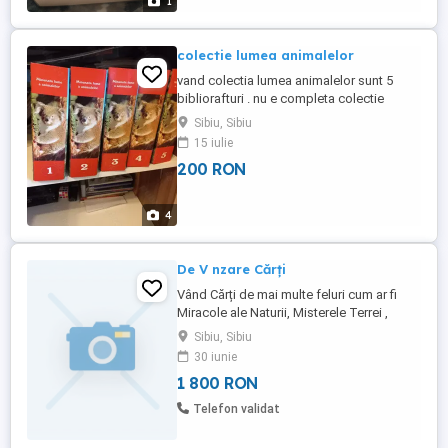
1
colectie lumea animalelor
vand colectia lumea animalelor sunt 5
bibliorafturi . nu e completa colectie
lipsesc cateva numere pe care nu le-am
Sibiu, Sibiu
mai colectionat
15 iulie
200 RON
4
De V nzare Cărți
Vând Cărți de mai multe feluri cum ar fi
Miracole ale Naturii, Misterele Terrei ,
Farmacia Naturii și așa mai departe
Sibiu, Sibiu
30 iunie
1 800 RON
Telefon validat