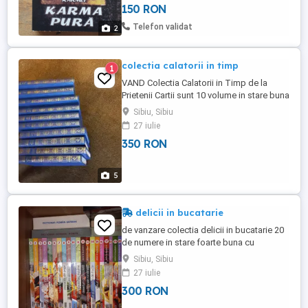
150 RON
Telefon validat
2
colectia calatorii in timp
1
VAND Colectia Calatorii in Timp de la
Prietenii Cartii sunt 10 volume in stare buna
1- AZTECII 2 INDIA 3 ROMA 4 CRESTINII 5
Sibiu, Sibiu
STEPELE 6 SUMMER 7 ANGKOR 8 PERSII
27 iulie
9 VIKINGII 10 HITITII
350 RON
5
delicii in bucatarie
de vanzare colectia delicii in bucatarie 20
de numere in stare foarte buna cu
informatii foarte interesante
Sibiu, Sibiu
27 iulie
300 RON