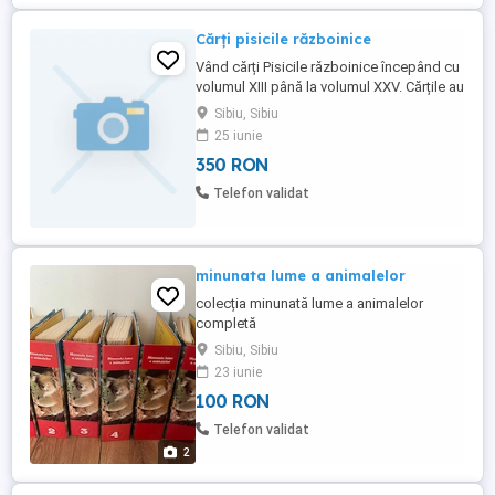
Cărți pisicile războinice
Vând cărți Pisicile războinice începând cu
volumul XIII până la volumul XXV. Cărțile au
fost cumpărate de noi și sunt într-o stare
Sibiu, Sibiu
foarte bună fiind citite o singură dată. Preț.
25 iunie
350 lei . Tel.
350 RON
Telefon validat
minunata lume a animalelor
colecția minunată lume a animalelor
completă
Sibiu, Sibiu
23 iunie
100 RON
Telefon validat
2