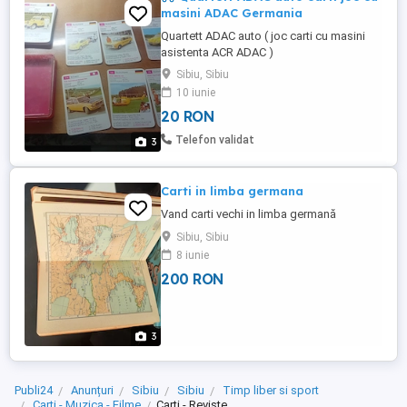
masini ADAC Germania
Quartett ADAC auto ( joc carti cu masini
asistenta ACR ADAC )
Sibiu, Sibiu
10 iunie
20 RON
Telefon validat
3
Carti in limba germana
Vand carti vechi in limba germană
Sibiu, Sibiu
8 iunie
200 RON
3
Publi24
Anunțuri
Sibiu
Sibiu
Timp liber si sport
Carti - Muzica - Filme
Carti - Reviste