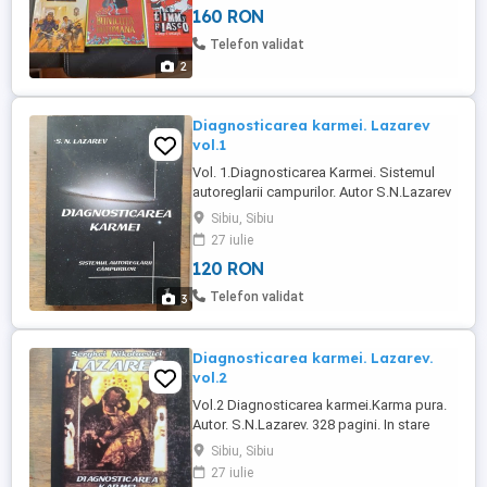
160 RON
Telefon validat
2
Diagnosticarea karmei. Lazarev
vol.1
Vol. 1.Diagnosticarea Karmei. Sistemul
autoreglarii campurilor. Autor S.N.Lazarev
200 pagini. In stare perfecta.
Sibiu, Sibiu
27 iulie
120 RON
Telefon validat
3
Diagnosticarea karmei. Lazarev.
vol.2
Vol.2 Diagnosticarea karmei.Karma pura.
Autor. S.N.Lazarev. 328 pagini. In stare
perfecta.
Sibiu, Sibiu
27 iulie