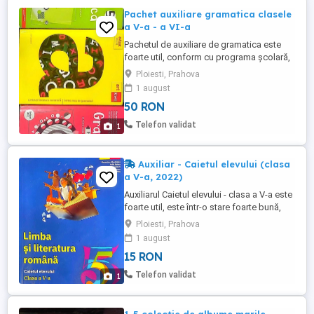
Pachet auxiliare gramatica clasele
a V-a - a VI-a
Pachetul de auxiliare de gramatica este
foarte util, conform cu programa școlară,
toate trei sunt în stare foarte bună. Se
Ploiesti, Prahova
vând fie împreună (50 de lei), fie separat
1 august
(15 lei . bucată)
50 RON
Telefon validat
1
Auxiliar - Caietul elevului (clasa
a V-a, 2022)
Auxiliarul Caietul elevului - clasa a V-a este
foarte util, este într-o stare foarte bună,
este conform cu programa școlară
Ploiesti, Prahova
1 august
15 RON
Telefon validat
1