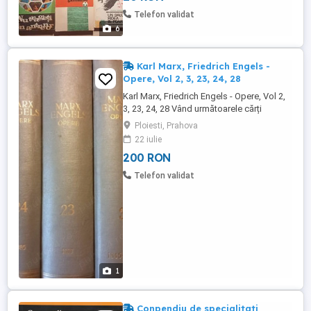
Fleming - James Bond, Pe cine nu lasi sa
Telefon validat
moara... (3) RON 10 Ian Fleming - James ...
6
Karl Marx, Friedrich Engels -
Opere, Vol 2, 3, 23, 24, 28
Karl Marx, Friedrich Engels - Opere, Vol 2,
3, 23, 24, 28 Vând următoarele cărți
politice din biblioteca personală: Karl
Ploiesti, Prahova
Marx, Friedrich Engels - Opere, Volumele 2,
22 iulie
3, 23, 24, 28 Prețul este pe tot pachetul. La
200 RON
bucată se vinde cu 60 lei volumul. Stare
bună. Editură: Editura Politică București
Telefon validat
Anul: ...
1
Conpendiu de specialitati