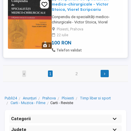
medico-chirurgicale - Victor
Stoica, Viorel Scripcariu
Conpendiu de specialități medico-
chirurgicale - Victor Stoica, Viorel
Scripcariu Util pentru intrarea în rezidențiat
Ploiesti, Prahova
Două volume în stare foarte bună. Stare
22 iulie
excelentă. Editură: Editura Medicală,
100 RON
București Anul: 2020 ISBN: 978-973-39-
2
0803-6 (vol I) ISBN: 978-973-39-0804-3 (vol
Telefon validat
II) Avem și alte cărți, ...
›
‹
1
2
Publi24
Anunțuri
Prahova
Ploiesti
Timp liber si sport
Carti - Muzica - Filme
Carti - Reviste
Categorii
Județe