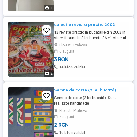
1
colectie revista practic 2002
12 reviste practic in bucatarie din 2002 in
stare ft buna la 3 lei bucata,36lei tot setul
Ploiesti, Prahova
6 august
3 RON
Telefon validat
2
Semne de carte (2 lei bucată)
Semne de carte (2 lei bucată). Sunt
realizate handmade
Ploiesti, Prahova
4 august
2 RON
Telefon validat