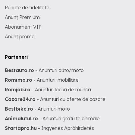
Puncte de fidelitate
Anunț Premium
Abonament VIP
Anunț promo
Parteneri
Bestauto.ro
- Anunturi auto/moto
Romimo.ro
- Anunturi imobiliare
Romjob.ro
- Anunturi locuri de munca
Cazare24.ro
- Anunturi cu oferte de cazare
Bestbike.ro
- Anunturi moto
Animalutul.ro
- Anunturi gratuite animale
Startapro.hu
- Ingyenes Apróhirdetés