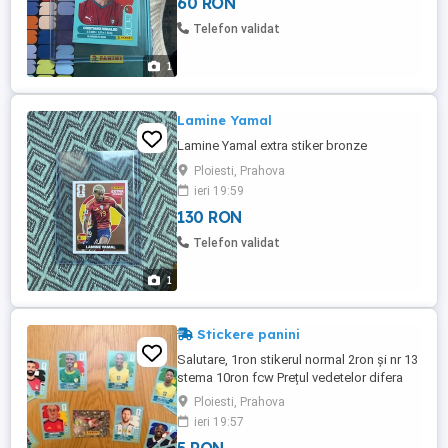
60 RON
Telefon validat
1
Lamine Yamal
Lamine Yamal extra stiker bronze
Ploiesti, Prahova
ieri 19:59
130 RON
Telefon validat
1
Stickere panini
Salutare, 1ron stikerul normal 2ron și nr 13
stema 10ron fcw Prețul vedetelor difera
Aștept mesajele voastre!! Nu cumparati
Ploiesti, Prahova
anunțul voi trimite 5 stikere
ieri 19:57