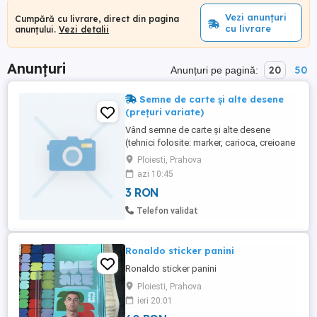
Vezi anunțuri
Cumpără cu livrare, direct din pagina
cu livrare
anunțului.
Vezi detalii
Anunțuri
20
50
Anunțuri pe pagină:
Semne de carte și alte desene
(prețuri variate)
Vând semne de carte și alte desene
(tehnici folosite: marker, carioca, creioane
colorate, acuarelă). Prețul variază în
Ploiesti, Prahova
funcție de complexitate
azi 10:45
3 RON
Telefon validat
Ronaldo sticker panini
Ronaldo sticker panini
Ploiesti, Prahova
ieri 20:01