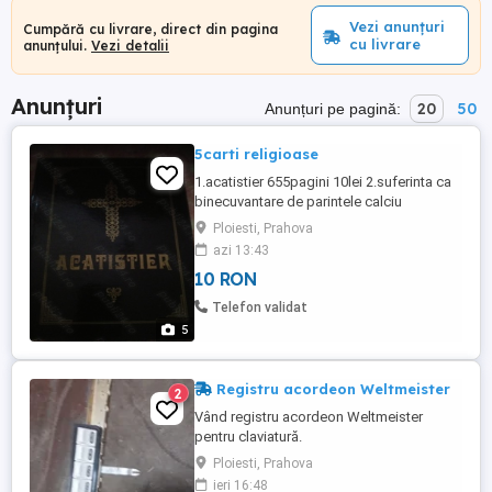
Vezi anunțuri
Cumpără cu livrare, direct din pagina
cu livrare
anunțului.
Vezi detalii
Anunțuri
20
50
Anunțuri pe pagină:
5carti religioase
1.acatistier 655pagini 10lei 2.suferinta ca
binecuvantare de parintele calciu
dumitreasa 5lei 3. viata,acatistul,paraclisul
Ploiesti, Prahova
si noi minuni ale sfantului grigore
azi 13:43
decapolitul 110pagini 5lei 4. din
10 RON
invataturile parintelui arsenie boca
152pagini 5 lei 5.spovedania unui pacatos
Telefon validat
deepiscopul porfirie uspenski ...
5
Registru acordeon Weltmeister
2
Vând registru acordeon Weltmeister
pentru claviatură.
Ploiesti, Prahova
ieri 16:48