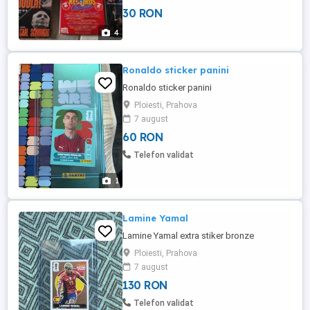
exceptionala, unele chiar noi! Puteti alege
30 RON
din lista de mai jos compozitorul Dvs.
preferat iar eu urmeaza sa va spun ce
4
discuri am cu acel ...
Ronaldo sticker panini
Ronaldo sticker panini
Ploiesti, Prahova
7 august
60 RON
Telefon validat
1
Lamine Yamal
Lamine Yamal extra stiker bronze
Ploiesti, Prahova
7 august
130 RON
Telefon validat