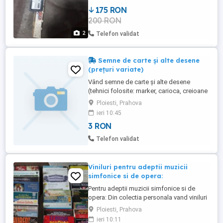
175 RON
200 RON
2
Telefon validat
Semne de carte și alte desene
(prețuri variate)
Vând semne de carte și alte desene
(tehnici folosite: marker, carioca, creioane
colorate, acuarelă). Prețul variază în
Ploiesti, Prahova
funcție de complexitate
ieri 10:45
3 RON
Telefon validat
Viniluri pentru adeptii muzicii
simfonice si de opera:
Pentru adeptii muzicii simfonice si de
opera: Din colectia personala vand viniluri
cu muzica simfonica si de opera de
Ploiesti, Prahova
compozitori clasici. Discurile sunt in stare
ieri 10:11