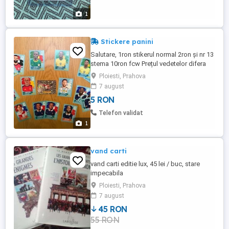
1
Stickere panini
Salutare, 1ron stikerul normal 2ron și nr 13
stema 10ron fcw Prețul vedetelor difera
Aștept mesajele voastre!! Nu cumparati
Ploiesti, Prahova
anunțul voi trimite 5 stikere
7 august
5 RON
Telefon validat
1
vand carti
vand carti editie lux, 45 lei / buc, stare
impecabila
Ploiesti, Prahova
7 august
45 RON
55 RON