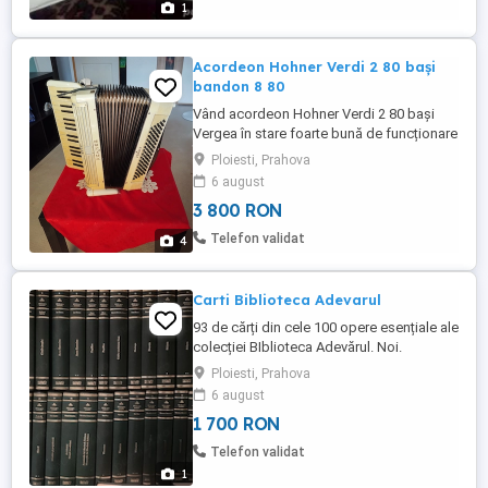
1
Acordeon Hohner Verdi 2 80 bași
bandon 8 80
Vând acordeon Hohner Verdi 2 80 bași
Vergea în stare foarte bună de funcționare
compresie maxima acordat 8 80 ,prețul
Ploiesti, Prahova
este negociabil, detalii la telefon , predare
6 august
personală în Ploiești. La cerere pot pune
3 800 RON
clip video
Telefon validat
4
Carti Biblioteca Adevarul
93 de cărți din cele 100 opere esențiale ale
colecției BIblioteca Adevărul. Noi.
Ploiesti, Prahova
6 august
1 700 RON
Telefon validat
1