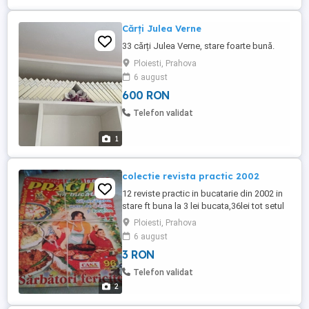
Cărți Julea Verne
33 cărți Julea Verne, stare foarte bună.
Ploiesti, Prahova
6 august
600 RON
Telefon validat
1
colectie revista practic 2002
12 reviste practic in bucatarie din 2002 in
stare ft buna la 3 lei bucata,36lei tot setul
Ploiesti, Prahova
6 august
3 RON
Telefon validat
2