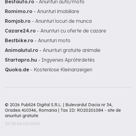
Bestauto.ro
- Anunturi auto/moto
Romimo.ro
- Anunturi imobiliare
Romjob.ro
- Anunturi locuri de munca
Cazare24.ro
- Anunturi cu oferte de cazare
Bestbike.ro
- Anunturi moto
Animalutul.ro
- Anunturi gratuite animale
Startapro.hu
- Ingyenes Apróhirdetés
Quoka.de
- Kostenlose Kleinanzeigen
© 2026 Publi24 Digital S.R.L. | Bulevardul Dacia nr 34,
Oradea 410346, Romania | Tax ID: RO20201084 -
site de
anunturi gratuite
26.08.06.c0c206c