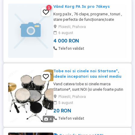
Vând Korg PA 3x pro 76keys
1
Korg pa3x , 76 clape, programe , tonuri ,
stare perfecta de funcționare,toate
butoanele funcționale. Predare personală
Ploiesti, Prahova
în Ploiești. 4000 lei fix , lăsați mesaj cu
6 august
număr de contact
4 000 RON
Telefon validat
Tobe noi si cinele noi Startone*,
ideale incepatori sau nivel mediu
Vand cateva tobe si cinele marca
Startone*, sunt NOI (si unele foarte putin
folosite), finisaj negru cu perle, cumparate
Ploiesti, Prahova
de pe Thomann (Germania). ATENTIE, NU
5 august
ESTE SET COMPLET DE TOBE, SUNT
20 RON
ELEMENTE SEPARATE! - set 2 cinele fus
(hi-hat) din alama (brass) 14", NOI, pret
Telefon validat
4
220 lei - set 2 cinele fus (hi-hat) ...