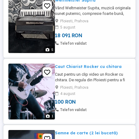
Weltmeister Supita
Vând Weltmeister Supita, muzică originala
sunet puternic, compresie foarte bună,
mai multe detalii la telefon.
Ploiesti, Prahova
5 august
18 091 RON
Telefon validat
5
Caut Chiarist Rocker cu chitara
Caut pentru un clip video un Rocker cu
chitara. De regula din Ploiesti pentru a fi
mai accesibil.Cu mai multe detalii la nr. de
Ploiesti, Prahova
telefon.
4 august
100 RON
Telefon validat
1
Semne de carte (2 lei bucată)