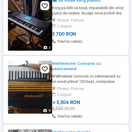
Se vinde Korg pa600!
Korg pa 600 ca nouă, impecabilă din orice
punct de vedere. Accept orice probă! Are
set de pa600 instalat pe ea cu o varietate
Ploiesti, Prahova
de ritmuri si tonuri. Folosita foarte putin de
5 august
către mine. Prețul este de 3700 negociabil.
3 700 RON
Am suport spider(cel din poza) se vinde
separat la prețul de 600 de lei. Suport
Telefon validat
"dublu ...
2
Weltmeister Consona cu
semicameră
Weltmeister Consona cu semicameră cu
un sunet plăcut 120 bașii ,compresie
foarte bună. Mai multe detalii la telefon.
Ploiesti, Prahova
5 august
5,506 RON
6,555 RON
4
Telefon validat