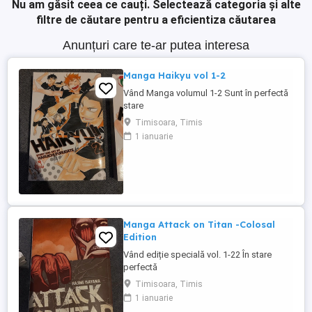
Nu am găsit ceea ce cauți.
Selectează categoria și alte
filtre de căutare pentru a eficientiza căutarea
Anunțuri care te-ar putea interesa
Manga Haikyu vol 1-2
Vând Manga volumul 1-2 Sunt în perfectă
stare
Timisoara, Timis
1 ianuarie
Manga Attack on Titan -Colosal
Edition
Vând ediție specială vol. 1-22 În stare
perfectă
Timisoara, Timis
1 ianuarie