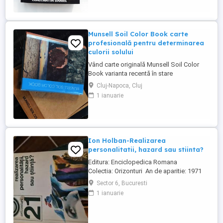
Munsell Soil Color Book carte
profesională pentru determinarea
culorii solului
Vând carte originală Munsell Soil Color
Book varianta recentă în stare
excelentă,nefolosită , fiind incercate doar
Cluj-Napoca, Cluj
2 pagini pentru referiri în artă .Aceasta
1 ianuarie
carte este inaccesibilă în România Este un
instrument esențial pentru studenți,
cercetători și profesioniști din domeniul
geografiei, geologiei, ...
Ion Holban-Realizarea
personalitatii, hazard sau stiinta?
Editura: Enciclopedica Romana
Colectia: Orizonturi An de aparitie: 1971
Nr. pagini: 206 Format: 11 x 17 cm Coperti:
Sector 6, Bucuresti
brosate
1 ianuarie