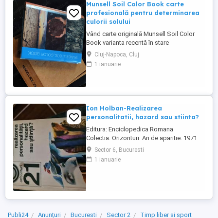
Munsell Soil Color Book carte
profesională pentru determinarea
culorii solului
Vând carte originală Munsell Soil Color
Book varianta recentă în stare
excelentă,nefolosită , fiind incercate doar
Cluj-Napoca, Cluj
2 pagini pentru referiri în artă .Aceasta
1 ianuarie
carte este inaccesibilă în România Este un
instrument esențial pentru studenți,
cercetători și profesioniști din domeniul
geografiei, geologiei, ...
Ion Holban-Realizarea
personalitatii, hazard sau stiinta?
Editura: Enciclopedica Romana
Colectia: Orizonturi An de aparitie: 1971
Nr. pagini: 206 Format: 11 x 17 cm Coperti:
Sector 6, Bucuresti
brosate
1 ianuarie
Publi24
Anunțuri
Bucuresti
Sector 2
Timp liber si sport