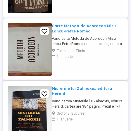
Carte Metoda de Acordeon Misu
Iancu-Petre Romea
Vand carte Metoda de Acordeon Misu
Iancu-Petre Romea editia a cincea, editata
in anul 1962. Pret fix 200 lei.
Timisoara, Timis
1 ianuarie
Misteriile lui Zalmoxis, editura
Herald
Vand cartea Misteriile lui Zalmoxis, editura
Herald, cartea are 384 pagini. Pretul e fix !
Sector 3, Bucuresti
1 ianuarie