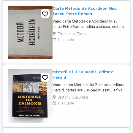
Carte Metoda de Acordeon Misu
Iancu-Petre Romea
Vand carte Metoda de Acordeon Misu
Iancu-Petre Romea editia a cincea, editata
in anul 1962. Pret fix 200 lei.
Timisoara, Timis
1 ianuarie
Misteriile lui Zalmoxis, editura
Herald
Vand cartea Misteriile lui Zalmoxis, editura
Herald, cartea are 384 pagini. Pretul e fix !
Sector 3, Bucuresti
1 ianuarie