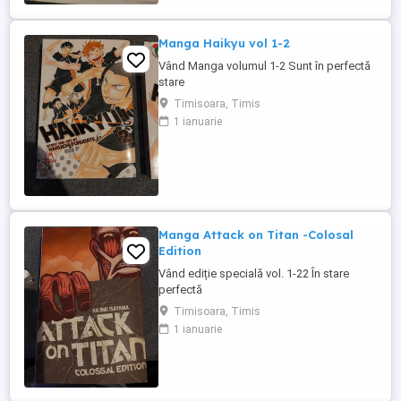
Manga Haikyu vol 1-2
Vând Manga volumul 1-2 Sunt în perfectă
stare
Timisoara, Timis
1 ianuarie
Manga Attack on Titan -Colosal
Edition
Vând ediție specială vol. 1-22 În stare
perfectă
Timisoara, Timis
1 ianuarie