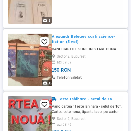
1
Alexandr Beleaev carti science-
fiction (3 vol)
VAND CARTILE SUNT IN STARE BUNA.
Sector 2, Bucuresti
azi 09:59
150 RON
Telefon validat
1
Teste Ishihara - setul de 16
Vand cartea "Teste Ishihara - setul de 16".
Cartea este noua, tiparita laser pe carton
ultrafin de cea mai buna calitate. Este
Sector 2, Bucuresti
tiparita in format A5. Contine 16 pagini de
azi 08:46
teste individuale si 5 pagini cu informatii si