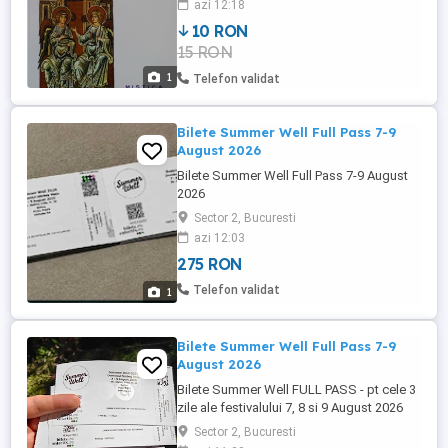
azi 12:18
(Germania, secolele XIII si XIV).
10 RON
15 RON
1
Telefon validat
Bilete Summer Well Full Pass 7-9
August 2026
Bilete Summer Well Full Pass 7-9 August
2026
Sector 2, Bucuresti
azi 12:03
275 RON
Telefon validat
1
Bilete Summer Well Full Pass 7-9
August 2026
Bilete Summer Well FULL PASS - pt cele 3
zile ale festivalului 7, 8 si 9 August 2026
Sector 2, Bucuresti