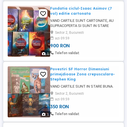
Fundatia ciclul-Isaac Asimov (7
vol) editie cartonata
VAND CARTILE SUNT CARTONATE, AU
SUPRACOPERTA SI SUNT IN STARE
FOARTE BUNA (3 VOLUME SUNT IN
Sector 2, Bucuresti
TIPLA).
azi 09:59
900 RON
Telefon validat
1
Povestiri SF Horror Dimensiuni
primejdioase Zona crepusculara-
Stephen King
VAND CARTILE SUNT IN STARE BUNA.
Sector 2, Bucuresti
azi 09:59
350 RON
Telefon validat
1