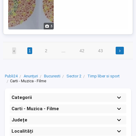
3
›
‹
1
2
…
42
43
Publi24
Anunțuri
Bucuresti
Sector 2
Timp liber si sport
Carti - Muzica - Filme
Categorii
Carti - Muzica - Filme
Județe
Localități