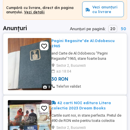
Vezi anunțuri
Cumpără cu livrare, direct din pagina
cu livrare
anunțului.
Vezi detalii
Anunțuri
20
50
Anunțuri pe pagină:
Pagini Regasite"de Al.Odobescu
1965
and Carte de Al.Odobescu "Pagini
Regasite"1965, stare foarte buna
Sector 2, Bucuresti
azi 18:04
30 RON
Telefon validat
3
42 carti NOI editura Litera
colectia 2023 Dream Books
Cartile sunt noi, in stare perfecta. Pretul de
490 de RON este pentru toata colectia
cumparata integral. Jenny H - Aleea
Sector 2, Bucuresti