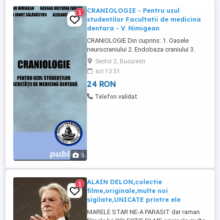
CRANIOLOGIE - Pentru uzul
1
studentilor Facultatii de medicina
dentara - V. Nimigean
CRANIOLOGIE Din cuprins: 1. Oasele
neurocraniului 2. Endobaza craniului 3.
Oasele viscerocraniului 4. Articulatia
Sector 2, Bucuresti
temporomandibulara 5. Configuratia
azi 13:51
externa a craniului
24 RON
Telefon validat
1
ALAIN DELON,colectie
1
filme,originale,multe noi
sigilate,UNICATE printre ele
MARELE STAR NE-A PARASIT dar raman