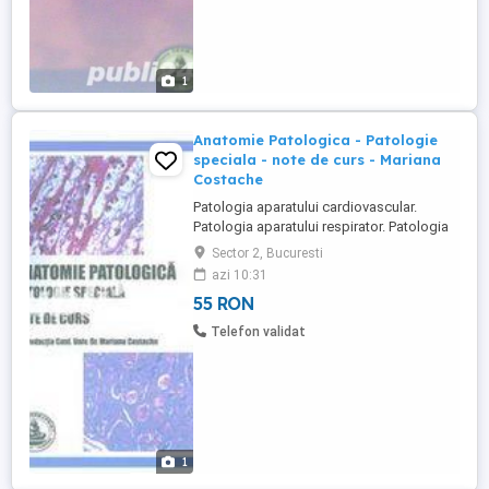
1
Anatomie Patologica - Patologie
speciala - note de curs - Mariana
Costache
Patologia aparatului cardiovascular.
Patologia aparatului respirator. Patologia
aparatului digestiv. Patologia aparatului
Sector 2, Bucuresti
renal. Patologia aparatului genital
azi 10:31
masculin. Patologia aparatului genital
55 RON
feminin. Patologia glandei mamare.
Patologia glandelor endocrine. Leucoze si
Telefon validat
limfoame maligne. Patologia ...
1