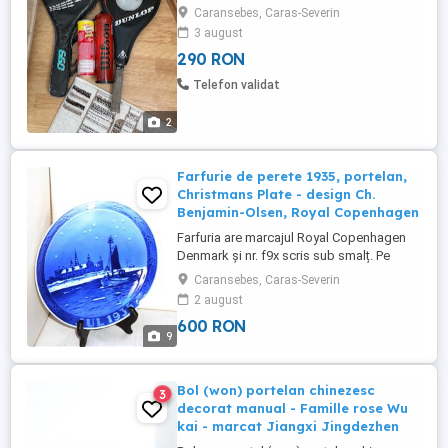
Caransebes, Caras-Severin
3 august
290 RON
Telefon validat
2
Farfurie de perete 1935, portelan,
Christmans Plate - design Ch.
Benjamin-Olsen, Royal Copenhagen
Farfuria are marcajul Royal Copenhagen
Denmark și nr. f9x scris sub smalț. Pe
avers are inscripția JUL 1935 . Dimensiuni:
Caransebes, Caras-Severin
18,7 cm diametru. Stare: impecabilă, fără
2 august
defecte - de i are peste 90 de ani! Prețul:
600 RON
Astfel de farfurii de colecție au prețuri
9
precum mărcile poștale, adică diferă în
funcție ...
Bol (won) portelan chinezesc
3
decorat manual - Famille rose Wu
kai - marcat Jiangxi Jingdezhen