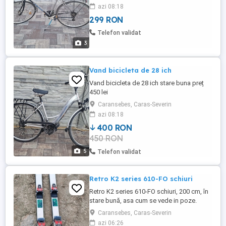
azi 08:18
299 RON
Telefon validat
3
Vand bicicleta de 28 ich
Vand bicicleta de 28 ich stare buna preț
450 lei
Caransebes, Caras-Severin
azi 08:18
400 RON
450 RON
5
Telefon validat
Retro K2 series 610-FO schiuri
Retro K2 series 610-FO schiuri, 200 cm, în
stare bună, asa cum se vede in poze.
Ridicare personală a produsului.
Caransebes, Caras-Severin
azi 06:26