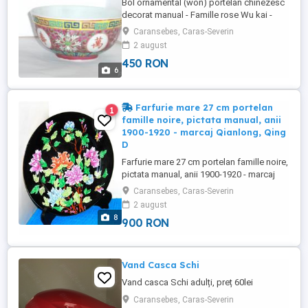
Bol ornamental (won) portelan chinezesc
decorat manual - Famille rose Wu kai -
marcat Jiangxi Jingdezhen Bolul are
Caransebes, Caras-Severin
marcajul original, cu rosu: ? ? / ? ? ? ?.
2 august
Stare: Foarte buna, fara defecte.
450 RON
Dimensiuni: 12,5 cm diametru, 6 cm
6
inaltime/adancime. Atentie! La cererea
expresa a cumparatorului (printr-un ...
Farfurie mare 27 cm portelan
1
famille noire, pictata manual, anii
1900-1920 - marcaj Qianlong, Qing
D
Farfurie mare 27 cm portelan famille noire,
pictata manual, anii 1900-1920 - marcaj
Qianlong, Qing Dynasty Autenticitate:
Caransebes, Caras-Severin
Farfuria are marcajul Qianlong (1736-
2 august
1795), respectiv 6 caractere în scriere
8
900 RON
cursivă zhuanshu (seal script). Stare:
Foarte bună, fără defecte. Dimensiuni:
27,2 cm diametru și aprox. ...
Vand Casca Schi
Vand casca Schi adulți, preț 60lei
Caransebes, Caras-Severin