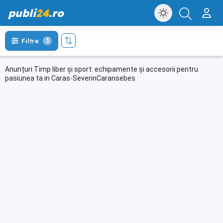
publi
24
.ro
Filtre
3
Anunțuri Timp liber și sport: echipamente și accesorii pentru
pasiunea ta in Caras-SeverinCaransebes