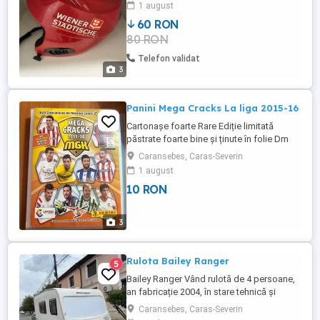
1 august
60 RON
80 RON
Telefon validat
3
Panini Mega Cracks La liga 2015-16
Cartonașe foarte Rare Ediție limitată
păstrate foarte bine și ținute în folie Dm
pentru oferte prețul este pus aleatoriu
Caransebes, Caras-Severin
1 august
10 RON
3
Rulota Bailey Ranger
5
Bailey Ranger Vând rulotă de 4 persoane,
an fabricație 2004, în stare tehnică și
estetică excelentă. Rulota a fost întreținută
Caransebes, Caras-Severin
riguros și se vinde "la cheie" deoarece nu