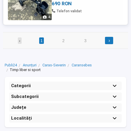
690 RON
Telefon validat
4
›
‹
1
2
3
Publi24
Anunțuri
Caras-Severin
Caransebes
Timp liber si sport
Categorii
Subcategorii
Județe
Localități