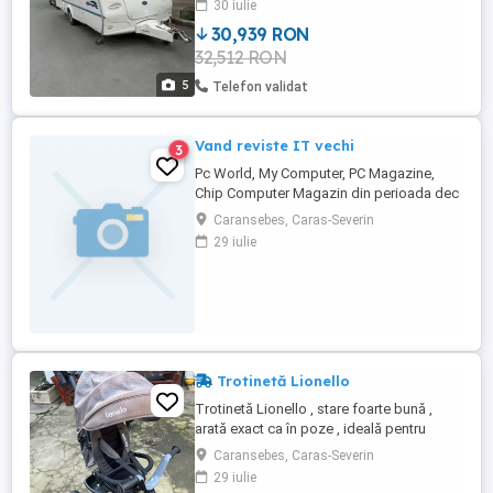
30 iulie
mai este utilizată. Dotări și Confort:
30,939 RON
Capacitate: 4 locuri de dormit (spațioasă
32,512 RON
și bine compartimentată). Utilități:
Funcționare ...
5
Telefon validat
Vand reviste IT vechi
3
Pc World, My Computer, PC Magazine,
Chip Computer Magazin din perioada dec
1994-2005 Tel. 0419.93.691
Caransebes, Caras-Severin
29 iulie
Trotinetă Lionello
Trotinetă Lionello , stare foarte bună ,
arată exact ca în poze , ideală pentru
plimbare , se poate folosi și ca bicicletă
Caransebes, Caras-Severin
,cu sac și copertină pentru soare .
29 iulie