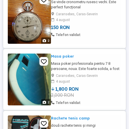
Se vinde cronometru rusesc vechi. Este
perfect funcțional
Caransebes, Caras-Severin
4 august
150 RON
Telefon validat
2
Masa poker
Masa poker profesionala pentru 7 8
persoane, noua. Este foarte solida, a fost
facuta la comanda. Cutii din metal pentru
Caransebes, Caras-Severin
"drop" cu inchizatoare. Nu ofer transport.
4 august
1,800 RON
2,000 RON
2
Telefon validat
Rachete tenis camp
două rachete tenis și mingi