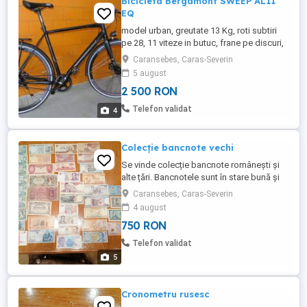
Bicicleta Bergamont SWEEP AL11
EQ
model urban, greutate 13 Kg, roti subtiri
pe 28, 11 viteze in butuc, frane pe discuri,
dinam in butuc, far si stop LED
Caransebes, Caras-Severin
5 august
2 500 RON
Telefon validat
4
Colecție bancnote vechi
Se vinde colecție bancnote românești și
alte țări. Bancnotele sunt în stare bună și
foarte bună.
Caransebes, Caras-Severin
4 august
750 RON
Telefon validat
5
Cronometru rusesc