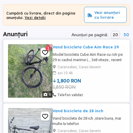
Vezi anunțuri
Cumpără cu livrare, direct din pagina
cu livrare
anunțului.
Vezi detalii
Anunțuri
20
50
Anunțuri pe pagină:
Vand bicicleta Cube Aim Race 29
1
Model bicicleta Cube Aim Race cu roti pe
29 si cadrul marime L , 3x8 viteze , recent
adusa din Germania si este intr-o stare
Caransebes, Caras-Severin
excelenta! Blocator furca pe ghidon!
azi 10:48
1,800 RON
1,850 RON
5
Telefon validat
Vand bicicleta de 28 inch
Vand bicicleta de 28 ich ,stare buna, mai
multe la telefon
Caransebes, Caras-Severin