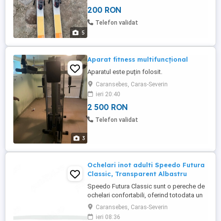
200 RON
Telefon validat
5
Aparat fitness multifuncțional
Aparatul este puțin folosit.
Caransebes, Caras-Severin
ieri 20:40
2 500 RON
Telefon validat
3
Ochelari inot adulti Speedo Futura
Classic, Transparent Albastru
Speedo Futura Classic sunt o pereche de
ochelari confortabili, oferind totodata un
mod foarte usor de ajustat si purtat. -
Caransebes, Caras-Severin
Lentile antiaburire; - Fit perfect pe nas; -
ieri 08:36