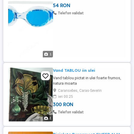
Curea dubla din silicon; - Protectie UV.
54 RON
Compozitie - Lentile: policarbonat; -
Garnitura: silicon; - Curea: silicon.
Telefon validat
1
Vand TABLOU iin ulei
Vand tablou pictat in ulei foarte frumos,
natura moarta
Caransebes, Caras-Severin
ieri 00:25
300 RON
Telefon validat
1