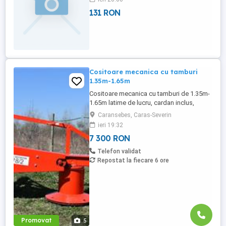
131 RON
Cositoare mecanica cu tamburi
1.35m-1.65m
Cositoare mecanica cu tamburi de 1.35m-
1.65m latime de lucru, cardan inclus,
prelata, cheie de cutite Transport in toate
Caransebes, Caras-Severin
judetele
ieri 19:32
7 300 RON
Telefon validat
Repostat la fiecare 6 ore
Promovat
5