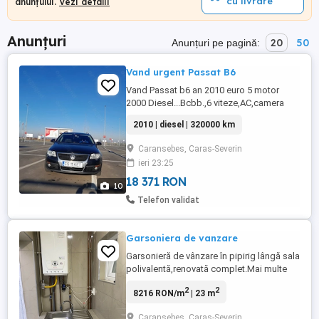
cu livrare
anunțului.
Vezi detalii
Anunțuri
20
50
Anunțuri pe pagină:
Vand urgent Passat B6
Vand Passat b6 an 2010 euro 5 motor
2000 Diesel...Bcbb.,6 viteze,AC,camera
spate,senzori parcare,lumini,ploaie,Navi
2010 | diesel | 320000 km
de 10",schimbat distribuție, ulei
,filtreMasina circula în Austria,Stare foarte
Caransebes, Caras-Severin
bună de functionare
ieri 23:25
18 371 RON
10
Telefon validat
Garsoniera de vanzare
Garsonieră de vânzare în pipirig lângă sala
polivalentă,renovată complet.Mai multe
informații la tel
2
2
8216 RON/m
| 23 m
Caransebes, Caras-Severin