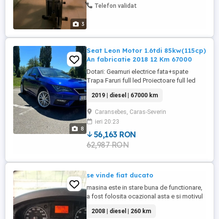
Telefon validat
3
Seat Leon Motor 1.6tdi 85kw(115cp)
An fabricatie 2018 12 Km 67000
Dotari: Geamuri electrice fata+spate
Trapa Faruri full led Proiectoare full led
Stopuri full led Lampi interioare full led
2019 | diesel | 67000 km
Pilot automat Distronic(asistenta la
franare) Incalzire in scaune Climatronic pe
Caransebes, Caras-Severin
2 zone Navigatie touch screen(mare)
ieri 20:23
Volan piele Comenzi pe volan Computer
8
bord Cutie manuala 5+1 Jante ...
56,163 RON
62,987 RON
se vinde fiat ducato
masina este in stare buna de functionare,
a fost folosita ocazional asta e si motivul
vanzarii, km reali an 2008, inmatriculata ,itp
2008 | diesel | 260 km
valabil,rca valabil,vigneta valabila