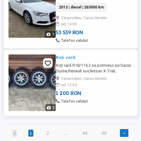
2013 | diesel | 263000 km
Caransebes, Caras-Severin
ieri 14:09
53 539 RON
7
Telefon validat
Roți vară
Roți vară R18/114,3 se potrivesc pe Dacia
Duster,Renault suv,Nissan X-Trail,
Qashqai, jante fără lovituri sau
Caransebes, Caras-Severin
suduri,recent aduse din Germania. Preț
ieri 13:54
1200 lei, pt mai multe detalii sunați la tel.nr
1 200 RON
0721245600
Telefon validat
3
›
‹
1
2
…
44
45