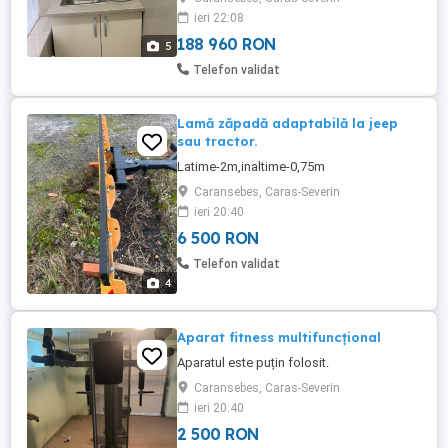
ieri 22:08
188 960 RON
5
Telefon validat
Lamă zăpadă adaptabilă la jeep
sau tractor.
Latime-2m,inaltime-0,75m
Caransebes, Caras-Severin
ieri 20:40
6 500 RON
Telefon validat
4
Aparat fitness multifuncțional
Aparatul este puțin folosit.
Caransebes, Caras-Severin
ieri 20:40
2 500 RON