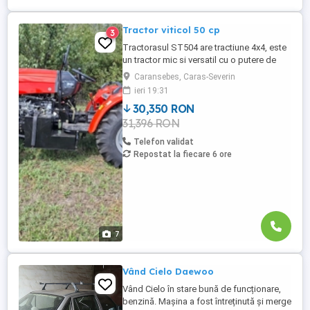
Tractor viticol 50 cp
3
Tractorasul ST504 are tractiune 4x4, este
un tractor mic si versatil cu o putere de
50CP, are un motor fiabil diesel cu 3
Caransebes, Caras-Severin
cilindrii si este destinat pentru muncile
ieri 19:31
campului iar datorita dimensiunilor sale se
30,350 RON
poate strecura in sera, gradini, vie si
31,396 RON
printre pomi. Specificatii: -lungime latime
inaltime: ...
Telefon validat
Repostat la fiecare 6 ore
7
Vând Cielo Daewoo
Vând Cielo în stare bună de funcționare,
benzină. Mașina a fost întreținută și merge