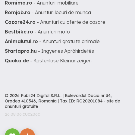
Romimo.ro
- Anunturi imobiliare
Romjob.ro
- Anunturi locuri de munca
Cazare24.ro
- Anunturi cu oferte de cazare
Bestbike.ro
- Anunturi moto
Animalutul.ro
- Anunturi gratuite animale
Startapro.hu
- Ingyenes Apróhirdetés
Quoka.de
- Kostenlose Kleinanzeigen
© 2026 Publi24 Digital S.R.L. | Bulevardul Dacia nr 34,
Oradea 410346, Romania | Tax ID: RO20201084 -
site de
anunturi gratuite
26.08.06.c0c206c