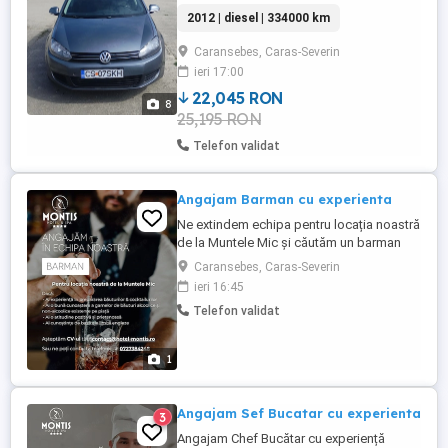
șobolan, mașină personală, înmatriculată ,
2012 | diesel | 334000 km
ITP in termen, întreținută, cu toate
schimburile efectuate la zi (pot dovedi cu
Caransebes, Caras-Severin
acte): ulei, filtre, distribuție, plăcuțe și
ieri 17:00
discuri frână, EGR, etc. Mașina merge
bine, nu are absolut ...
22,045 RON
8
25,195 RON
Telefon validat
Angajam Barman cu experienta
Ne extindem echipa pentru locația noastră
de la Muntele Mic și căutăm un barman
profesionist, pasionat de domeniu și
Caransebes, Caras-Severin
atent la detalii. Dacă ai experiență în
ieri 16:45
prepararea băuturilor și cocktailurilor, ești
Telefon validat
orientat spre calitate și servicii impecabile,
ne poți contacta telefonic la:
1
Angajam Sef Bucatar cu experienta
3
Angajam Chef Bucătar cu experiență