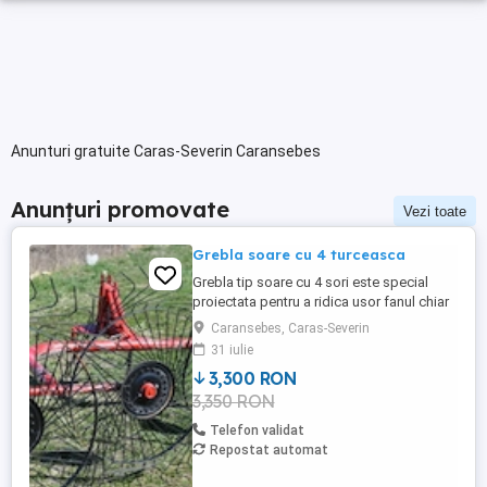
Anunturi gratuite Caras-Severin Caransebes
Anunțuri promovate
Vezi toate
Grebla soare cu 4 turceasca
Grebla tip soare cu 4 sori este special
proiectata pentru a ridica usor fanul chiar
de pe un teren accidentat.De asemenea
Caransebes, Caras-Severin
aceasta grebla poate fi utilizata pentru
31 iulie
adunat,rasfirat sau intors fanul. Transport
3,300 RON
in toata tara
3,350 RON
Telefon validat
Repostat automat