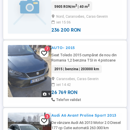
2
2
5905 RON/m
| 40 m
Nord, Caransebes, Caras-Severin
ieri 15:06
236 200 RON
AUTO- 2015
7
Seat Toledo 2015 cumpărat de nou din
Romania 1,2 benzina TSI in 4 pistoane
distribuție pe lanț schimbata in august
2015 | benzina | 203000 km
2022 cu pompa de apa in valoare de 2500
Ron ABS,ASR ESP geamuri electrice
Caransebes, Caras-Severin
oglinzi electrice aer condiționat manual
ieri 14:42
km 20300 reali cu Carte Service in
creștere.Este valabil pentru vânzare ...
26 769 RON
9
Telefon validat
Audi A6 Avant Proline Sport 2013
3
De vânzare Audi A6 2013 Motor 2.0 Diesel
177 cp Cutie automată 263.000 km