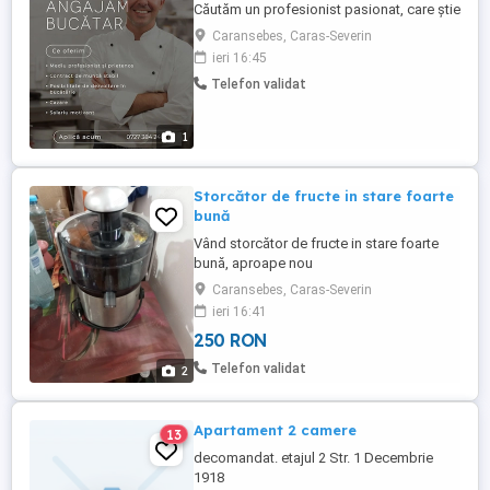
Căutăm un profesionist pasionat, care știe
că o bucătărie bună nu înseamnă doar
Caransebes, Caras-Severin
rețete, ci organizare, gust și atenție la
ieri 16:45
detalii. Dacă ai experiență în coordonarea
Telefon validat
unei bucătării, știi să lucrezi eficient sub
presiune și vrei să faci parte dintr-un
concept care pune ...
1
Storcător de fructe in stare foarte
bună
Vând storcător de fructe in stare foarte
bună, aproape nou
Caransebes, Caras-Severin
ieri 16:41
250 RON
Telefon validat
2
Apartament 2 camere
13
decomandat. etajul 2 Str. 1 Decembrie
1918