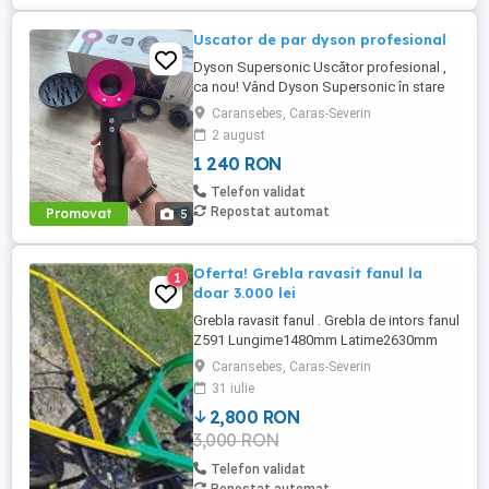
Uscator de par dyson profesional
Dyson Supersonic Uscător profesional ,
ca nou! Vând Dyson Supersonic în stare
excelentă, folosit foarte puțin. Ideal pentru
Caransebes, Caras-Severin
cei care vor rezultate de salon acasă
2 august
Uscare rapidă, fără a deteriora părul
1 240 RON
Tehnologie inteligentă de control al
temperaturii Motor puternic, dar foarte
Telefon validat
silențios ...
Repostat automat
Promovat
5
Oferta! Grebla ravasit fanul la
1
doar 3.000 lei
Grebla ravasit fanul . Grebla de intors fanul
Z591 Lungime1480mm Latime2630mm
Inaltime1100mm Greutate170K gLatimea
Caransebes, Caras-Severin
de lucru -intors2,63m Turatia prizei de
31 iulie
putere540 rot min Numar rotatii ale
2,800 RON
rotoarelor270 rot min Viteza ce lucru6-12
3,000 RON
Km h Transport in toata tara Pentru detalii
si comenzi, apelati ...
Telefon validat