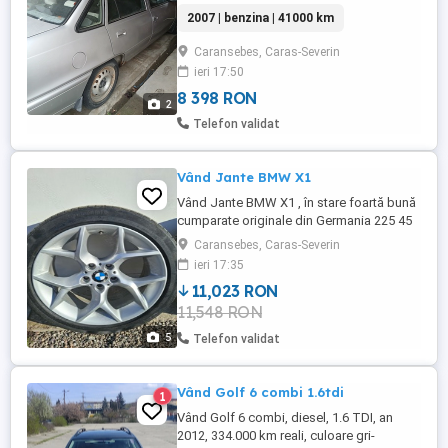
bine. Km: 41000 Mai multe detalii la nr de
2007 | benzina | 41000 km
tel!
Caransebes, Caras-Severin
ieri 17:50
8 398 RON
2
Telefon validat
Vând Jante BMW X1
Vând Jante BMW X1 , în stare foartă bună
cumparate originale din Germania 225 45
18 -8J Anvelope cadou.
Caransebes, Caras-Severin
ieri 17:35
11,023 RON
11,548 RON
5
Telefon validat
Vând Golf 6 combi 1.6tdi
1
Vând Golf 6 combi, diesel, 1.6 TDI, an
2012, 334.000 km reali, culoare gri-