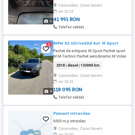
Caransebes, Caras-Severin
ieri 20:22
41 991 RON
5
Telefon validat
BMW X2 xDrive20d Aut. M Sport
1
Pachet de echipare: M Sport Pachet sport
M M-Technic Pachet aerodinamic M Volan
M (sport piele M-Technic) cu padele de
2018 | diesel | 133000 km
schimbare și funcție multifuncțională
Head-Up Display Cameră pentru marșarier
Caransebes, Caras-Severin
Faruri LED (versiune extinsă) Sistem de
ieri 20:20
navigație: Navigation Plus (USB) Jante
aliaj ușor 8x19 ...
118 095 RON
9
Telefon validat
Pamant intravilan.
6503 m.p.intravilan.
Caransebes, Caras-Severin
ieri 20:00