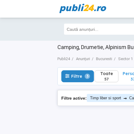
publi
24
.ro
Toate
Perso
Filtre
3
57
37
Camping, Drumetie, Alpinism Bu
Publi24
Anunțuri
Bucuresti
Sector 1
Toate
Pers
Filtre
3
57
3
→
Filtre active:
Timp liber si sport
Ca