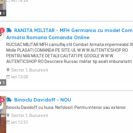
ieri 18:26
1
RANITA MILITAR - MFH Germania cu model Com
1
Armata Romana Comanda Online
RUCSAC MILITAR MFH camuflaj stil Combat Armata impermeabil 3
Molle PLASATI COMANDA PE SITE-UL W W W AUTENTICSHOP RO
PENTRU MAI MULTE DETALII CAUTATI PE GOOGLE W W W
AUTENTICSHOP RO Descriere Rucsac militar tip asalt imbunatatit
dimensiuni medii cu sistem MOLLE de la producătorul ...
Sector 1, Bucuresti
ieri 13:00
5
Binoclu Davidoff - NOU
4
Binoclu Davidoff cu husa. Nefolosit. Pentru interior sau exterior.
Sector 1, Bucuresti
ieri 12:51