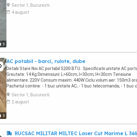
Sector 1, Bucuresti
4 august
5
AC potabil - barci, rulote, dube
Detalii Stare Noi AC portabil 5200 BTU . Specificatii unitate AC porta
Greutate: 14 Kg Dimensiuni: L=60cm; l=30cm; H=30cm Tensiune
alimentare: 220V Consum maxim: 440W Ciclu volum aer: 150m3 or
Pachetul contine: - 1 buc unitate AC; - 1 buc telecomanda; - 1 buc 
cu stecher de alimentare; - ...
Sector 1, Bucuresti
2 august
5
RUCSAC MILITAR MILTEC Laser Cut Marime L 36li