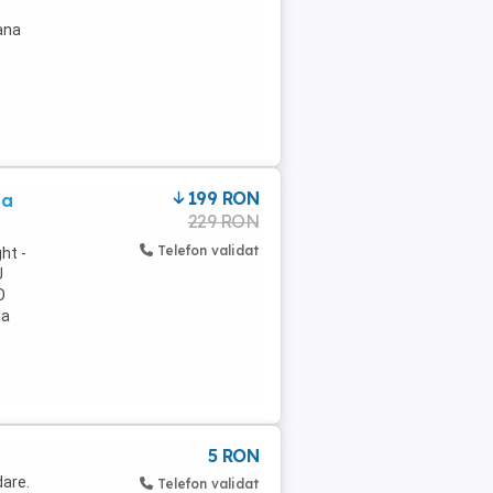
ana
199 RON
ia
229 RON
Telefon validat
ht -
U
O
la
5 RON
dare.
Telefon validat