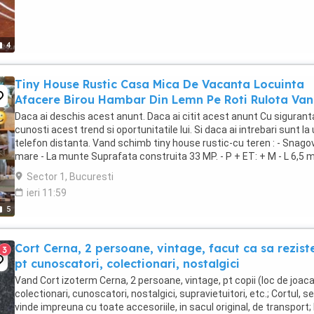
4
Tiny House Rustic Casa Mica De Vacanta Locuinta
Afacere Birou Hambar Din Lemn Pe Roti Rulota Va
Daca ai deschis acest anunt. Daca ai citit acest anunt Cu sigurant
cunosti acest trend si oportunitatile lui. Si daca ai intrebari sunt la
telefon distanta. Vand schimb tiny house rustic-cu teren : - Snagov
mare - La munte Suprafata construita 33 MP. - P + ET: + M - L 6,5 m
2,55 m X HH 3,2 ...
Sector 1, Bucuresti
ieri 11:59
5
Cort Cerna, 2 persoane, vintage, facut ca sa rezist
3
pt cunoscatori, colectionari, nostalgici
Vand Cort izoterm Cerna, 2 persoane, vintage, pt copii (loc de joaca
colectionari, cunoscatori, nostalgici, supravietuitori, etc.; Cortul, se
vinde impreuna cu toate accesoriile, in sacul original, de transport; 