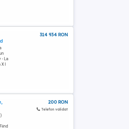
314 934 RON
nd
a
 un
 - La
 X l
e,
200 RON
Telefon validat
)
Fiind