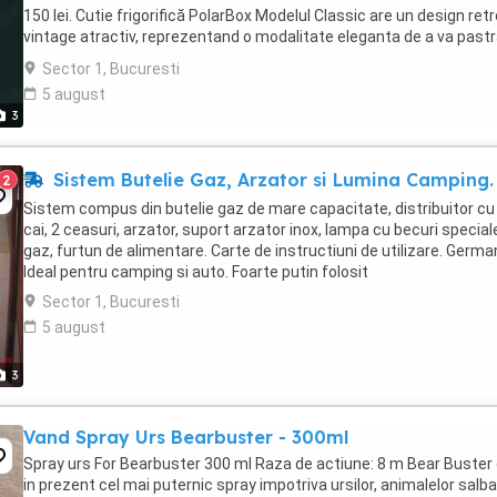
150 lei. Cutie frigorifică PolarBox Modelul Classic are un design retr
vintage atractiv, reprezentand o modalitate eleganta de a va past
alimentele ...
Sector 1, Bucuresti
5 august
3
Sistem Butelie Gaz, Arzator si Lumina Camping.
2
Sistem compus din butelie gaz de mare capacitate, distribuitor cu
cai, 2 ceasuri, arzator, suport arzator inox, lampa cu becuri special
gaz, furtun de alimentare. Carte de instructiuni de utilizare. Germa
Ideal pentru camping si auto. Foarte putin folosit
Sector 1, Bucuresti
5 august
3
Vand Spray Urs Bearbuster - 300ml
Spray urs For Bearbuster 300 ml Raza de actiune: 8 m Bear Buster
in prezent cel mai puternic spray impotriva ursilor, animalelor salb