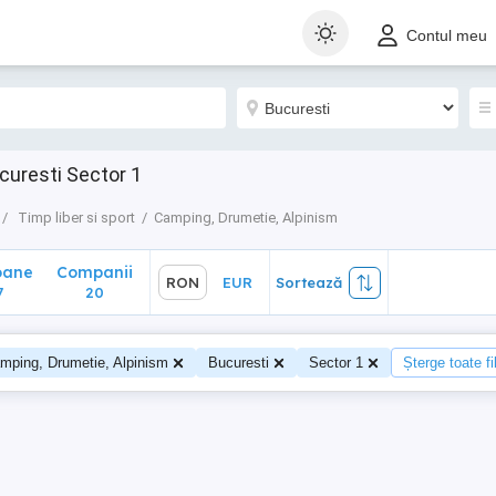
ane
Companii
RON
EUR
Sortează
Contul meu
20
curesti Sector 1
Timp liber si sport
Camping, Drumetie, Alpinism
oane
Companii
RON
EUR
Sortează
7
20
mping, Drumetie, Alpinism
Bucuresti
Sector 1
Șterge toate fil