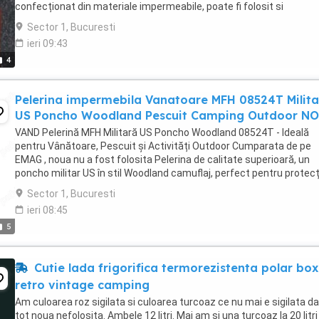
confecționat din materiale impermeabile, poate fi folosit si
achiziționat impreună ...
Sector 1, Bucuresti
ieri 09:43
4
Pelerina impermebila Vanatoare MFH 08524T Milit
US Poncho Woodland Pescuit Camping Outdoor N
VAND Pelerină MFH Militară US Poncho Woodland 08524T - Ideală
pentru Vânătoare, Pescuit și Activități Outdoor Cumparata de pe
EMAG , noua nu a fost folosita Pelerina de calitate superioară, un
poncho militar US în stil Woodland camuflaj, perfect pentru protecț
împotriva ploii în perioadele umede. ...
Sector 1, Bucuresti
ieri 08:45
5
Cutie lada frigorifica termorezistenta polar box
retro vintage camping
Am culoarea roz sigilata si culoarea turcoaz ce nu mai e sigilata da
tot noua nefolosita. Ambele 12 litri. Mai am si una turcoaz la 20 litri