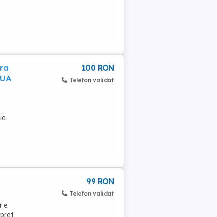
ara
100 RON
OUA
Telefon validat
ie
99 RON
Telefon validat
r e
 pret