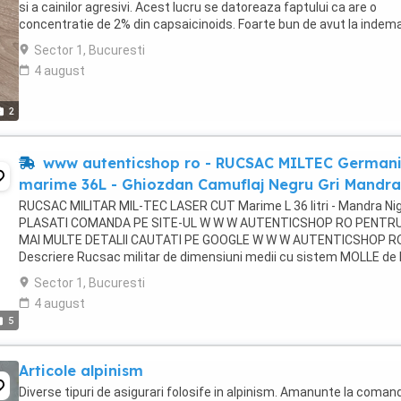
si a cainilor agresivi. Acest lucru se datoreaza faptului ca are o
concentratie de 2% din capsaicinoids. Foarte bun de avut la indem
atunci cand iesi in ...
Sector 1, Bucuresti
4 august
2
www autenticshop ro - RUCSAC MILTEC German
marime 36L - Ghiozdan Camuflaj Negru Gri Mandra
RUCSAC MILITAR MIL-TEC LASER CUT Marime L 36 litri - Mandra Nig
PLASATI COMANDA PE SITE-UL W W W AUTENTICSHOP RO PENTR
MAI MULTE DETALII CAUTATI PE GOOGLE W W W AUTENTICSHOP R
Descriere Rucsac militar de dimensiuni medii cu sistem MOLLE de 
producătorul german Mil-Tec. Acest ...
Sector 1, Bucuresti
4 august
5
Articole alpinism
Diverse tipuri de asigurari folosife in alpinism. Amanunte la coman