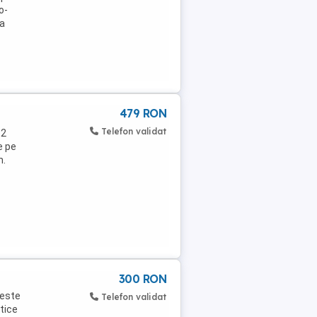
o-
ra
479 RON
Telefon validat
 2
e pe
n.
300 RON
 este
Telefon validat
atice