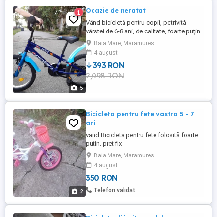
Ocazie de neratat
1
Vând bicicletă pentru copii, potrivită
vârstei de 6-8 ani, de calitate, foarte puțin
folosită. Stare foarte bună. Predare
Baia Mare, Maramures
personală în Baia Mare.
4 august
393 RON
2,098 RON
5
Bicicleta pentru fete vastra 5 - 7
ani
vand Bicicleta pentru fete folosită foarte
putin. pret fix
Baia Mare, Maramures
4 august
350 RON
Telefon validat
2