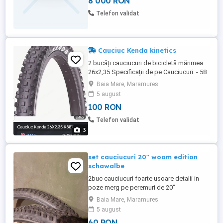
8 000 RON
făcut upgrade la schimbător, manetă
schimbător și pedalier XX1, din fabrică
Telefon validat
având sram GX X1. Specificații: -Furcă ...
Cauciuc Kenda kinetics
2 bucăți cauciucuri de bicicletă mărimea
26x2,35 Specificații de pe Cauciucuri: - 58
-559 -26 x 2,35 - k- 877 -008 - To Fit HB 575
Baia Mare, Maramures
RIM - RECOMANDED INFLATION 40-64 P.S.I
5 august
2.8-4.6 KGF CM2 Pe Emag după cum se
100 RON
vede e 75 bucata, le dau cu 100 ambele.
Telefon validat
3
set cauciucuri 20" woom edition
schawalbe
2buc cauciucuri foarte usoare detalii in
poze merg pe peremuri de 20"
Baia Mare, Maramures
5 august
60 RON