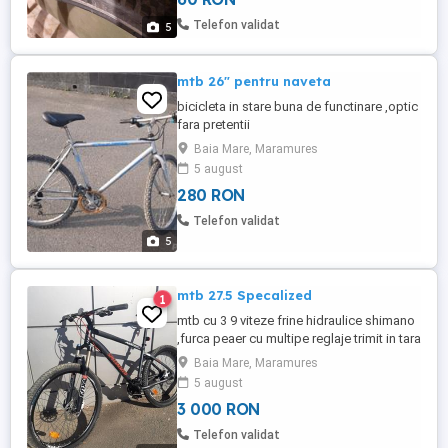
Telefon validat
5
mtb 26" pentru naveta
bicicleta in stare buna de functinare ,optic
fara pretentii
Baia Mare, Maramures
5 august
280 RON
Telefon validat
5
mtb 27.5 Specalized
1
mtb cu 3 9 viteze frine hidraulice shimano
,furca peaer cu multipe reglaje trimit in tara
doar cu plata in avans a transportului (100
Baia Mare, Maramures
lei aprox)
5 august
3 000 RON
Telefon validat