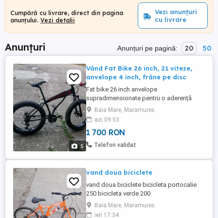
Vezi anunțuri
Cumpără cu livrare, direct din pagina
cu livrare
anunțului.
Vezi detalii
Anunțuri
20
50
Anunțuri pe pagină:
Vând Fat Bike 26 inch, 21 viteze,
anvelope 4 inch, frâne pe disc
Fat bike 26 inch anvelope
supradimensionate pentru o aderență
sporită pe trasee extreme( pietriș, zăpadă,
Baia Mare, Maramures
noroi) cadru oțel 17 inch, 21 de viteze,
azi 09:53
sistem frânare pe disc, suport tel cu
1 700 RON
protecție intemperii, suport sticlă, antifurt
cu fixare tijă șa. Stare impecabilă, foarte
Telefon validat
5
puțin rulată. Preț 1700 ...
vand doua biciclete
vand doua biciclete bicicleta portocalie
250 bicicleta verde 200
Baia Mare, Maramures
ieri 17:34