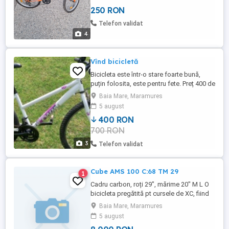
250 RON
Telefon validat
4
Vînd bicicletă
Bicicleta este într-o stare foarte bună,
puțin folosita, este pentru fete. Preț 400 de
ron(lei).
Baia Mare, Maramures
5 august
400 RON
700 RON
3
Telefon validat
Cube AMS 100 C:68 TM 29
1
Cadru carbon, roți 29", mărime 20" M L O
bicicleta pregătită pt cursele de XC, fiind
rapidă pe urcări datorită greutății de doar
Baia Mare, Maramures
11,8kg cu tot cu dropper și pedale. A
5 august
costat de nouă 4.000 de euro, dar s-a