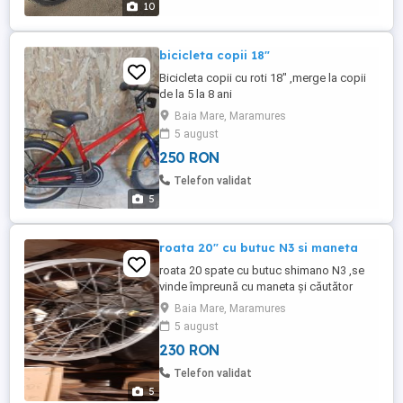
10
bicicleta copii 18"
Bicicleta copii cu roti 18" ,merge la copii
de la 5 la 8 ani
Baia Mare, Maramures
5 august
250 RON
Telefon validat
5
roata 20" cu butuc N3 si maneta
roata 20 spate cu butuc shimano N3 ,se
vinde împreună cu maneta și căutător
Baia Mare, Maramures
5 august
230 RON
Telefon validat
5