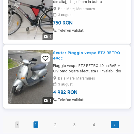
din aliaj, - far, dinam in butuc, -
schimbătoare Shimano față și spate, -
Baia Mare, Maramures
suspensie in față și spate (furca - șa), -
3 august
ciclo-computer, Predare personală in Baia
750 RON
Mare. Relații suplimentare la telefon
Telefon validat
4
Scuter Piaggio vespa ET2 RETRO
49cc
Piaggio vespa ET2 RETRO 49 cc RAR +
CIV omologare efectuata ITP valabil doi
ani 2027 12000 km Stare bună de
Baia Mare, Maramures
funcționare Se oferă fiscal.
3 august
4 982 RON
Telefon validat
5
›
‹
1
2
3
4