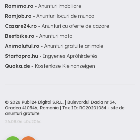
Romimo.ro
- Anunturi imobiliare
Romjob.ro
- Anunturi locuri de munca
Cazare24.ro
- Anunturi cu oferte de cazare
Bestbike.ro
- Anunturi moto
Animalutul.ro
- Anunturi gratuite animale
Startapro.hu
- Ingyenes Apróhirdetés
Quoka.de
- Kostenlose Kleinanzeigen
© 2026 Publi24 Digital S.R.L. | Bulevardul Dacia nr 34,
Oradea 410346, Romania | Tax ID: RO20201084 -
site de
anunturi gratuite
26.08.06.c0c206c