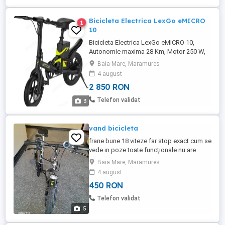
Bicicleta Electrica LexGo eMICRO
1
10
Bicicleta Electrica LexGo eMICRO 10,
Autonomie maxima 28 Km, Motor 250 W,
Viteza maxima 25 km h, Roti 14", Negru
Baia Mare, Maramures
Bicicleta Electrica LEXGO eMICRO 10 cu
4 august
Motor 250W, Viteza 25km h, este o mini-
2 850 RON
bicicleta electrică Lexgo pentru plimbare,
este viziunea unui viitor progresiv într-o
Telefon validat
3
eră în care tehnologiile ...
vand bicicleta
frane bune 18 viteze far stop exact cum se
vede in poze toate funcționale nu are
probleme.
Baia Mare, Maramures
4 august
450 RON
Telefon validat
5