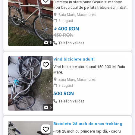
Bicicleta in stare buna Scaun si manson
nou Cauciucul de pe fata trebuie schimbat
Cauciuc 26 Inch Pret: 400 lei
Baia Mare, Maramures
3 august
400 RON
450 RON
5
Telefon validat
Vind biciclete adulti
Vind biciclete stare bună 150-300 lei. Baia
Mare.
Baia Mare, Maramures
3 august
300 RON
Telefon validat
5
Bicicleta 28 inch de oras trekking
- roți 28 inch cu prindere rapidă, - cadru