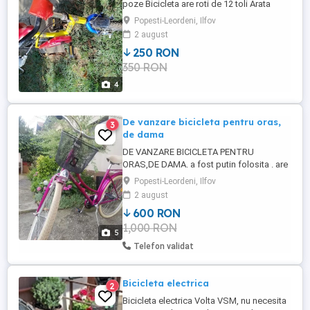
poze Bicicleta are roti de 12 toli Arata
foarte bine , in perfecta stare de
Popesti-Leordeni, Ilfov
functionare! Are cuciucuri si camere noi
2 august
ATENTIE: Se vinde un produs folosit, fiind
250 RON
o vanzare privata, garanția și returul sunt
350 RON
excluse.
4
De vanzare bicicleta pentru oras,
3
de dama
DE VANZARE BICICLETA PENTRU
ORAS,DE DAMA. a fost putin folosita . are
3 viteze , cos pe ghidon fata . Pret : 600 de
Popesti-Leordeni, Ilfov
ron, discutabil.
2 august
600 RON
1,000 RON
5
Telefon validat
Bicicleta electrica
2
Bicicleta electrica Volta VSM, nu necesita