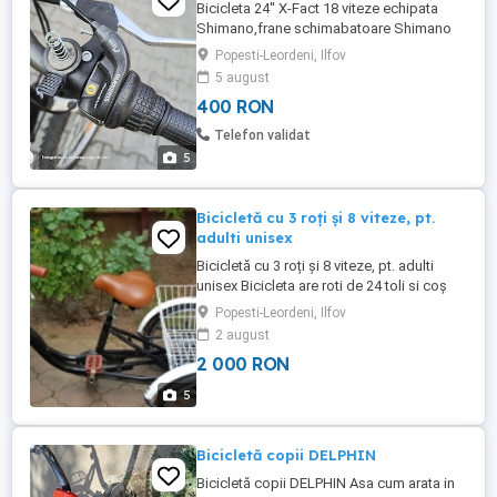
Bicicleta 24'' X-Fact 18 viteze echipata
Shimano,frane schimabatoare Shimano
Popesti-Leordeni, Ilfov
5 august
400 RON
Telefon validat
5
Bicicletă cu 3 roți și 8 viteze, pt.
adulti unisex
Bicicletă cu 3 roți și 8 viteze, pt. adulti
unisex Bicicleta are roti de 24 toli si coș
pentru cumpărături Bicicleta este noua,
Popesti-Leordeni, Ilfov
nefolosita și nedeteriorata, în ambalajul
2 august
original nedeschis Este confectionata din
2 000 RON
oțel dur, Schimbător de viteze cu 8 viteze,
frână cu tambur, Ghidon Cruiser, Anvelope
5
...
Bicicletă copii DELPHIN
Bicicletă copii DELPHIN Asa cum arata in