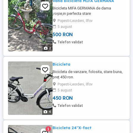
Vand bicicleta MIFA GERMANA
Bicicleta MIFA GERMANA de dama
,roșie,in perfecta stare
Popesti-Leordeni, Ilfov
5 august
500 RON
Telefon validat
2
Bicicleta
Bicicleta de vanzare, folosita, stare buna,
preț 450 ron.
Popesti-Leordeni, Ilfov
5 august
450 RON
Telefon validat
4
Bicicleta 24''X-fact
1