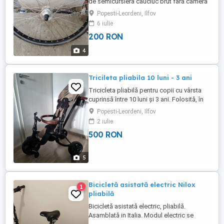
de semicursiera cauciuc brut fara camera
de aer cu dinam de 6 volti incorporat
Popesti-Leordeni, Ilfov
PANASONIC stare foarte buna spite de
6 iulie
inox nu este descentrata sau stramba se
200 RON
poate vedea inaintea cumpararii pretul
este fix fara schimburi
4
Tricileta pliabila 10 luni - 3 ani
Tricicleta pliabilă pentru copii cu vârsta
cuprinsă între 10 luni și 3 ani. Folosită, în
stare bună. Perfectă pentru plimbările în
Popesti-Leordeni, Ilfov
aer liber în familie. Un cadou minunat
2 iulie
pentru cel mic! Caracteristici principale
500 RON
Scaun pivotant Orientarea la 180 permite
contact vizual cu părintele sau mers cu
fața înainte. Cadru ...
5
Bicicletă asistată electric Nilox
1
pliabilă
Bicicletă asistată electric, pliabilă.
Asamblată in Italia. Modul electric se