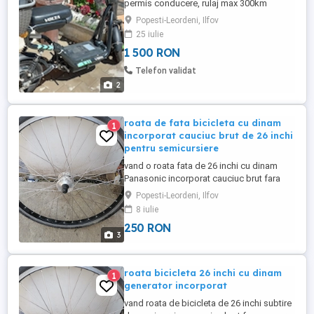
permis conducere, rulaj max 300km
Popesti-Leordeni, Ilfov
25 iulie
1 500 RON
Telefon validat
2
roata de fata bicicleta cu dinam
1
incorporat cauciuc brut de 26 inchi
pentru semicursiere
vand o roata fata de 26 inchi cu dinam
Panasonic incorporat cauciuc brut fara
camera cu spite de inox stare excelenta
Popesti-Leordeni, Ilfov
fara batai sau descentrari stare cauciuc
8 iulie
cca 50 la suta
250 RON
3
roata bicicleta 26 inchi cu dinam
1
generator incorporat
vand roata de bicicleta de 26 inchi subtire