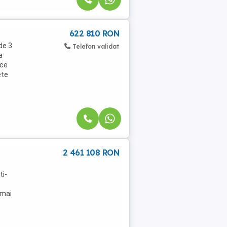
622 810 RON
de 3
Telefon validat
a
ice
ete
2 461 108 RON
ti-
 mai