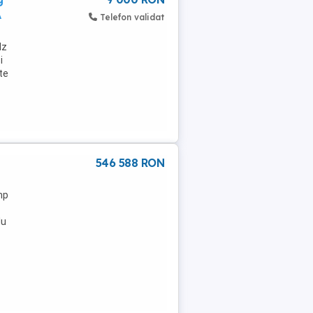
A
Telefon validat
Hz
i
te
546 588 RON
mp
lu