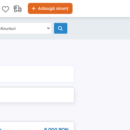
Adaugă anunț
g
9 000 RON