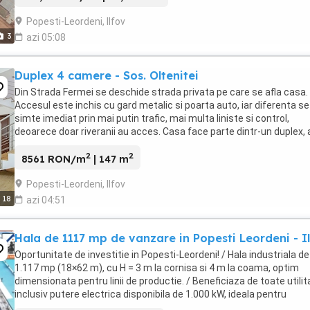
Popesti-Leordeni, Ilfov
3
azi 05:08
Duplex 4 camere - Sos. Oltenitei
Din Strada Fermei se deschide strada privata pe care se afla casa.
Accesul este inchis cu gard metalic si poarta auto, iar diferenta se
simte imediat prin mai putin trafic, mai multa liniste si control,
deoarece doar riveranii au acces. Casa face parte dintr-un duplex, 
camere si 2 bai. Este o ...
2
2
8561 RON/m
| 147 m
Popesti-Leordeni, Ilfov
18
azi 04:51
Hala de 1117 mp de vanzare in Popesti Leordeni - I
Oportunitate de investitie in Popesti-Leordeni! / Hala industriala de
1.117 mp (18×62 m), cu H = 3 m la cornisa si 4 m la coama, optim
dimensionata pentru linii de productie. / Beneficiaza de toate utilita
inclusiv putere electrica disponibila de 1.000 kW, ideala pentru
echipamente energo-intensive. ...