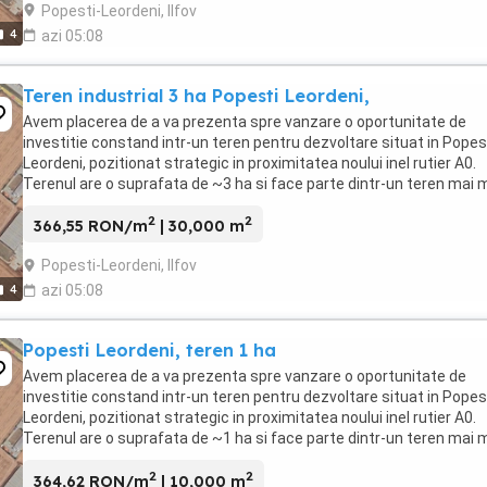
Popesti-Leordeni, Ilfov
4
azi 05:08
Teren industrial 3 ha Popesti Leordeni,
Avem placerea de a va prezenta spre vanzare o oportunitate de
investitie constand intr-un teren pentru dezvoltare situat in Popes
Leordeni, pozitionat strategic in proximitatea noului inel rutier A0.
Terenul are o suprafata de ~3 ha si face parte dintr-un teren mai 
cu suprafata totala de ...
2
2
366,55 RON/m
| 30,000 m
Popesti-Leordeni, Ilfov
4
azi 05:08
Popesti Leordeni, teren 1 ha
Avem placerea de a va prezenta spre vanzare o oportunitate de
investitie constand intr-un teren pentru dezvoltare situat in Popes
Leordeni, pozitionat strategic in proximitatea noului inel rutier A0.
Terenul are o suprafata de ~1 ha si face parte dintr-un teren mai 
cu suprafata totala de ...
2
2
364,62 RON/m
| 10,000 m