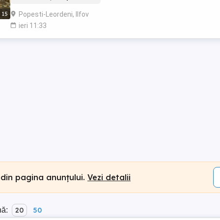
Popesti-Leordeni, Ilfov
15
ieri 11:33
 din pagina anunțului.
Vezi detalii
nă:
20
50