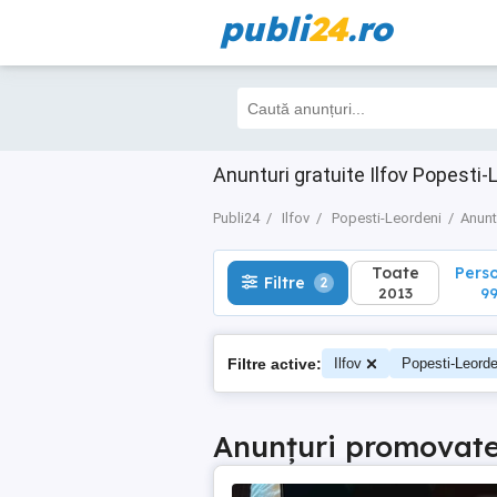
publi
24
.ro
Toate
Perso
Filtre
2
2013
993
Anunturi gratuite Ilfov Popesti-
Publi24
Ilfov
Popesti-Leordeni
Anunt
Toate
Pers
Filtre
2
2013
99
Filtre active:
Ilfov
Popesti-Leorde
Anunțuri promovat