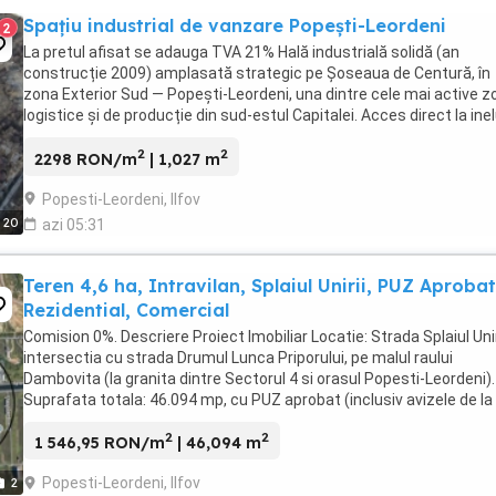
Spațiu industrial de vanzare Popești-Leordeni
2
La pretul afisat se adauga TVA 21% Hală industrială solidă (an
construcție 2009) amplasată strategic pe Șoseaua de Centură, în
zona Exterior Sud — Popești-Leordeni, una dintre cele mai active z
logistice și de producție din sud-estul Capitalei. Acces direct la inel
centură, conexiune rapidă către ...
2
2
2298 RON/m
| 1,027 m
Popesti-Leordeni, Ilfov
20
azi 05:31
Teren 4,6 ha, Intravilan, Splaiul Unirii, PUZ Aprobat
Rezidential, Comercial
Comision 0%. Descriere Proiect Imobiliar Locatie: Strada Splaiul Uniri
intersectia cu strada Drumul Lunca Priporului, pe malul raului
Dambovita (la granita dintre Sectorul 4 si orasul Popesti-Leordeni).
Suprafata totala: 46.094 mp, cu PUZ aprobat (inclusiv avizele de la
furnizorii de utilitati). Particularitati ...
2
2
1 546,95 RON/m
| 46,094 m
Popesti-Leordeni, Ilfov
2