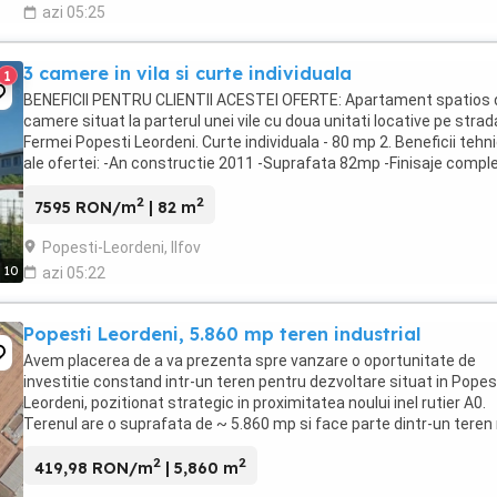
azi 05:25
3 camere in vila si curte individuala
1
BENEFICII PENTRU CLIENTII ACESTEI OFERTE: Apartament spatios 
camere situat la parterul unei vile cu doua unitati locative pe strad
Fermei Popesti Leordeni. Curte individuala - 80 mp 2. Beneficii tehn
ale ofertei: -An constructie 2011 -Suprafata 82mp -Finisaje compl
-2 grupuri ...
2
2
7595 RON/m
| 82 m
Popesti-Leordeni, Ilfov
10
azi 05:22
Popesti Leordeni, 5.860 mp teren industrial
Avem placerea de a va prezenta spre vanzare o oportunitate de
investitie constand intr-un teren pentru dezvoltare situat in Popes
Leordeni, pozitionat strategic in proximitatea noului inel rutier A0.
Terenul are o suprafata de ~ 5.860 mp si face parte dintr-un teren
mare, cu suprafata totala ...
2
2
419,98 RON/m
| 5,860 m