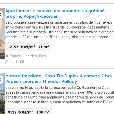
Apartament 4 camere decomandat cu grădină
proprie, Popești-Leordeni
Vă propunem spre vânzare un apartament spațios de 4 camere, si
într-o zonă centrală, liniștită și verde, cu clădiri de joasă înălțime.
Locuința are o suprafață utilă de 90 mp și beneficiază de o grădină
proprie de 38 mp, amenajată cu gazon și sistem de aspersoare, id
pentru relaxare, timp petrecut ...
2
2
12198 RON/m
| 71 m
Popesti-Leordeni, Ilfov
12
ieri 14:05
Mutare Imediata- Casa Tip Duplex 4 camere 2 bai
Popesti Leordeni Theodor Pallady
Casa de vis te asteapta la adresa perfecta! Cu 4 camere si 2 bai,
aceasta casa spatioasa are o suprafata utila de 109mp si o supra
construita de 60mp, fiind amplasata pe un teren generos de 150m
Racordata la toate utilitatile, casa beneficiaza de tamplarie PVC c
geam tripan, iar finisajele sunt ...
2
2
9129 RON/m
| 108 m