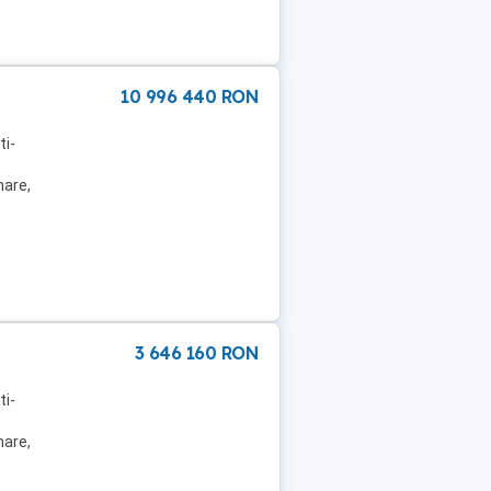
10 996 440 RON
ti-
mare,
3 646 160 RON
ti-
mare,