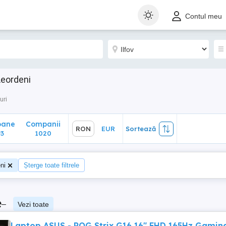
ane
Companii
RON
EUR
Sortează
Contul meu
1020
Leordeni
uri
oane
Companii
RON
EUR
Sortează
3
1020
ni
Șterge toate filtrele
e
–
Vezi toate
Laptop ASUS - ROG Strix G16 16" FHD 165Hz Gamin