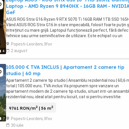
Laptop - AMD Ryzen 9 8940HX - 16GB RAM - NVIDI
GeF
ASUS ROG Strix G16 Ryzen 9 RTX 5070 Ti 16GB RAM 1TB SSD 165
Vând ASUS ROG Strix G16 în stare impecabilă, folosit foarte puțin ș
întreținut cu mare grijă. Laptopul funcționează perfect, fără defec
tehnice sau urme semnificative de utilizare. Este echipat cu un
procesor AMD Ryzen 9 8940HX ...
Popesti-Leordeni, Ilfov
2 august
4
105.000 € TVA INCLUS | Apartament 2 camere tip
studio | 60 mp
Apartament 2 camere tip studio | Ansamblu rezidential nou | 60,6 
total | 105.000 euro; TVA inclus Va propunem spre vanzare un
apartament modern de 2 camere tip studio, situat intr-un ansamb
rezidential nou, ideal atat pentru locuit, cat si pentru investitie.
Locuinta are o suprafata ...
2
2
9761 RON/m
| 56 m
Popesti-Leordeni, Ilfov
7
30 iulie