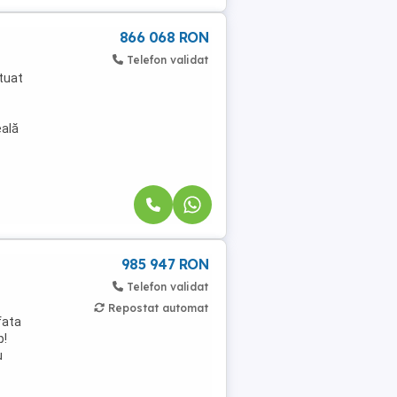
866 068 RON
Telefon validat
tuat
eală
985 947 RON
Telefon validat
Repostat automat
fata
p!
u