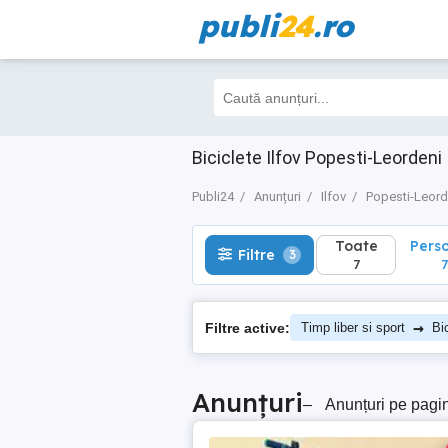
publi
24
.ro
Toate
Perso
Filtre
3
7
7
Biciclete Ilfov Popesti-Leordeni
Publi24
Anunțuri
Ilfov
Popesti-Leord
Toate
Pers
Filtre
3
7
7
→
Filtre active:
Timp liber si sport
Bi
Anunțuri
–
Anunțuri pe pagi