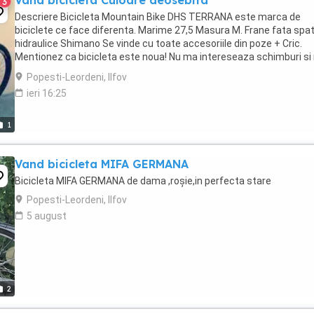
Vand bicicleta Culoare deosebita
3
Descriere Bicicleta Mountain Bike DHS TERRANA este marca de
biciclete ce face diferenta. Marime 27,5 Masura M. Frane fata spa
hidraulice Shimano Se vinde cu toate accesoriile din poze + Cric.
Mentionez ca bicicleta este noua! Nu ma intereseaza schimburi si
raspund la negocieri! Scurta descriere ...
Popesti-Leordeni, Ilfov
ieri 16:25
1
Vand bicicleta MIFA GERMANA
Bicicleta MIFA GERMANA de dama ,roșie,in perfecta stare
Popesti-Leordeni, Ilfov
5 august
2