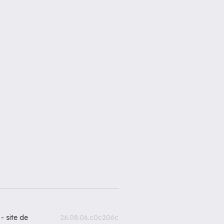
 -
site de
26.08.06.c0c206c