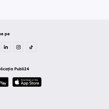
ne pe
licația Publi24