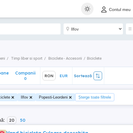
ane
Companii
RON
EUR
Sortează
Contul meu
0
eni
Timp liber si sport
Biciclete - Accesorii
Biciclete
oane
Companii
RON
EUR
Sortează
0
ciclete
Ilfov
Popesti-Leordeni
Șterge toate filtrele
nă:
20
50