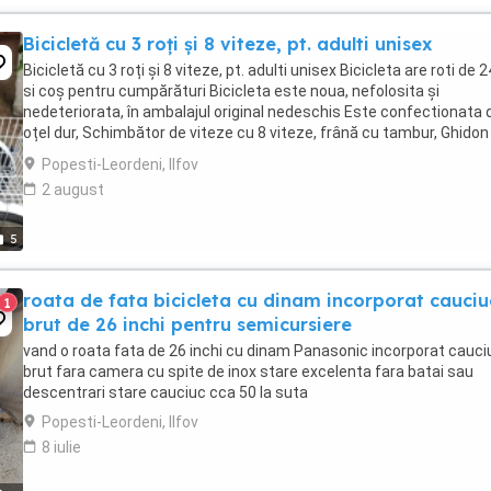
Bicicletă cu 3 roți și 8 viteze, pt. adulti unisex
Bicicletă cu 3 roți și 8 viteze, pt. adulti unisex Bicicleta are roti de 24
si coș pentru cumpărături Bicicleta este noua, nefolosita și
nedeteriorata, în ambalajul original nedeschis Este confectionata 
oțel dur, Schimbător de viteze cu 8 viteze, frână cu tambur, Ghidon
Cruiser, Anvelope ...
Popesti-Leordeni, Ilfov
2 august
5
roata de fata bicicleta cu dinam incorporat cauciu
1
brut de 26 inchi pentru semicursiere
vand o roata fata de 26 inchi cu dinam Panasonic incorporat cauci
brut fara camera cu spite de inox stare excelenta fara batai sau
descentrari stare cauciuc cca 50 la suta
Popesti-Leordeni, Ilfov
8 iulie