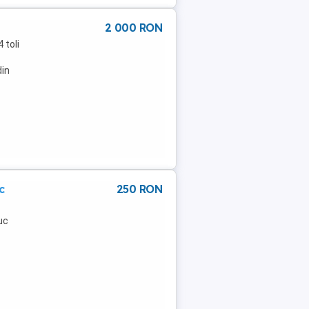
2 000 RON
 toli
din
c
250 RON
uc