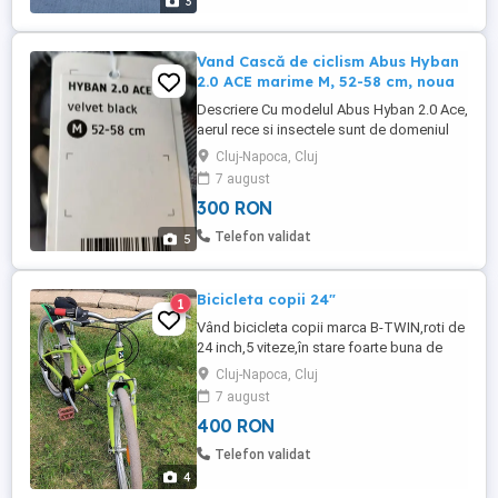
3
Vand Cască de ciclism Abus Hyban
2.0 ACE marime M, 52-58 cm, noua
Descriere Cu modelul Abus Hyban 2.0 Ace,
aerul rece si insectele sunt de domeniul
trecutului. Trebuie doar sa tragi simplu in
Cluj-Napoca, Cluj
jos vizorul generos si sa te bucuri de
7 august
priveliste fara flux de aer in ochi. Carcasa
300 RON
ABS solid cu interior spuma EPS Elemente
reflectorizante Plasa contra insectelor,
Telefon validat
5
protectie ...
Bicicleta copii 24"
1
Vând bicicleta copii marca B-TWIN,roti de
24 inch,5 viteze,în stare foarte buna de
functionare.Predare personala în Cluj
Cluj-Napoca, Cluj
Napoca.
7 august
400 RON
Telefon validat
4