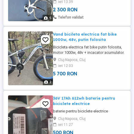
ieri 13:39
Cauciucuri Michelin Spite plate pt
2 300 RON
aerodinamica sporita, Tija sa din carbon
Se poate vedea in Floresti
Telefon validat
5
Vand bicileta electrica fat bike
1000w, 48v, putin folosita
Bicicleta electrica fat bike putin folosita,
motor 1000w, 48v + incacator acumulator.
Permite setarea de la 0 la 100% electric la
Cluj-Napoca, Cluj
folosire. Predare doar fizic in Cluj-Napoca.
ieri 12:03
5 700 RON
2
36V 17Ah 612wh baterie pentru
biciclete electrice
baterie pentru biciclete electrice
Cluj-Napoca, Cluj
ieri 11:27
500 RON