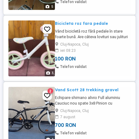
Telefon validat
5
Bicicleta roz fara pedale
Vând bicicletă roz fără pedale în stare
foarte bună. Are câteva lovituri sau julituri
ale vopselei în rest este perfect
Cluj-Napoca, Cluj
funcțională. Predare personala în Cluj-
ieri 08:23
Napoca.
100 RON
Telefon validat
3
Vand Scott 28 trekking gravel
2
Echipare shimano alivio Full aluminiu
Cauciuc nou spate 3x8 Pinion cu
megarange 11 34 Am si pipa de130mm
Cluj-Napoca, Cluj
Cadru M Cadrul are 3 indentari deasupra
7 august
rotii fata fara fisuri Pedale pentru spd
700 RON
Telefon validat