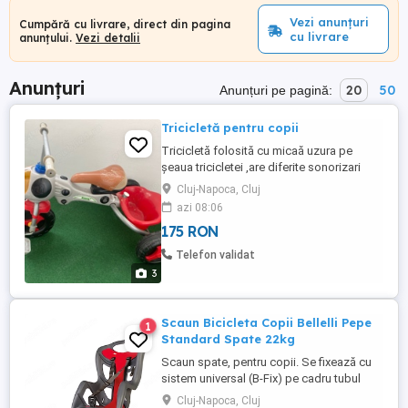
Vezi anunțuri
Cumpără cu livrare, direct din pagina
cu livrare
anunțului.
Vezi detalii
Anunțuri
20
50
Anunțuri pe pagină:
Tricicletă pentru copii
Tricicletă folosită cu micaă uzura pe
șeaua tricicletei ,are diferite sonorizari
,imitație de animale și diferite melodii .
Cluj-Napoca, Cluj
azi 08:06
175 RON
Telefon validat
3
Scaun Bicicleta Copii Bellelli Pepe
1
Standard Spate 22kg
Scaun spate, pentru copii. Se fixează cu
sistem universal (B-Fix) pe cadru tubul
șeii. Utilizare recomandată până la maxim
Cluj-Napoca, Cluj