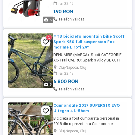
7 ani. Greutatea maximă suportată: 22 kg.
ieri 22:49
Centură de siguranţă (necesită o singură
190 RON
mână pentru acţionare). Spaţios, suport
reglabil pentru picioare. Cadru din plastic
Telefon validat
5
(se curăţă ...
MTB bicicleta mountain bike Scott
1
Spark 950 full suspension Fox
marime L roti 29"
DENUMIRE (MARCA): Scott CATEGORIE:
XC-Trail CADRU: Spark 3 Alloy SL 6011
custom butted Hydroformed tubes
Cluj-Napoca, Cluj
tapered Headtube BB92 Boost 12x148mm
ieri 22:49
2.6 tire compatible FURCA: FOX 32 Float
6 800 RON
Rhythm Grip 3 3-Modes 15x110mm QR
5
axle tapered steerer 44mm offset Reb.
Telefon validat
Adj. Lockout 120mm travel SCOTT ...
Cannondale 2017 SUPERSIX EVO
Ultegra 4 L-56cm
Bicicleta a fost cumparata personal in
2018 din reprezntanta Cannondale
Bucuresti, pret pe factura 7100 ron
Cluj-Napoca, Cluj
Incepand cu 2021 a trecut printr-o serie de