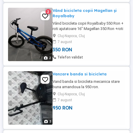
Vând bicicleta copii Magellan și
2
Royalbaby
Vând bicicleta copii Royalbaby 550 Ron +
roti ajutatoare 16" Magellan 350 Ron +roti
ajutatoare 12" Predare personala Cluj
Cluj-Napoca, Cluj
Stare bună.
7 august
350 RON
Telefon validat
2
Vanzare banda si bicicleta
Vand banda si bicicleta mecanica stare
buna amandoua la 950 ron.
Cluj-Napoca, Cluj
7 august
950 RON
3