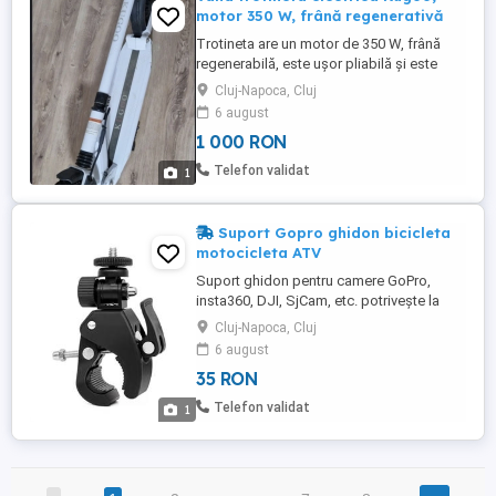
motor 350 W, frână regenerativă
Trotineta are un motor de 350 W, frână
regenerabilă, este ușor pliabilă și este
folosita doar de câteva ori.
Cluj-Napoca, Cluj
6 august
1 000 RON
Telefon validat
1
Suport Gopro ghidon bicicleta
motocicleta ATV
Suport ghidon pentru camere GoPro,
insta360, DJI, SjCam, etc. potrivește la
bicicletă, motociclete, ATV predare în Cluj-
Cluj-Napoca, Cluj
Napoca sau livrare prin curier easybox
6 august
35 RON
Telefon validat
1