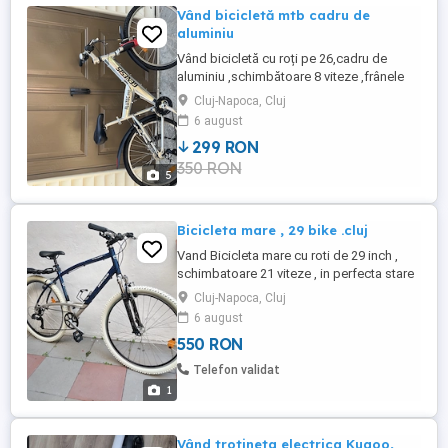
Vând bicicletă mtb cadru de
aluminiu
Vând bicicletă cu roți pe 26,cadru de
aluminiu ,schimbătoare 8 viteze ,frânele
funcționează
Cluj-Napoca, Cluj
6 august
299 RON
350 RON
5
Bicicleta mare , 29 bike .cluj
Vand Bicicleta mare cu roti de 29 inch ,
schimbatoare 21 viteze , in perfecta stare
de functionare . se poate vedea si proba
Cluj-Napoca, Cluj
in zona Parcul Central sau daca este cazul
6 august
o pot aduce la domiciliu in cluj !
550 RON
Telefon validat
1
Vând trotineta electrica Kugoo,