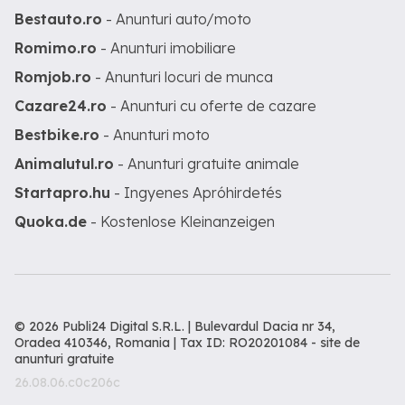
Bestauto.ro
- Anunturi auto/moto
Romimo.ro
- Anunturi imobiliare
Romjob.ro
- Anunturi locuri de munca
Cazare24.ro
- Anunturi cu oferte de cazare
Bestbike.ro
- Anunturi moto
Animalutul.ro
- Anunturi gratuite animale
Startapro.hu
- Ingyenes Apróhirdetés
Quoka.de
- Kostenlose Kleinanzeigen
© 2026 Publi24 Digital S.R.L. | Bulevardul Dacia nr 34,
Oradea 410346, Romania | Tax ID: RO20201084 -
site de
anunturi gratuite
26.08.06.c0c206c