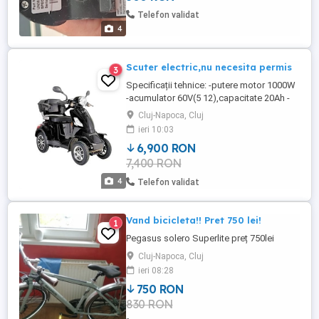
Telefon validat
4
Scuter electric,nu necesita permis
3
Specificații tehnice: -putere motor 1000W
-acumulator 60V(5 12),capacitate 20Ah -
consum 2-3Kh 100Km -timp de încărcare
Cluj-Napoca, Cluj
4-8 ore -autonomie maxima 55 Km -viteza
ieri 10:03
maxima 25 Km h -greutatea maxima 135
6,900 RON
Kg -dimensiune anvelope 3.00-8 -dispune
7,400 RON
de portbagaj si Cos de depozitare situate
in partea din spate -scaunul ...
4
Telefon validat
Vand bicicleta!! Pret 750 lei!
1
Pegasus solero Superlite preț 750lei
Cluj-Napoca, Cluj
ieri 08:28
750 RON
830 RON