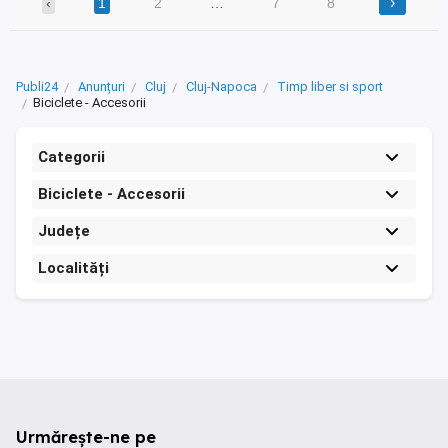
›
‹
1
2
…
7
8
Publi24
Anunțuri
Cluj
Cluj-Napoca
Timp liber si sport
Biciclete - Accesorii
Categorii
Biciclete - Accesorii
Județe
Localități
Urmărește-ne pe