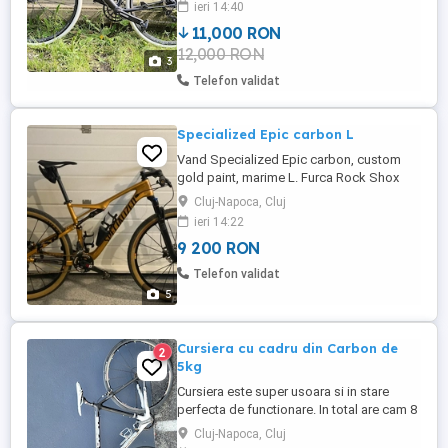
ieri 14:40
upgrade-uri: - Pipa carbon Zipp SL Sprint
11,000 RON
100mm - Sa Specialized Sitero 155mm -
12,000 RON
Ghidon Prime Primavera Aero Carbon
3
40cm - Roti Campagnolo Shamal Mille ...
Telefon validat
Specialized Epic carbon L
Vand Specialized Epic carbon, custom
gold paint, marime L. Furca Rock Shox
Reba 100mm, spate Specialized Fox
Cluj-Napoca, Cluj
Future Shock cu Brain(blocare automata)
ieri 14:22
de 100mm, roti Mavic Crossmax, Manete
9 200 RON
schimbator Sram XX, angrenaj si
schimbator Sram XO carbon 2x10, pedale
Telefon validat
Shimano XT, tija de sa S-Works carbon,
5
Ghidon ...
Cursiera cu cadru din Carbon de
2
5kg
Cursiera este super usoara si in stare
perfecta de functionare. In total are cam 8
kg. Detalii: Cursiera din carbon Cadru M
Cluj-Napoca, Cluj
2x9 vieteze integrate in manerul de franare