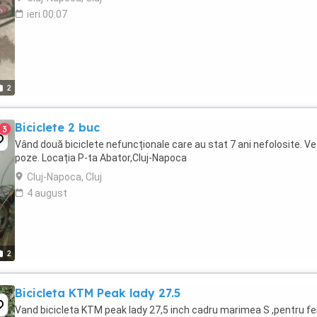
ieri 00:07
2
Biciclete 2 buc
3
Vând două biciclete nefuncționale care au stat 7 ani nefolosite. Ve
poze. Locația P-ta Abator,Cluj-Napoca
Cluj-Napoca, Cluj
4 august
2
Bicicleta KTM Peak lady 27.5
Vand bicicleta KTM peak lady 27,5 inch cadru marimea S ,pentru f