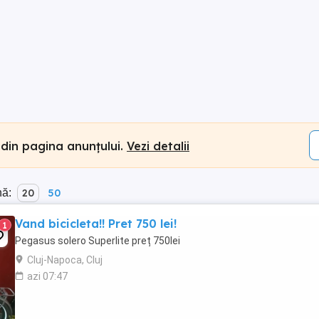
 din pagina anunțului.
Vezi detalii
nă:
20
50
Vand bicicleta!! Pret 750 lei!
1
Pegasus solero Superlite preț 750lei
Cluj-Napoca, Cluj
azi 07:47