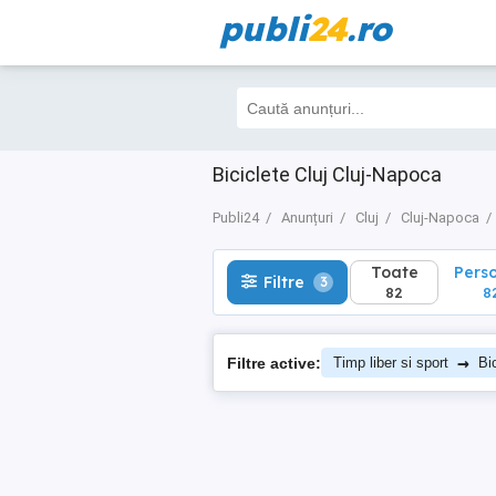
publi
24
.ro
Toate
Perso
Filtre
3
82
82
Biciclete Cluj Cluj-Napoca
Publi24
Anunțuri
Cluj
Cluj-Napoca
Toate
Pers
Filtre
3
82
8
→
Filtre active:
Timp liber si sport
Bi