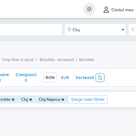
ane
Companii
RON
EUR
Sortează
Contul meu
0
Timp liber si sport
Biciclete - Accesorii
Biciclete
oane
Companii
RON
EUR
Sortează
2
0
ciclete
Cluj
Cluj-Napoca
Șterge toate filtrele