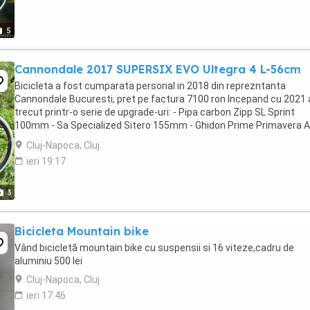
5
Cannondale 2017 SUPERSIX EVO Ultegra 4 L-56cm
Bicicleta a fost cumparata personal in 2018 din reprezntanta
Cannondale Bucuresti, pret pe factura 7100 ron Incepand cu 2021 
trecut printr-o serie de upgrade-uri: - Pipa carbon Zipp SL Sprint
100mm - Sa Specialized Sitero 155mm - Ghidon Prime Primavera 
Carbon 40cm - Roti Campagnolo Shamal Mille ...
Cluj-Napoca, Cluj
ieri 19:17
3
Bicicleta Mountain bike
Vând bicicletă mountain bike cu suspensii si 16 viteze,cadru de
aluminiu 500 lei
Cluj-Napoca, Cluj
ieri 17:46