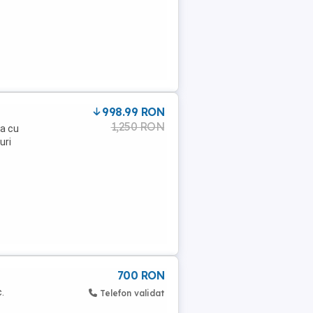
998.99 RON
1,250 RON
ta cu
uri
700 RON
.
Telefon validat