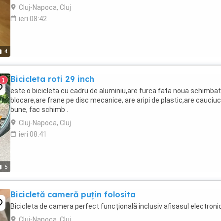
Cluj-Napoca, Cluj
ieri 08:42
4
Bicicleta roti 29 inch
1
este o bicicleta cu cadru de aluminiu,are furca fata noua schimba
blocare,are frane pe disc mecanice, are aripi de plastic,are cauciuc
bune, fac schimb .
Cluj-Napoca, Cluj
ieri 08:41
5
Bicicletă cameră puțin folosita
Bicicleta de camera perfect funcțională inclusiv afisasul electronic
Cluj-Napoca, Cluj