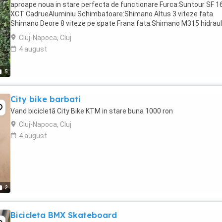
aproape noua in stare perfecta de functionare Furca:Suntour SF 1
XCT CadrueAluminiu Schimbatoare:Shimano Altus 3 viteze fata.
Shimano Deore 8 viteze pe spate Frana fata:Shimano M315 hidraul
Disc Frana spate:Shimano M315 hidraulica ...
Cluj-Napoca, Cluj
4 august
5
City bike barbati
Vand bicicletă City Bike KTM in stare buna 1000 ron
Cluj-Napoca, Cluj
4 august
2
Bicicleta BMX Skateboard