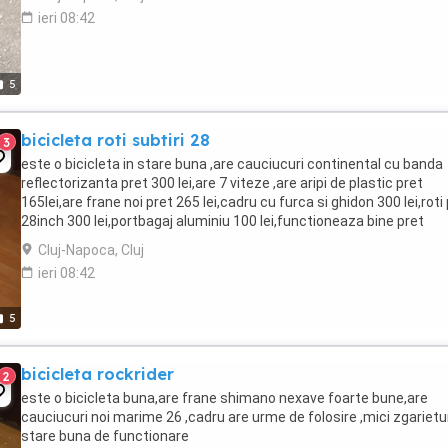
ieri 08:42
5
bicicleta roti subtiri 28
3
este o bicicleta in stare buna ,are cauciucuri continental cu banda
reflectorizanta pret 300 lei,are 7 viteze ,are aripi de plastic pret
165lei,are frane noi pret 265 lei,cadru cu furca si ghidon 300 lei,roti
28inch 300 lei,portbagaj aluminiu 100 lei,functioneaza bine pret
negociabil,trimite ti m ...
Cluj-Napoca, Cluj
ieri 08:42
5
bicicleta rockrider
2
este o bicicleta buna,are frane shimano nexave foarte bune,are
cauciucuri noi marime 26 ,cadru are urme de folosire ,mici zgarieturi
stare buna de functionare