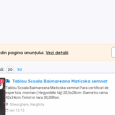
 din pagina anunțului.
Vezi detalii
nă:
20
50
Tablou Scoala Baimareana Maticska semnat
1
Tablou Scoala Baimareana Maticska semnat Fara certificat de
expertiza. montan ( Hegyvidéki táj) 20,5x28cm. Diametru rama
42x34cm.Trimit in tara 30,00Ron.
Gheorgheni, Harghita
ieri 13:13