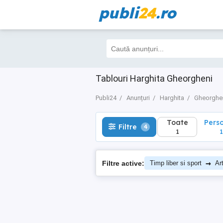
publi
24
.ro
Toate
Perso
Filtre
4
1
1
Tablouri Harghita Gheorgheni
Publi24
Anunțuri
Harghita
Gheorghe
Toate
Pers
Filtre
4
1
1
→
Filtre active:
Timp liber si sport
Art