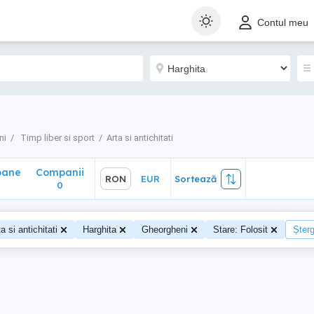
ane
Companii
RON
EUR
Sortează
Contul meu
0
ni
Timp liber si sport
Arta si antichitati
oane
Companii
RON
EUR
Sortează
0
a si antichitati
Harghita
Gheorgheni
Stare: Folosit
Șterg