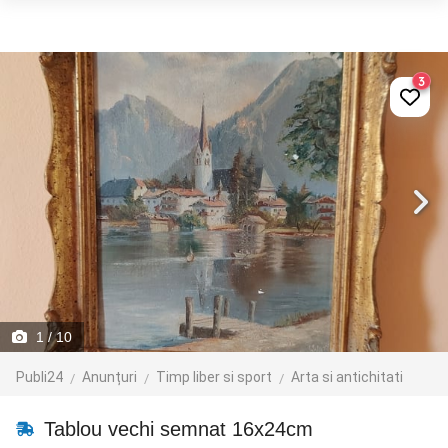
3
1
/ 10
Publi24
Anunțuri
Timp liber si sport
Arta si antichitati
Tablou vechi semnat 16x24cm