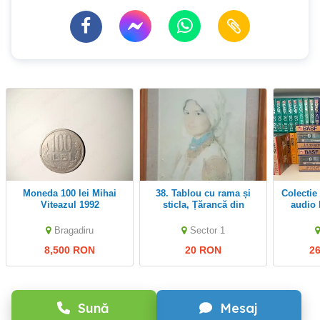
Moneda 100 lei Mihai
38. Tablou cu rama și
Colectie unica 770 casete
Viteazul 1992
sticla, Țărancă din
audio 
Muscel de Grigorescu
Bragadiru
Sector 1
8,500 RON
20 RON
2
Sună
Mesaj