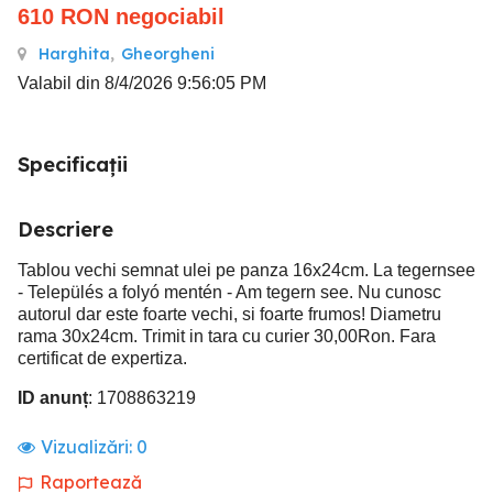
610
RON
negociabil
Harghita
,
Gheorgheni
Valabil din 8/4/2026 9:56:05 PM
Specificații
Descriere
Tablou vechi semnat ulei pe panza 16x24cm. La tegernsee
- Település a folyó mentén - Am tegern see. Nu cunosc
autorul dar este foarte vechi, si foarte frumos! Diametru
rama 30x24cm. Trimit in tara cu curier 30,00Ron. Fara
certificat de expertiza.
ID anunț
: 1708863219
Vizualizări:
0
Raportează