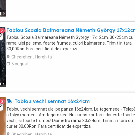
5
Tablou Scoala Baimareana Németh György 17x12c
2
Tablou Scoala Baimareana Németh György 17x12cm. 30x25cm cu
rama. ulei pe lemn, foarte frumos, culori baimarene. Trimit in tara
30,00Ron. Fara certificat de expertiza.
Gheorgheni, Harghita
5 august
4
Tablou vechi semnat 16x24cm
3
Tablou vechi semnat ulei pe panza 16x24cm. La tegernsee - Telep
a folyó mentén - Am tegern see. Nu cunosc autorul dar este foarte
vechi, si foarte frumos! Diametru rama 30x24cm. Trimit in tara cu
curier 30,00Ron. Fara certificat de expertiza.
Gheorgheni, Harghita