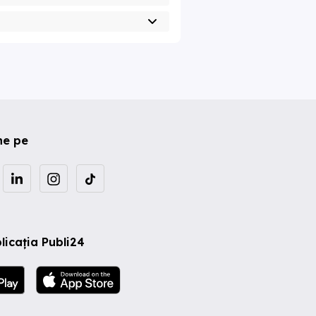
ne pe
licația Publi24