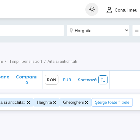
ane
Companii
RON
EUR
Sortează
Contul meu
0
ni
Timp liber si sport
Arta si antichitati
oane
Companii
RON
EUR
Sortează
4
0
a si antichitati
Harghita
Gheorgheni
Șterge toate filtrele