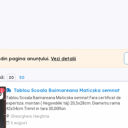
 din pagina anunțului.
Vezi detalii
nă:
20
50
Tablou Scoala Baimareana Maticska semnat
1
Tablou Scoala Baimareana Maticska semnat Fara certificat de
expertiza. montan ( Hegyvidéki táj) 20,5x28cm. Diametru rama
42x34cm.Trimit in tara 30,00Ron.
Gheorgheni, Harghita
6 august