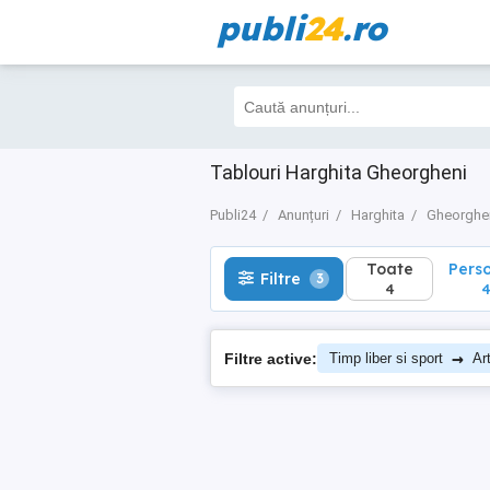
publi
24
.ro
Toate
Perso
Filtre
3
4
4
Tablouri Harghita Gheorgheni
Publi24
Anunțuri
Harghita
Gheorghe
Toate
Pers
Filtre
3
4
→
Filtre active:
Timp liber si sport
Art