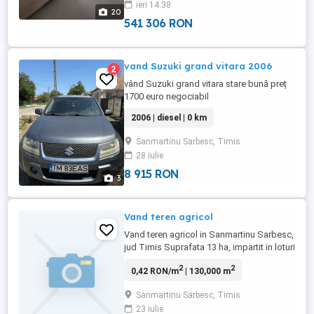
ieri 14:38
pomi fructiferi .Merita vazuta ! Mai multe in
20
formatii la ...
541 306 RON
vand Suzuki grand vitara 2006
2
vând Suzuki grand vitara stare bună preț
1700 euro negociabil
2006 | diesel | 0 km
Sanmartinu Sarbesc, Timis
28 iulie
8 915 RON
3
Vand teren agricol
Vand teren agricol in Sanmartinu Sarbesc,
jud Timis Suprafata 13 ha, impartit in loturi
cu suprafete diferite. In prezent este in
2
2
0,42 RON/m
| 130,000 m
arenda. Actele sunt in ordine. Pret 10.500
euro per ha tel
Sanmartinu Sarbesc, Timis
23 iulie