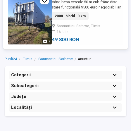
Vând bena cereale 50 m cub frâne disc
stare funcțională 9500 euro negociabil an
2008
2008 | hibrid | 0 km
Sanmartinu Sarbesc, Timis
16 iulie
49 800 RON
9
Publi24
Timis
Sanmartinu Sarbesc
Anunturi
Categorii
Subcategorii
Județe
Localități