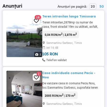
Anunțuri
20
50
Anunțuri pe pagină:
Teren intravilan langa Timisoara
18
Teren intravilan,2878mp cu numar de
casa, front stradal 19m cu utilitati, asfalt,
la 15-20 min de Timisoara,15 mp, pentru
2
2
0,04 RON/m
| 2,878 m
mai multe informati contact
Sanmartinu Sarbesc, Timis
ieri 16:48
105 RON
2
Telefon validat
Casa individuala comuna Peciu -
2
Nou
De vanzare casa in comuna Peciu Nou,
loc.Sanmartinu Sarbesc, suprafata teren
1399 mp, suprafata casei 270 m, pe parter
2
2
2005 RON/m
| 270 m
, pe colt, 2 fronturi stradale , o anexa din
caramida in curte care poate fi
Sanmartinu Sarbesc, Timis
transformata in spatiu de locuit, curte cu