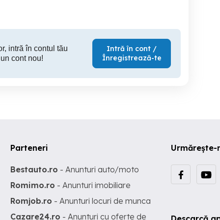
70,500 EUR
929,000 EUR
3
r, intră în contul tău
Intră în cont /
Înregistrează-te
 un cont nou!
Parteneri
Urmărește-
Bestauto.ro
- Anunturi auto/moto
Romimo.ro
- Anunturi imobiliare
Romjob.ro
- Anunturi locuri de munca
Cazare24.ro
- Anunturi cu oferte de
Descarcă ap