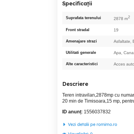
Specificații
2
Suprafata terenului
2878 m
Front stradal
19
Amenajare strazi
Asfaltate, 
Utilitati generale
Apa, Canal
Alte caracteristici
Acces auto,
Descriere
Teren intravilan,2878mp cu numar de
20 min de Timisoara,15 mp, pentru
ID anunț
: 1556037832
Vezi detalii pe romimo.ro
Vizualizări:
0