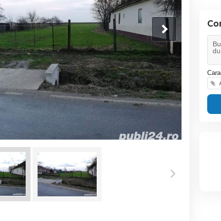
Co
Cara
A