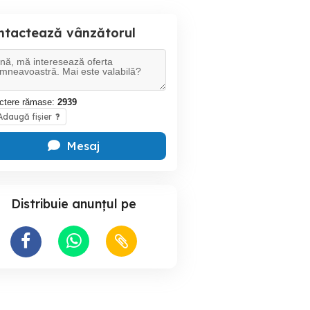
ntactează vânzătorul
ctere rămase:
2939
daugă fișier
?
Mesaj
Distribuie anunțul pe