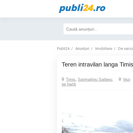
publi
24
.ro
Publi24
Anunțuri
Imobiliare
De vanz
Teren intravilan langa Timi
Timis
,
Sanmartinu Sarbesc
Vezi
pe hartă