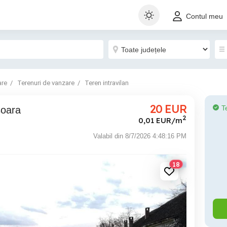
Contul meu
are
Terenuri de vanzare
Teren intravilan
20
EUR
T
soara
2
0,01 EUR/m
Valabil din 8/7/2026 4:48:16 PM
18