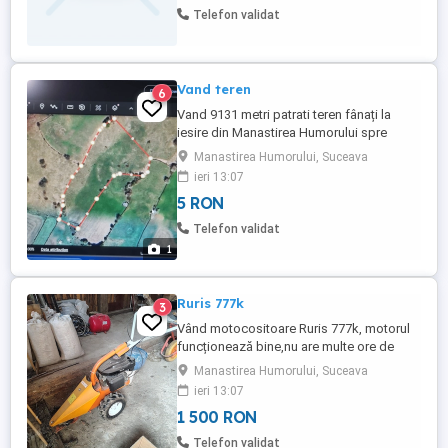
Telefon validat
Vand teren
6
Vand 9131 metri patrati teren fânați la
iesire din Manastirea Humorului spre
Poiana Micului,zona Todan(in camp).Mai
Manastirea Humorului, Suceava
multe detalii la telefon.
ieri 13:07
5 RON
Telefon validat
1
Ruris 777k
3
Vând motocositoare Ruris 777k, motorul
funcționează bine,nu are multe ore de
funcționare.
Manastirea Humorului, Suceava
ieri 13:07
1 500 RON
Telefon validat