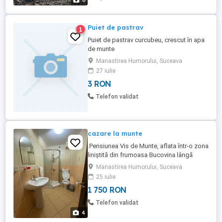
6
Puiet de pastrav
1
Puiet de pastrav curcubeu, crescut în apa
de munte
Manastirea Humorului, Suceava
27 iulie
3 RON
Telefon validat
cazare la munte
.Pensiunea Vis de Munte, aflata într-o zona
liniștită din frumoasa Bucovina lângă
pădure,va oferă 7 camere cu bai proprii,
Manastirea Humorului, Suceava
living spatios, bucătărie complet utilata,
25 iulie
foișor cu grătar,ceaun,disc,loc de joaca
1 750 RON
pentru copii, biliard, trambulina, leagăne,
parcare. Ciubar cu apa sarata care se
Telefon validat
achita separat.Se ...
4