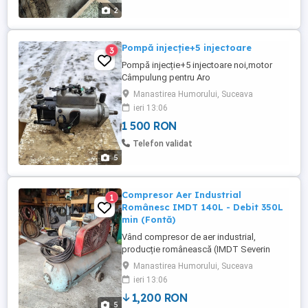
2
Pompă injecție+5 injectoare
3
Pompă injecție+5 injectoare noi,motor
Câmpulung pentru Aro
Manastirea Humorului, Suceava
ieri 13:06
1 500 RON
Telefon validat
5
Compresor Aer Industrial
1
Românesc IMDT 140L - Debit 350L
min (Fontă)
Vând compresor de aer industrial,
producție românească (IMDT Severin
Timpuri Noi), foarte robust și fiabil.
Manastirea Humorului, Suceava
Specificații tehnice: Capacitate butelie:
ieri 13:06
140 Litri Model pompă: ECR 350 (Debit
1,200 RON
aspirat aprox. 350 litri minut). Presiune:
5