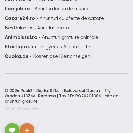
Romjob.ro
- Anunturi locuri de munca
Cazare24.ro
- Anunturi cu oferte de cazare
Bestbike.ro
- Anunturi moto
Animalutul.ro
- Anunturi gratuite animale
Startapro.hu
- Ingyenes Apróhirdetés
Quoka.de
- Kostenlose Kleinanzeigen
© 2026 Publi24 Digital S.R.L. | Bulevardul Dacia nr 34,
Oradea 410346, Romania | Tax ID: RO20201084 -
site de
anunturi gratuite
26.08.03.eea190d