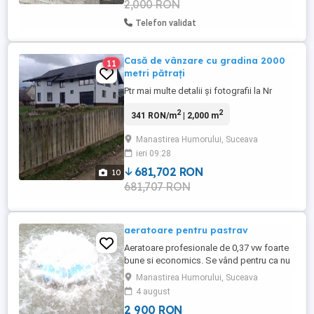
2,000 RON
Rezervor testat, funcționează perfect la 8-
10 bari. An fabricație: ...
Telefon validat
Casă de vânzare cu gradina 2000
11
metri pătrați
Ptr mai multe detalii și fotografii la Nr
2
2
341 RON/m
| 2,000 m
Manastirea Humorului, Suceava
ieri 09:28
681,702 RON
10
681,707 RON
aeratoare pentru pastrav
Aeratoare profesionale de 0,37 vw foarte
bune si economics. Se vând pentru ca nu
le mai folosesc. Pret acum 2900 lei. Eu
Manastirea Humorului, Suceava
leam cumparat cu 4200 lei
4 august
2 900 RON