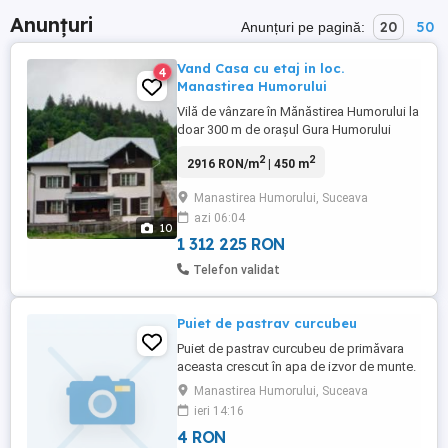
Anunțuri
20
50
Anunțuri pe pagină:
Vand Casa cu etaj in loc.
4
Manastirea Humorului
Vilă de vânzare în Mănăstirea Humorului la
doar 300 m de orașul Gura Humorului
Proprietate spațioasă, ideală pentru locuit
2
2
2916 RON/m
| 450 m
sau investiție turistică, compusă din:
Construcție solidă (an 2000), din cărămidă
Manastirea Humorului, Suceava
izolată cu BCA, cu ziduri de 60 cm
azi 06:04
grosime Teren generos de 3.000 mp
10
Demisol + Parter + Etaj ...
1 312 225 RON
Telefon validat
Puiet de pastrav curcubeu
Puiet de pastrav curcubeu de primăvara
aceasta crescut în apa de izvor de munte.
Pret 1 leu buc.
Manastirea Humorului, Suceava
ieri 14:16
4 RON