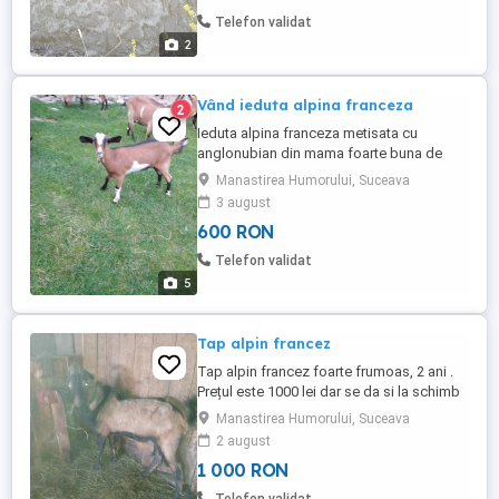
Telefon validat
2
Vând ieduta alpina franceza
2
Ieduta alpina franceza metisata cu
anglonubian din mama foarte buna de
lapte
Manastirea Humorului, Suceava
3 august
600 RON
Telefon validat
5
Tap alpin francez
Tap alpin francez foarte frumoas, 2 ani .
Prețul este 1000 lei dar se da si la schimb
pe ceriale (porumb, grîu, orz,ovaz) sau
Manastirea Humorului, Suceava
furaje (baloti). TOATE DE CALITATE
2 august
1 000 RON