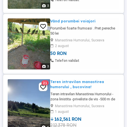
Telefon validat
3
Vând porumbei voiajori
Porumbei foarte frumoasi . Pret pereche
50 lei
Manastirea Humorului, Suceava
2 august
50 RON
Telefon validat
3
Teren intravilan manastirea
21
humorului , bucovina!
Teren intravilan Manastirea Humorului -
zona linistita -priveliste de vis -500 m de
monument -Manastirea Humorului -ideala
Manastirea Humorului, Suceava
pentru constructii de orice tip -
1 august
oportunitate turistica/investitii -suprafata
162,561 RON
dreapta -1500m patrati
212,378 RON