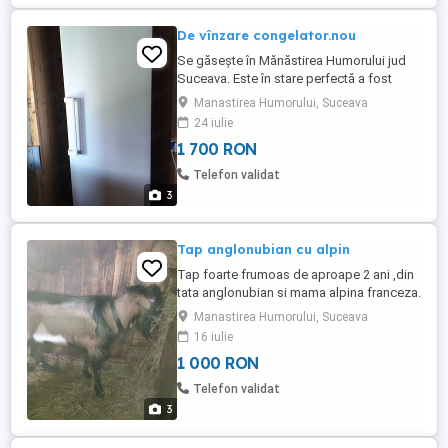
De vînzare congelator.nou
Se găsește în Mănăstirea Humorului jud
Suceava. Este în stare perfectă a fost
folosit o singură dată aproximativ două
Manastirea Humorului, Suceava
luni.
24 iulie
1 700 RON
Telefon validat
3
Tap anglonubian cu alpin
Tap foarte frumoas de aproape 2 ani ,din
tata anglonubian si mama alpina franceza.
Prețul este 1000 lei sau se vinde pe ceriale
Manastirea Humorului, Suceava
(porumb, grîu, orz,ovaz)sau pe furaje
16 iulie
(baloti) TOATE DE CALITATE
1 000 RON
Telefon validat
3