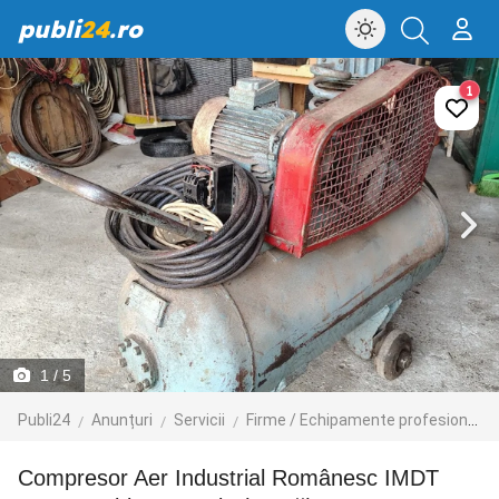
publi
24
.ro
1
1
/ 5
Publi24
Anunțuri
Servicii
Firme / Echipamente profesionale
Compresor Aer Industrial Românesc IMDT