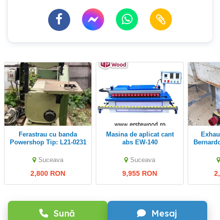
Ferastrau cu banda
Masina de aplicat cant
Exhaustor industrial
Powershop Tip: L21-0231
abs EW-140
Bernardo DC
Suceava
Suceava
2,800 RON
9,955 RON
2
Sună
Mesaj