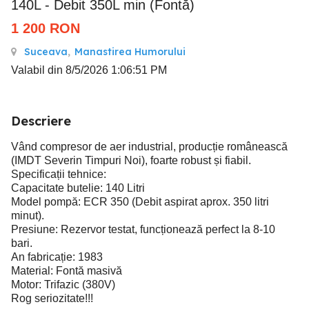
140L - Debit 350L min (Fontă)
1 200
RON
Suceava
,
Manastirea Humorului
Valabil din 8/5/2026 1:06:51 PM
Descriere
Vând compresor de aer industrial, producție românească
(IMDT Severin Timpuri Noi), foarte robust și fiabil.
Specificații tehnice:
Capacitate butelie: 140 Litri
Model pompă: ECR 350 (Debit aspirat aprox. 350 litri
minut).
Presiune: Rezervor testat, funcționează perfect la 8-10
bari.
An fabricație: 1983
Material: Fontă masivă
Motor: Trifazic (380V)
Rog seriozitate!!!