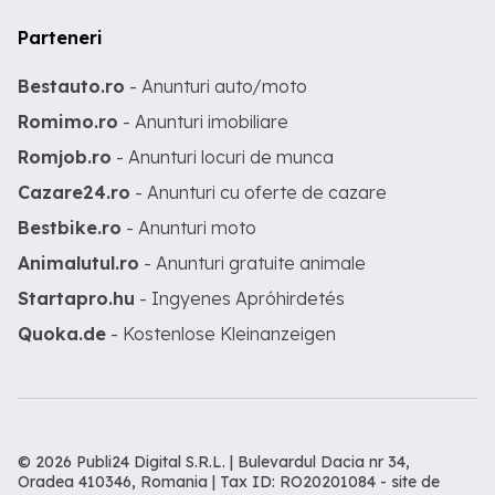
Parteneri
Bestauto.ro
- Anunturi auto/moto
Romimo.ro
- Anunturi imobiliare
Romjob.ro
- Anunturi locuri de munca
Cazare24.ro
- Anunturi cu oferte de cazare
Bestbike.ro
- Anunturi moto
Animalutul.ro
- Anunturi gratuite animale
Startapro.hu
- Ingyenes Apróhirdetés
Quoka.de
- Kostenlose Kleinanzeigen
© 2026 Publi24 Digital S.R.L. | Bulevardul Dacia nr 34,
Oradea 410346, Romania | Tax ID: RO20201084 -
site de