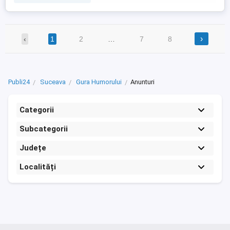
›
‹
1
2
…
7
8
Publi24
Suceava
Gura Humorului
Anunturi
Categorii
Subcategorii
Județe
Localități