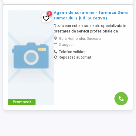
Agenti de curatenie - farmacii Gura
2
Humorului ( jud .Suceava)
Deziclean este o societate specializata in
prestarea de servicii profesionale de
curatenie. Compania noastra asigura
Gura Humorului, Suceava
servicii de curatenie in aproape toate
3 august
orasele mari din Romania. Suntem in
Telefon validat
cautare de agenti de curatenie pentru
Repostat automat
farmacii. Program part-time Atributii:
Efectuarea si asigurarea activitații ...
Promovat