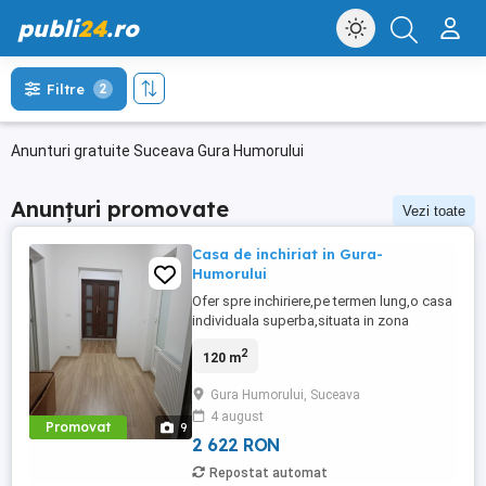
publi
24
.ro
Filtre
2
Anunturi gratuite Suceava Gura Humorului
Anunțuri promovate
Vezi toate
Casa de inchiriat in Gura-
Humorului
Ofer spre inchiriere,pe termen lung,o casa
individuala superba,situata in zona
centrala a orasului.Proprietatea a fost
2
120 m
complet renovata recent si are o izolare
termica excelenta.E formata din doua
Gura Humorului, Suceava
dormitoare spatioase,living open -space
4 august
cu bucatarie noua,,complet utilata,o baie
Promovat
9
moderna si o centrala ...
2 622 RON
Repostat automat