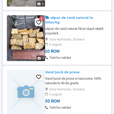
5
săpun de casă natural la
3
10lei/kg
săpun de casă natural făcut după rețetă
populară.
Gura Humorului, Suceava
6 august
10 RON
Telefon validat
1
Vand țuică de prune.
Vand țuică de prune si tescovina 100%
naturala la 40 de grade.
Gura Humorului, Suceava
5 august
30 RON
Telefon validat