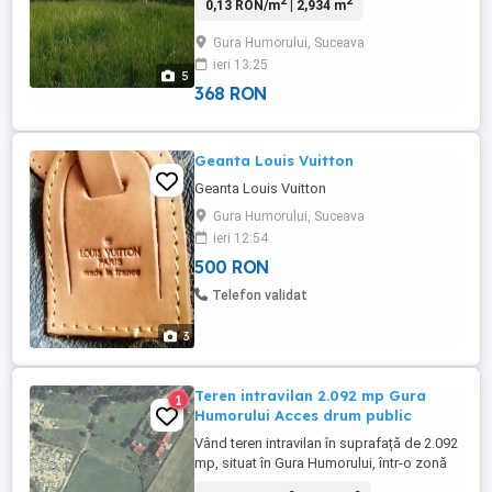
2
2
0,13 RON/m
| 2,934 m
Pârtie+Roată+Catedrală, Parcelabil
*Descriere:* OCAZIE RARĂ Str. Gheorghe
Gura Humorului, Suceava
Lazăr 2A, Gura Humorului Vând 2934 mp
ieri 13:25
INTRAVILAN în cea mai căutată zonă din
5
Gura Humorului, în buza Hotelului ...
368 RON
Geanta Louis Vuitton
Geanta Louis Vuitton
Gura Humorului, Suceava
ieri 12:54
500 RON
Telefon validat
3
Teren intravilan 2.092 mp Gura
1
Humorului Acces drum public
Vând teren intravilan în suprafață de 2.092
mp, situat în Gura Humorului, într-o zonă
liniștită, ideală pentru locuințe sau