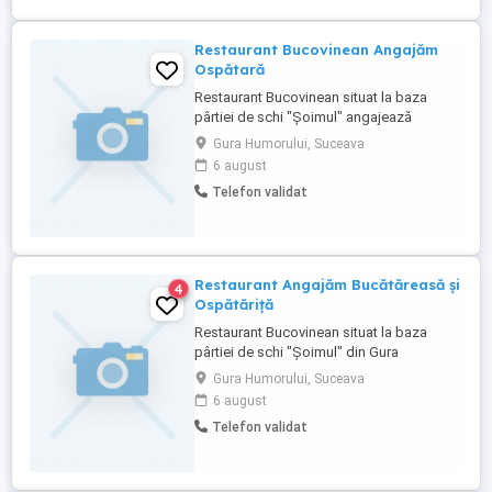
Restaurant Bucovinean Angajăm
Ospătară
Restaurant Bucovinean situat la baza
pârtiei de schi "Şoimul" angajează
ospătăriță. Detalii la:
Gura Humorului, Suceava
6 august
Telefon validat
Restaurant Angajăm Bucătăreasă și
4
Ospătăriță
Restaurant Bucovinean situat la baza
pârtiei de schi "Şoimul" din Gura
Humorului angajează bucătăreasă și
Gura Humorului, Suceava
ospătăriță. Detalii la telefon
6 august
Telefon validat