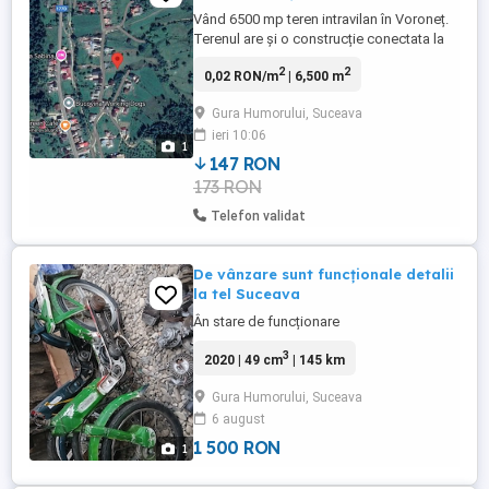
Vând 6500 mp teren intravilan în Voroneț.
Terenul are și o construcție conectata la
utilități (energie electrică trifazat, apă,
2
2
0,02 RON/m
| 6,500 m
canal, CATV). Terenul poate fi parcelat în
funcție de necesități.
Gura Humorului, Suceava
ieri 10:06
1
147 RON
173 RON
Telefon validat
De vânzare sunt funcționale detalii
la tel Suceava
Ân stare de funcționare
3
2020 | 49 cm
| 145 km
Gura Humorului, Suceava
6 august
1 500 RON
1