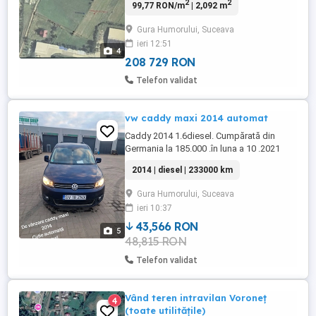
2
2
99,77 RON/m
| 2,092 m
investiție. Terenul beneficiază de acces
direct la drum public printr-un drum de
Gura Humorului, Suceava
exploatare și are utilitățile în apropiere
ieri 12:51
Caracteristici teren: Suprafață: 2.092 mp
4
Tip teren: ...
208 729 RON
Telefon validat
vw caddy maxi 2014 automat
Caddy 2014 1.6diesel. Cumpărată din
Germania la 185.000 .în luna a 10 .2021
Mașina foarte îngrijită de familie
2014 | diesel | 233000 km
Funcționează fără reproș Revizie - filtre si
ulei original wv5w30 -cutie schimbat
Gura Humorului, Suceava
ambreiaje,ulei ,voalanta dețin factura cu
ieri 10:37
garanție - distribuție schimbata la 215000
cu piese originale ...
43,566 RON
5
48,815 RON
Telefon validat
Vând teren intravilan Voroneț
4
(toate utilitățile)