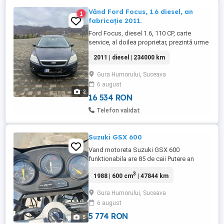
Vând Ford Focus, 1.6 diesel, an
1
fabricație 2011.
Ford Focus, diesel 1.6, 110 CP, carte
service, al doilea proprietar, prezintă urme
de zgârieturi și câteva puncte de rugină.
2011 | diesel | 234000 km
Dublu climatronic, comenzi pe volan, pilot
automat. Bonus 4 anvelope de vară
Gura Humorului, Suceava
Michelin, dot 2021.
6 august
2
16 534 RON
Telefon validat
Suzuki GSX 600
Vand motoreta Suzuki GSX 600
funktionabila are 85 de caii Putere an
fabricatie 1988 Recent adusa din
3
1988 | 600 cm
| 47844 km
germania nu o fost inscrisa deloc pe
romania 1100 pret in euro pentru mai
Gura Humorului, Suceava
multe detalli
6 august
5 774 RON
5