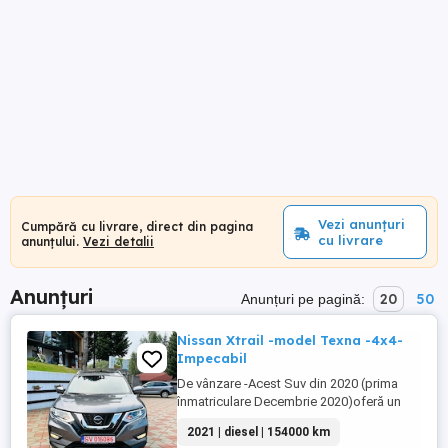
Vezi anunțuri
Cumpără cu livrare, direct din pagina
cu livrare
anunțului.
Vezi detalii
Anunțuri
20
50
Anunțuri pe pagină:
Nissan Xtrail -model Texna -4x4-
Impecabil
De vânzare -Acest Suv din 2020 (prima
înmatriculare Decembrie 2020)oferă un
echilibru excelent între confort ,
2021 | diesel | 154000 km
tehnologie și siguranță .Modelul se