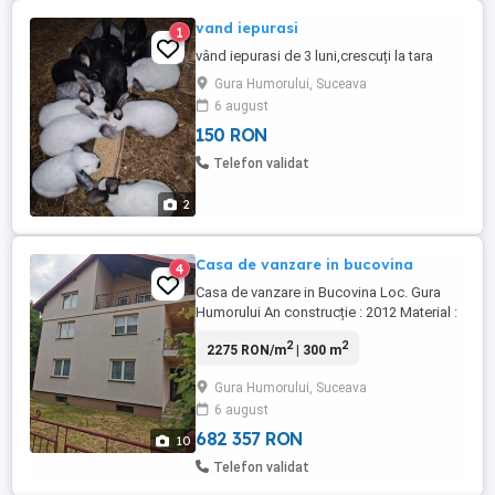
vand iepurasi
1
vând iepurasi de 3 luni,crescuți la tara
Gura Humorului, Suceava
6 august
150 RON
Telefon validat
2
Casa de vanzare in bucovina
4
Casa de vanzare in Bucovina Loc. Gura
Humorului An construcție : 2012 Material :
BCA Amprenta : 100m Teren : 500m
2
2
2275 RON/m
| 300 m
Demisol : 3 camere, hol, camera centralei
si garaj. Parter : living, 1 camera, bucatarie,
Gura Humorului, Suceava
baie. ...
6 august
682 357 RON
10
Telefon validat