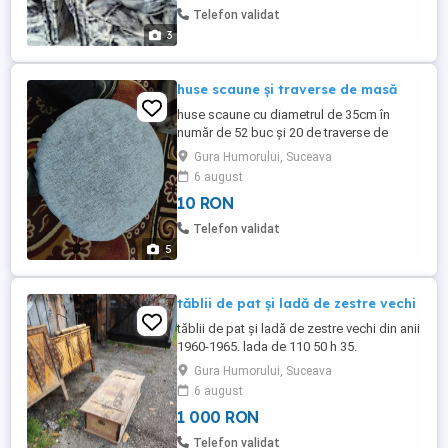
Telefon validat
3
huse scaune și traverse de masă
huse scaune cu diametrul de 35cm în
număr de 52 buc și 20 de traverse de
masă de 120 40 de restaurant. la 10 lei
Gura Humorului, Suceava
fiecare.
6 august
10 RON
Telefon validat
5
tăblii de pat și ladă de zestre vechi
tăblii de pat și ladă de zestre vechi din anii
1960-1965. lada de 110 50 h 35.
Gura Humorului, Suceava
6 august
1 000 RON
Telefon validat