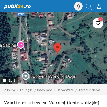
publi
24
.ro
4
1
/ 1
Publi24
Anunțuri
Imobiliare
De vanzare
Terenuri de vanzare
Vând teren intravilan Voroneț (toate utilitățile)