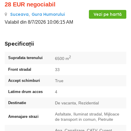
28
EUR
negociabil
Suceava
,
Gura Humorului
Vezi pe hartă
Valabil din 8/7/2026 10:06:15 AM
Specificații
2
Suprafata terenului
6500 m
Front stradal
33
Accept schimburi
True
Latime drum acces
4
Destinatie
De vacanta, Rezidential
Asfaltate, Iluminat stradal, Mijloace
Amenajare strazi
de transport in comun, Pietruite
Apa, Canalizare, CATV, Curent,