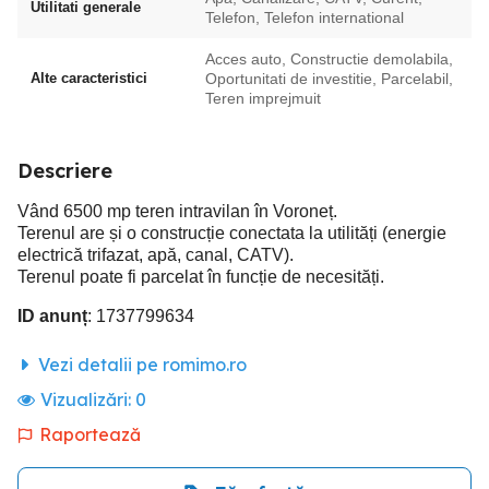
Utilitati generale
Telefon, Telefon international
Acces auto, Constructie demolabila,
Alte caracteristici
Oportunitati de investitie, Parcelabil,
Teren imprejmuit
Descriere
Vând 6500 mp teren intravilan în Voroneț.
Terenul are și o construcție conectata la utilități (energie
electrică trifazat, apă, canal, CATV).
Terenul poate fi parcelat în funcție de necesități.
ID anunț
: 1737799634
Vezi detalii pe romimo.ro
Vizualizări:
0
Raportează