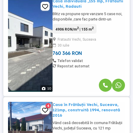
Casa individuala ,155 mp, Fratautii
Vechi, Radauti
Blitz va propune spre vanzare 5 case noi,
disponibile ,care fac parte dintr-un
ansamblu rezidential de 12 case. Cu o
2
2
4906 RON/m
| 155 m
suprafata utila de 155 mp, aceasta
reprezinta un camin modern si confortabil
Fratautii Vechi, Suceava
pe doua nivele, bine gandit pentru nevoile
30 iulie
fiecarei familii. Structurata pe doua etaje,
casa dispune de un ...
760 366 RON
Telefon validat
Repostat automat
10
Casa în Frătăuții Vechi, Suceava,
4
121mp, construită 1994, renovată
2016
Vând casă deosebită în comuna Frătăuții
Vechi, județul Suceava, cu 121 mp