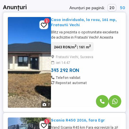
Anunțuri
20
50
Anunțuri pe pagină:
Casa individuala, la rosu, 161 mp,
1
Fratautii Vechi
Blitz va prezinta o opotrunitate excelenta
de achizitie in Fratautii Vechi! Aceasta
casa spatioasa, ideala pentru o familie,
2
2
2443 RON/m
| 161 m
dispune de 3 dormitoare, o baie, un living,
o bucatarie si un dressing, fiecare cu
Fratautii Vechi, Suceava
suficient spatiu, asigurandu-va confortul
ieri 14:47
necesar in activitatile zilnice. Aceasta
proprietate ...
393 292 RON
Telefon validat
Repostat automat
7
Scania R450 2016, fara Egr
1
Vand Scania R45 km Fara egr.revizii la zi!