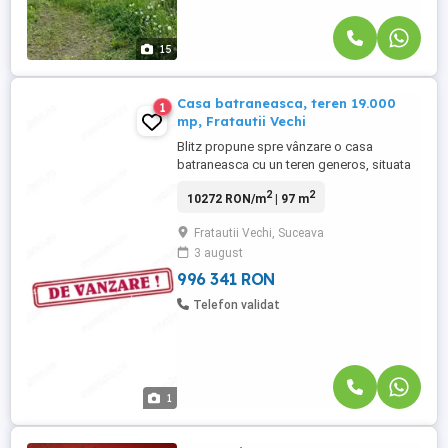
15
Casa batraneasca, teren 19.000
1
mp, Fratautii Vechi
Blitz propune spre vânzare o casa
batraneasca cu un teren generos, situata
în localitatea Fratautii vechi, intr-o zonă cu
2
2
10272 RON/m
| 97 m
acces excelent și vizibilitate ridicată. Casa
are o suprafata utila de 97 mp. Terenul are
Fratautii Vechi, Suceava
o suprafață totală de 19.000 mp și un
3 august
front de 50 metri liniari. Beneficiază de
toate ...
996 341 RON
Telefon validat
1