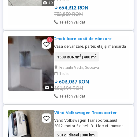
energie - bransament trifazic, apa si
10
canalizare, partea de ...
654,312 RON
732,830 RON
Telefon validat
Imobiliare casă de vânzare
1
Casă de vânzare, parter, etaj și mansarda
2
2
1508 RON/m
| 400 m
Fratautii Vechi, Suceava
1 iulie
603,037 RON
681,694 RON
9
Telefon validat
Vând Volkswagen Transporter
Vând Volkswagen Transporter..anul
2012..motor 2 disel...8+1 locuri ..masina
personală...de familie...nu necesita nici o
2012 | diesel | 300 km
investiție...mai multe detalii in privat..preț