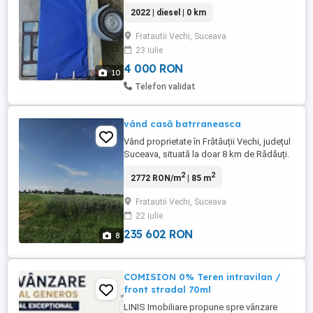
inaltime 110, inclus si picior de sprijin,
2022 | diesel | 0 km
prelata e intacta , nu are defecte, pretul
4000 de lei usor negociabil . Nr tel pentru
Fratautii Vechi, Suceava
mai multe detalii
23 iulie
4 000 RON
10
Telefon validat
vând casă batrraneasca
Vând proprietate în Frătăuții Vechi, județul
Suceava, situată la doar 8 km de Rădăuți.
Casă bătrânească: 2 camere, baie, hol,
2
2
2772 RON/m
| 85 m
debara Teren: 5.500 mp Apă: fântână +
posibilitate racordare apă la poartă
Fratautii Vechi, Suceava
Acces: 200 m până la drum betonat Acte:
22 iulie
cadastru și intabulare Zonă liniștită Teren
mare, ideal pentru ...
235 602 RON
8
COMISION 0% Teren intravilan /
front stradal 70ml
LINIS Imobiliare propune spre vânzare