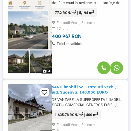
două terenuri intravilane, cu suprafețe de
3.364 mp și 1.830 mp, ideale pentru
2
2
77,2 RON/m
| 5,194 m
dezvoltări rezidențiale. Datorită frontului
stradal generos și amplasării avantajoase,
Fratautii Vechi, Suceava
terenurile oferă posibilitatea realizării unui
17 iulie
ansamblu de locuințe individuale,
duplexuri sau alte ...
400 967 RON
Telefon validat
4
VAND imobil loc. Fratautii Vechi,
jud. Suceava, 140.000 EURO
DE VANZARE LA SUPEROFERTA !!! IMOBIL
SPATIU COMERCIAL GENEROS Frătăuții
Vechi (lângă Rădăuți) cu o suprafata de
2
2
1 635,78 RON/m
| 400 m
400 m.p. , structura solida din beton si
zidarie , mansardare lemn, pretabila la
Fratautii Vechi, Suceava
orice gen de activitati, dispune de utilitati :
9 iulie