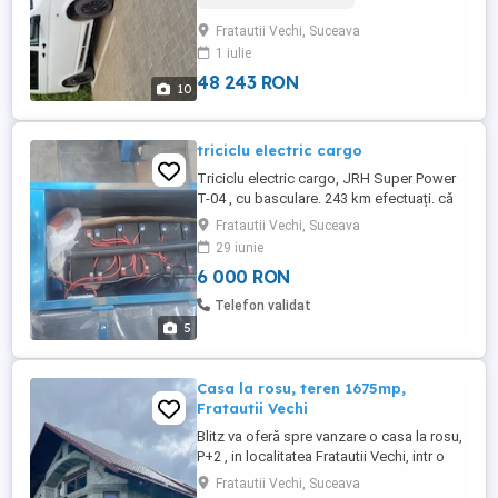
puțin negociabil...mai multe detalii la nr de
Fratautii Vechi, Suceava
tel.
1 iulie
48 243 RON
10
triciclu electric cargo
Triciclu electric cargo, JRH Super Power
T-04 , cu basculare. 243 km efectuați. că
nouă, banchete încă în folie.
Fratautii Vechi, Suceava
29 iunie
6 000 RON
Telefon validat
5
Casa la rosu, teren 1675mp,
Fratautii Vechi
Blitz va oferă spre vanzare o casa la rosu,
P+2 , in localitatea Fratautii Vechi, intr o
zona linistita si plina de verdeata! Imobilul
Fratautii Vechi, Suceava
are o suprafata construita la sol de 177