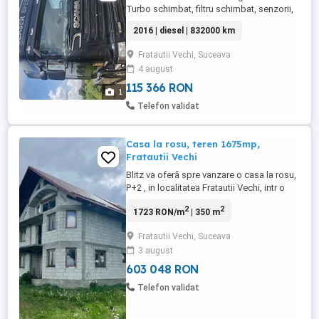
Turbo schimbat, filtru schimbat, senzorii,
baterii noi, ambreaj schimbat in ian 2025.
2016 | diesel | 832000 km
Pret 22.000eur plus tva la fact Mai multe
detalii la tel Se poate vinde si in ansamblu
Fratautii Vechi, Suceava
cu vagon Krone
4 august
115 366 RON
1
Telefon validat
Casa la rosu, teren 1675mp,
Fratautii Vechi
Blitz va oferă spre vanzare o casa la rosu,
P+2 , in localitatea Fratautii Vechi, intr o
zona linistita si plina de verdeata! Imobilul
2
2
1723 RON/m
| 350 m
are o suprafata construita la sol de 177
mp si suprafata desfasurata de 354mp.
Fratautii Vechi, Suceava
Casa este la roșu construită din BCA in
3 august
anul 2O10 , geamuri de termopan montate
cu ...
603 048 RON
Telefon validat