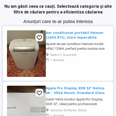
Nu am găsit ceea ce cauți.
Selectează categoria și alte
filtre de căutare pentru a eficientiza căutarea
Anunțuri care te-ar putea interesa
Aer conditionat portabil Heinner
11600 BTU, stare impecabila
Aparat de aer condition Heinner model
HPAC-12WH, perfect pentru racirea unei
camere daca nu se poate instala un aer
Sector 3, Bucuresti
conditionat standard. Pe langa functia de
1 ianuarie
racire, are si functii de incalzire,
dezumidificare, ventilatie, mod de dormit
noapte si timer. Il vand impreuna cu
manualul, tubul care duce aerul ...
Apple Pro Display XDR 32" Retina
6K - VESA Mount, Standard Glass
Salut! Vând monitor Apple Pro Display
XDR 32", ideal pentru profesioniști
(editare foto video, colorizare, grafică,
Sancraiu de Mures, Mures
programare). Monitorul a fost folosit cu
1 ianuarie