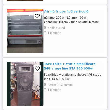
Prindere: ...
Vitrină frigorifică verticală
Inălțime: 200 cm Lățime: 196 cm
Adâncime: 80 cm Vitrina se află în stare
bună de funcționare
Nadlac, Arad
1 ianuarie
Boxe Ibiza + statie amplificare
IMG stage line STA 500 600w
Boxe Ibiza + statie amplificare IMG stage
line STA 500 600w
Sector 3, Bucuresti
1 ianuarie