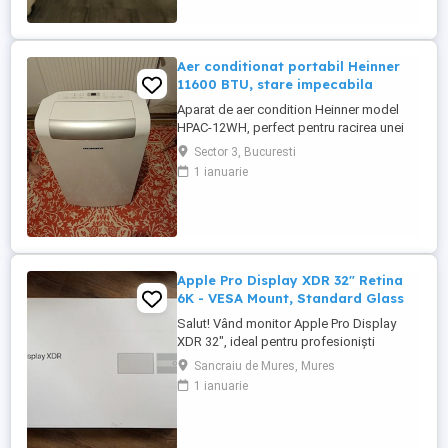
Aer conditionat portabil Heinner
11600 BTU, stare impecabila
Aparat de aer condition Heinner model
HPAC-12WH, perfect pentru racirea unei
camere daca nu se poate instala un aer
Sector 3, Bucuresti
conditionat standard. Pe langa functia de
1 ianuarie
racire, are si functii de incalzire,
dezumidificare, ventilatie, mod de dormit
noapte si timer. Il vand impreuna cu
manualul, tubul care duce aerul ...
Apple Pro Display XDR 32" Retina
6K - VESA Mount, Standard Glass
Salut! Vând monitor Apple Pro Display
XDR 32", ideal pentru profesioniști
(editare foto video, colorizare, grafică,
Sancraiu de Mures, Mures
programare). Monitorul a fost folosit cu
1 ianuarie
mare grijă și se află într-o stare estetică și
funcțională impecabilă. Detalii despre
configurație: Tip sticlă: Standard Glass.