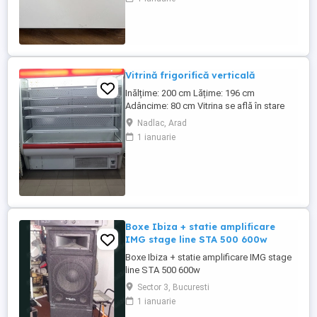
mare grijă și se află într-o stare estetică și
funcțională impecabilă. Detalii despre
configurație: Tip sticlă: Standard Glass.
Prindere: ...
Vitrină frigorifică verticală
Inălțime: 200 cm Lățime: 196 cm
Adâncime: 80 cm Vitrina se află în stare
bună de funcționare
Nadlac, Arad
1 ianuarie
Boxe Ibiza + statie amplificare
IMG stage line STA 500 600w
Boxe Ibiza + statie amplificare IMG stage
line STA 500 600w
Sector 3, Bucuresti
1 ianuarie