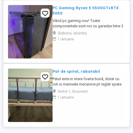
PC Gaming Ryzen 5 5500GT+RTX
5050
Vând pc gaming nou! Toate
componentele sunt noi cu garanție între 3
și 10 ani la eMAG. Preț FIX nu trimit prin
Slobozia, Ialomita
curier doar predare personală.
1 ianuarie
Configurație: Procesor Ryzen 5
5500GT+Cooler Deepcool AK 400 Placă
video Asus RTX 5050 8gb Placă de bază
GIGABYTE A520M DS3H V2 Memorie ram
Kingston Fury Beast ...
Pat de spital, rabatabil
Patul este in stare foarte bună, dotat cu
roti si manivele mecanice pt reglat spate
si picioare. Saltea speciala inclusă.
Sector 1, Bucuresti
Suport de perfuzii si suport de luat masa
1 ianuarie
incluse. Oferim cadou un bax de scutece
XXL.