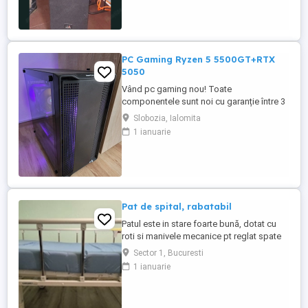
PC Gaming Ryzen 5 5500GT+RTX
5050
Vând pc gaming nou! Toate
componentele sunt noi cu garanție între 3
și 10 ani la eMAG. Preț FIX nu trimit prin
Slobozia, Ialomita
curier doar predare personală.
1 ianuarie
Configurație: Procesor Ryzen 5
5500GT+Cooler Deepcool AK 400 Placă
video Asus RTX 5050 8gb Placă de bază
GIGABYTE A520M DS3H V2 Memorie ram
Kingston Fury Beast ...
Pat de spital, rabatabil
Patul este in stare foarte bună, dotat cu
roti si manivele mecanice pt reglat spate
si picioare. Saltea speciala inclusă.
Sector 1, Bucuresti
Suport de perfuzii si suport de luat masa
1 ianuarie
incluse. Oferim cadou un bax de scutece
XXL.