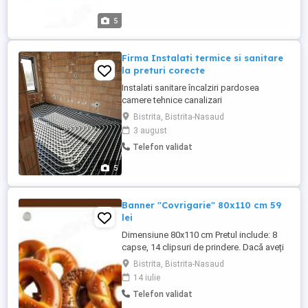
5
Firma Instalati termice si sanitare
la preturi corecte
Instalati sanitare încalziri pardosea
camere tehnice canalizari
Bistrita, Bistrita-Nasaud
3 august
Telefon validat
5
Banner "Covrigarie" 80x110 cm 59
lei
Dimensiune 80x110 cm Pretul include: 8
capse, 14 clipsuri de prindere. Dacă aveți
nevoie de o distanță mai mare, puteți
Bistrita, Bistrita-Nasaud
îmbina două clipsuri pentru a prelungi
14 iulie
conexiunea. Banner Frontlit Flex 440 gr mp
Telefon validat
Printat pe material Frontlit 440 gr mp,