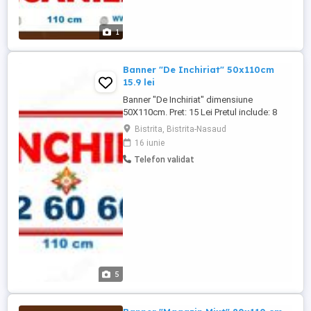
1
Banner "De Inchiriat" 50x110cm
15.9 lei
Banner "De Inchiriat" dimensiune
50X110cm. Pret: 15 Lei Pretul include: 8
capse, 14 clipsuri de prindere. Dacă aveți
Bistrita, Bistrita-Nasaud
nevoie de o distanță mai mare, puteți
16 iunie
îmbina două clipsuri pentru a prelungi
Telefon validat
conexiunea. Pentru alte dimensiuni sau
design, vă rugăm să ne contactați: Se
adauga transport 20 lei
5