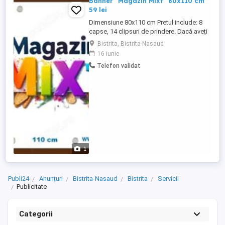
Banner "Magazin Mixt" 80x110 cm
59 lei
Dimensiune 80x110 cm Pretul include: 8
capse, 14 clipsuri de prindere. Dacă aveți
nevoie de o distanță mai mare, puteți
Bistrita, Bistrita-Nasaud
îmbina două clipsuri pentru a prelungi
16 iunie
conexiunea. Banner Frontlit Flex 440 gr mp
Telefon validat
Printat pe material Frontlit 440 gr mp,
flexibil, mat, compus dintr-o țesătură de
poliester. Personalizabil -Design ...
1
Publi24
Anunțuri
Bistrita-Nasaud
Bistrita
Servicii
Publicitate
Categorii