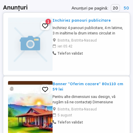
Anunțuri
20
50
Anunțuri pe pagină:
Inchiriez panouri publicitare
1
Inchiriez 4 panouri publicitare, 4 m latime,
3 m inaltime la drum intens circulat in
Bistrița. Detalii de contact: tel. .
Bistrita, Bistrita-Nasaud
ieri 05:42
Telefon validat
Banner "Oferim cazare" 80x110 cm
59 lei
Pentru alte dimensiuni sau design, vă
rugăm să ne contactați Dimensiune
80x110 cm Pretul include: 8 capse, 14
Bistrita, Bistrita-Nasaud
clipsuri de prindere. Dacă aveți nevoie de
5 august
o distanță mai mare, puteți îmbina două
Telefon validat
clipsuri pentru a prelungi conexiunea.
Banner Frontlit Flex 440 gr mp Printat pe