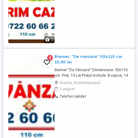
material Frontlit 440 gr ...
1
Banner, "De vanzare" 50x110 cm
3
15,90 lei
Banner "De Vânzare" Dimensiune: 50x110
cm. Preț: 15 Lei Prețul include: 8 capse, 14
clipsuri de prindere. Dacă aveți nevoie de
Bistrita, Bistrita-Nasaud
o distanță mai mare, puteți îmbina două
5 august
clipsuri pentru a prelungi conexiunea.
Telefon validat
Pentru alte dimensiuni sau design, vă
rugăm să ne contactați. Se adaugă
transport: ...