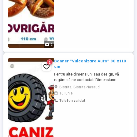
flexibil, mat, compus dintr-o țesătură de
poliester. Personalizabil -Design ...
1
Banner "Vulcanizare Auto" 80 x110
1
cm
Pentru alte dimensiuni sau design, vă
rugăm să ne contactați Dimensiune
80x110 cm Pretul include: 8 capse, 14
Bistrita, Bistrita-Nasaud
clipsuri de prindere. Dacă aveți nevoie de
16 iunie
o distanță mai mare, puteți îmbina două
Telefon validat
clipsuri pentru a prelungi conexiunea.
Banner Frontlit Flex 440 gr mp Printat pe
material Frontlit 440 gr ...