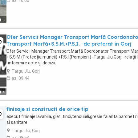
azi 10:00
1
Ofer Servicii Manager Transport Marfă Coordonato
Transport Marfă+S.S.M.+P.S.I. -de preferat în Gorj
Ofer Servicii Manager Transport Marfă Coordonator Transport Ma
+S.S.M.(Protecția muncii) +P.S.I.(Pompierii) -Targu-Jiu,Gorj. -relații 
-întocmire acte și decizii.
Targu Jiu, Gorj
azi 09:44
4
finisaje si constructi de orice tip
execut finisaje lavabila, glet ,tinci,tencuieli,gresie faianta parchet r
si sanitare
Targu Jiu, Gorj
azi 08:54