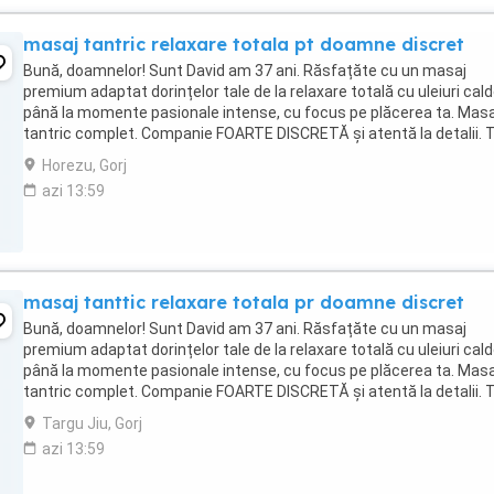
masaj tantric relaxare totala pt doamne discret
Bună, doamnelor! Sunt David am 37 ani. Răsfațăte cu un masaj
premium adaptat dorințelor tale de la relaxare totală cu uleiuri cald
până la momente pasionale intense, cu focus pe plăcerea ta. Masa
tantric complet. Companie FOARTE DISCRETĂ și atentă la detalii. T
în limita dorințelor tale Dacă ...
Horezu, Gorj
azi 13:59
masaj tanttic relaxare totala pr doamne discret
Bună, doamnelor! Sunt David am 37 ani. Răsfațăte cu un masaj
premium adaptat dorințelor tale de la relaxare totală cu uleiuri cald
până la momente pasionale intense, cu focus pe plăcerea ta. Masa
tantric complet. Companie FOARTE DISCRETĂ și atentă la detalii. T
în limita dorințelor tale Dacă ...
Targu Jiu, Gorj
azi 13:59