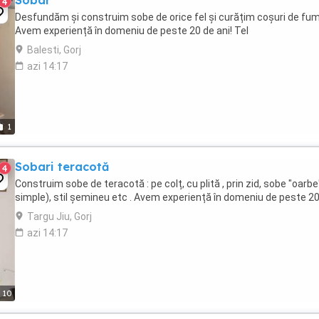
Sobar
4
Desfundăm și construim sobe de orice fel și curățim coșuri de fum
Avem experiență în domeniu de peste 20 de ani! Tel
Balesti, Gorj
azi 14:17
1
Sobari teracotă
4
Construim sobe de teracotă : pe colț, cu plită , prin zid, sobe "oarbe
simple), stil șemineu etc . Avem experiență în domeniu de peste 20 
Targu Jiu, Gorj
azi 14:17
10