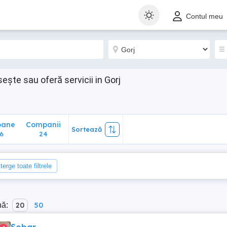
ane
Companii
Sortează
Contul meu
24
sește sau oferă servicii in Gorj
oane
Companii
Sortează
6
24
terge toate filtrele
nă:
20
50