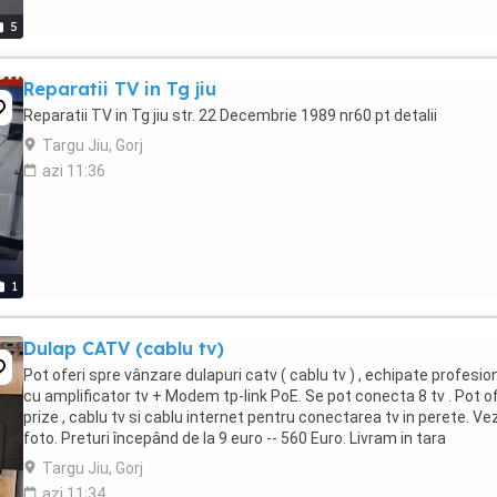
5
Reparatii TV in Tg jiu
Reparatii TV in Tg jiu str. 22 Decembrie 1989 nr60 pt detalii
Targu Jiu, Gorj
azi 11:36
1
Dulap CATV (cablu tv)
Pot oferi spre vânzare dulapuri catv ( cablu tv ) , echipate profesio
cu amplificator tv + Modem tp-link PoE. Se pot conecta 8 tv . Pot of
prize , cablu tv si cablu internet pentru conectarea tv in perete. Vez
foto. Preturi începând de la 9 euro -- 560 Euro. Livram in tara
Targu Jiu, Gorj
azi 11:34