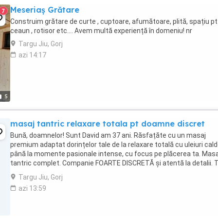
Meseriaș Grătare
7
Construim grătare de curte , cuptoare, afumătoare, plită, spațiu pt
ceaun , rotisor etc.... Avem multă experiență în domeniu! nr
Targu Jiu, Gorj
azi 14:17
5
masaj tantric relaxare totala pt doamne discret
Bună, doamnelor! Sunt David am 37 ani. Răsfațăte cu un masaj
premium adaptat dorințelor tale de la relaxare totală cu uleiuri cald
până la momente pasionale intense, cu focus pe plăcerea ta. Masa
tantric complet. Companie FOARTE DISCRETĂ și atentă la detalii. T
în limita dorințelor tale Dacă ...
Targu Jiu, Gorj
azi 13:59