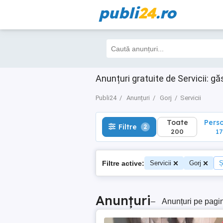
publi
24
.ro
Toate
Perso
Filtre
2
200
176
Anunțuri gratuite de Servicii: gă
Publi24
Anunțuri
Gorj
Servicii
Toate
Pers
Filtre
2
200
17
Filtre active:
Servicii
Gorj
Ș
Anunțuri
–
Anunțuri pe pagi