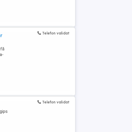
Telefon validat
r
rfă
la-
Telefon validat
igips